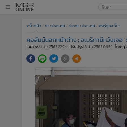
เลือกเครื่องมือท
•
หน้าหลัก
หน้าหลัก
ต่างประเทศ
ข่าวต่างประเทศ
สหรัฐอเมริกา
ค้นหา
•
ทันเหตุการณ์
Google
•
ภาคใต้
คอลัมน์นอกหน้าต่าง : อเมริกามีหวังเจอ ‘
•
ภูมิภาค
MGR Onl
เผยแพร่:
1 มี.ค. 2563 22:24
ปรับปรุง:
3 มี.ค. 2563 08:52
โดย: ผู
•
Online Section
ค้นหาขั
•
บันเทิง
•
ผู้จัดการรายวัน
•
คอลัมนิสต์
•
ละคร
•
CbizReview
•
Cyber BIZ
•
ผู้จัดกวน
•
Good health & Well-being
•
Green Innovation & SD