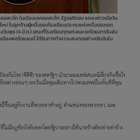
ออสเวโก ในเมืองเลคออสเวโก รัฐออริกอน แถลงข่าวเมื่อวัน
ใหม่ ในลูกจ้างผู้หนึ่งของโรงเรียนประถมแห่งหนึ่งของเขต
ึงวันพุธ (4 มี.ค.) ขณะที่โรงเรียนทุกแห่งและรถโดยสารรับส่ง
องเมืองพอร์ตแลนด์ ได้รับการทำความสะอาดอย่างเข้มข้นใน
องกันโรค (ซีดีซี) ของสหรัฐฯ นำมาเผยแพร่เสนอนัเกี่ยวกับเชื้อไร
ายใจอย่างอ่อนๆ ยกเว้นเมื่อคุณเดินทางไปพบแพทย์ในทันทีที่คุณ
งนี้ขึ้นอยู่กับงานที่พวกเขาทำอยู่, ตำแหน่งของพวกเขา, และ
ี่ไม่มีกฎข้อบังคับออกโดยรัฐบาลกลางให้นายจ้างต้องจ่ายค่าจ้าง