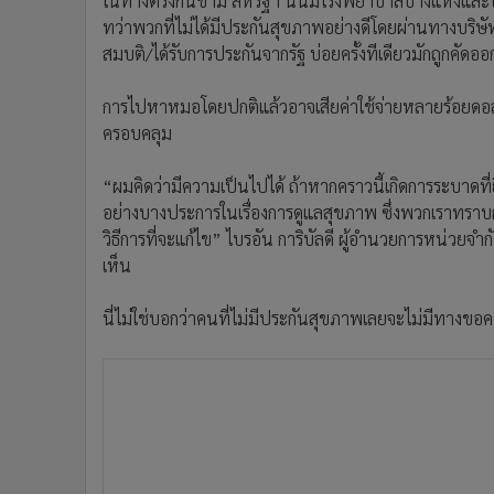
ในทางตรงกันข้าม สหรัฐฯ นั้นมีโรงพยาบาลบางแห่งและบุค
ทว่าพวกที่ไม่ได้มีประกันสุขภาพอย่างดีโดยผ่านทางบริ
สมบติ/ได้รับการประกันจากรัฐ บ่อยครั้งทีเดียวมักถูกคัด
การไปหาหมอโดยปกติแล้วอาจเสียค่าใช้จ่ายหลายร้อยดอลล
ครอบคลุม
“ผมคิดว่ามีความเป็นไปได้ ถ้าหากคราวนี้เกิดการระบาดที่
อย่างบางประการในเรื่องการดูแลสุขภาพ ซึ่งพวกเราทราบ
วิธีการที่จะแก้ไข” ไบรอัน การิบัลดี ผู้อำนวยการหน่ว
เห็น
นี่ไม่ใช่บอกว่าคนที่ไม่มีประกันสุขภาพเลยจะไม่มีทาง