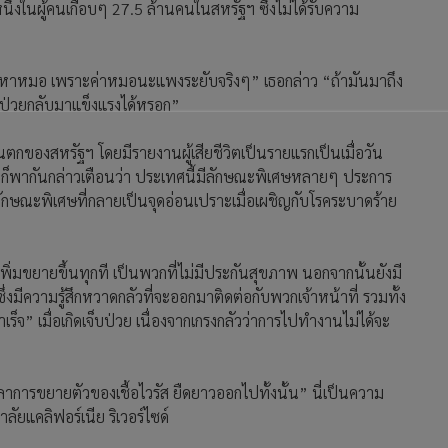
ึ่งในผู้คนเกือบๆ 27.5 ล้านคนในสหรัฐฯ ซึ่งไม่ได้รับความ
ไปหาหมอ เพราะค่าหมอนะแพงระยับจริงๆ” เธอกล่าว “ถ้ามันมาถึง
ยป่วยกลับมาแข็งแรงได้หรอก”
ันตกของสหรัฐฯ โดยมีรายงานผู้เสียชีวิตเป็นรายแรกเป็นเมื่อวัน
สุขก็พากันกล่าวเตือนว่า ประเทศนี้มีลักษณะพิเศษหลายๆ ประการ
ลักษณะพิเศษที่กลายเป็นจุดอ่อนเปราะเมื่อเผชิญกับโรคระบาดร้าย
ิ่มขยายขึ้นทุกที เป็นพวกที่ไม่มีประกันสุขภาพ นอกจากนั้นยังมี
มีความรู้สึกหวาดกลัวที่จะออกมาติดต่อกับพวกเจ้าหน้าที่ รวมทั้ง
จ” เมื่อเกิดเจ็บป่วย เนื่องจากเกรงกลัวว่าการไปทำงานไม่ได้จะ
าการขยายตัวของเชื้อไวรัส ยืดยาวออกไปทั้งนั้น” นี่เป็นความ
ยแคลิฟอร์เนีย ริเวอร์ไซด์