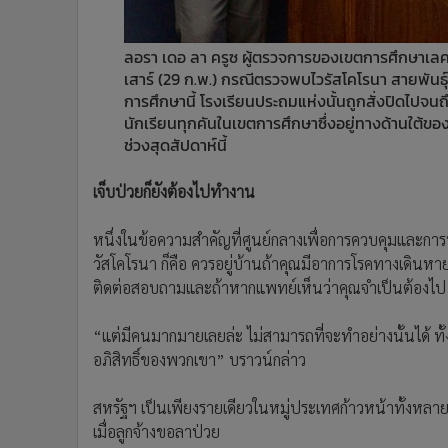
ลอรา เดอ ลา ครูซ ผู้ตรวจการของเขตการศึกษาเลค
เสาร์ (29 ก.พ.) กรณีตรวจพบไวรัสโคโรนา สายพันธุ์
การศึกษานี้ โรงเรียนประถมแห่งนั้นถูกสั่งปิดไปจนถ
นักเรียนทุกคันในเขตการศึกษาซึ่งอยู่ทางด้านใต้ข
ช่วงสุดสัปดาห์นี้
เจ็บป่วยก็ยังต้องไปทำงาน
หนึ่งในข้อความสำคัญที่ศูนย์กลางเพื่อการควบคุมและการป้
วัสโคโรนา ก็คือ ควรอยู่บ้านถ้าคุณมีอาการโรคทางเดินห
ติดต่อสอบถามและถ้าหากแพทย์เห็นว่าคุณจำเป็นต้องไป
“แต่มีคนมากมายเลยล่ะ ไม่สามารถที่จะทำอย่างนั้นได้ ทั้
อภิสิทธิ์ของพวกเขา” บราวน์กล่าว
สหรัฐฯ เป็นเพียงรายเดียวในหมู่ประเทศก้าวหน้าทั้งหลายท
เมื่อลูกจ้างขอลาป่วย