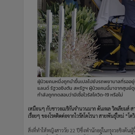
•
Management & HR
•
MGR Live
•
Infographic
•
การเมือง
•
ท่องเที่ยว
•
กีฬา
•
ต่างประเทศ
•
Special Scoop
•
เศรษฐกิจ-ธุรกิจ
•
จีน
ผู้ป่วยคนหนึ่งถูกนำขึ้นเปลไปยังรถพยาบาลที่รออยู่เ
•
ชุมชน-คุณภาพชีวิต
แลนด์ รัฐวอชิงตัน สหรัฐฯ ผู้ป่วยคนนี้มาจากศูนย์ดูแ
•
อาชญากรรม
กำลังถูกทดสอบว่ามีเชื้อไวรัสโควิด-19 หรือไม่
•
Motoring
•
เกม
เหมือนๆ กับชาวอเมริกันจำนวนมาก ดันเจเล วิลเลียมส์ สาวบาร
•
วิทยาศาสตร์
เรื่อยๆ ของโรคติดต่อจากไวรัสโคโรนา สายพันธุ์ใหม่ “โคว
•
SMEs
สิ่งที่ทำให้หญิงสาววัย 22 ปีซึ่งพำนักอยู่ในกรุงวอชิงตันผู
•
หุ้น