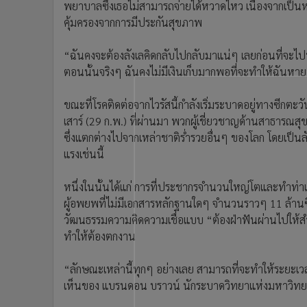
พยาบาลซึ่งเธอไม่สามารถจ่ายได้หวาดไหว เนื่องจากเป็นหน
•
อินโดจีน
คุ้มครองจากการมีประกันสุขภาพ
•
กองทุนรวม
•
Celeb Online
“ฉันคงจะต้องลังเลคิดกลับไปกลับมาแน่ๆ เลยก่อนที่จะ
•
Factcheck
ตอนนั้นจริงๆ ฉันคงไม่มีเงินเก็บมากพอที่จะทำให้ฉันหา
•
ญี่ปุ่น
•
News1
ขณะที่โรคติดต่อจากไวรัสนี้กำลังเริ่มระบาดอยู่ทางซีกตะว
เสาร์ (29 ก.พ.) ที่ผ่านมา พวกผู้เชี่ยวชาญด้านสาธารณ
•
Gotomanager
ซึ่งแตกต่างไปจากเหล่าชาติร่ำรวยอื่นๆ ของโลก โดยเป็น
แรงเช่นนี้
หนึ่งในนั้นได้แก่ การที่ประชากรจำนวนใหญ่โตและทำท่าเพ
ผู้อพยพที่ไม่มีเอกสารหลักฐานใดๆ จำนวนราวๆ 11 ล้านซึ่ง
วัฒนธรรมความคิดความเชื่อแบบ “ต้องฝ่าฟันผ่านไปให้สำเร็
ทำให้ต้องตกงาน
“ลักษณะเหล่านี้ทุกๆ อย่างเลย สามารถที่จะทำให้ระยะเวล
เห็นของ แบรนดอน บราวน์ นักระบาดวิทยาแห่งมหาวิทยาลั