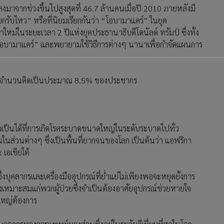
งมาจากช่วงขึ้นไปสูงสุดที่ 46.7 ล้านคนเมื่อปี 2010 ภายหลังมี
ับไหว” หรือที่นิยมเรียกกันว่า “โอบามาแคร์” ในยุค
าใหม่ในระยะเวลา 2 ปีแห่งยุคประธานาธิบดีโดนัลด์ ทรัมป์ ซึ่งทั้ง
 “โอบามาแคร์” และพยายามใช้วิธีการต่างๆ นานาเพื่อกำจัดแผนการ
าพมีจำนวนคิดเป็นประมาณ 8.5% ของประชากร
ามเป็นได้ที่การเกิดโรคระบาดขนาดใหญ่ในระดับระบาดไปทั่ว
ส่วนต่างๆ ซึ่งเป็นพื้นที่ยากจนของโลก เป็นต้นว่า แอฟริกา
เอเชียใต้
งบุคลากรและเครื่องมืออุปกรณ์ที่ย่ำแย่ไม่เพียงพอจะหยุดยั้งการ
งเหมาะสมแก่พวกผู้ป่วยซึ่งจำเป็นต้องอาศัยอุปกรณ์ช่วยหายใจ
ใหญ่ต้องการ