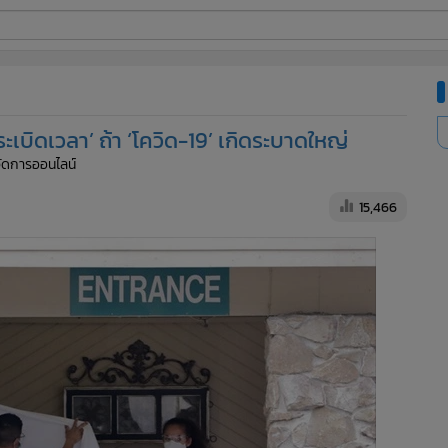
ี่ใช้
ระเบิดเวลา’ ถ้า ‘โควิด-19’ เกิดระบาดใหญ่
ine
้จัดการออนไลน์
้นสูง
15,466