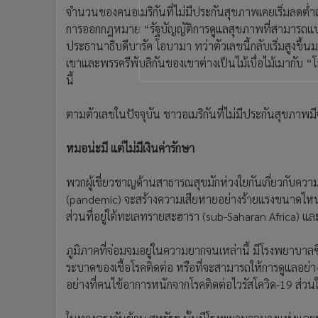
จำนวนของคนอเมริกันที่ไม่มีประกันสุขภาพเคยเริ่มลดต่ำล
การออกกฎหมาย “รัฐบัญญัติการดูแลสุขภาพที่สามารถแบกร
ประธานาธิบดีบารัค โอบามา ทว่าตัวเลขนี้กลับเริ่มสูงขึ้นม
เขาและพรรครีพับลิกันของเขาต่างเป็นไม้เบื่อไม้เมากับ
นี้
ตามตัวเลขในปัจจุบัน ชาวอเมริกันที่ไม่มีประกันสุขภ
หมอน่ะมี แต่ไม่มีเงินค่ารักษา
พวกผู้เชี่ยวชาญด้านสาธารณสุขมักห่วงใยกันเกี่ยวกับคว
(pandemic) จะสร้างความเสียหายอย่างร้ายแรงขนาดไหนใน
ส่วนที่อยู่ใต้ทะเลทรายสะฮารา (sub-Saharan Africa) และ 
ภูมิภาคที่จ่อมจมอยู่ในความยากจนเหล่านี้ มีโรงพยาบาลซึ่
ระบาดของเชื้อโรคติดต่อ หรือที่จะสามารถให้การดูแลอย่า
อย่างที่คนไข้อาการหนักจากโรคติดต่อไวรัสโควิด-19 ส่วน