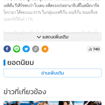
เอดิสัน รีเสิร์ชพบว่า ไบเดน อดีตรองประธานาธิบดีในสมัยบารัค
โอบามา ได้คะแนน 61% ในกลุ่มแอฟริกัน-อเมริกัน ขณะที่แซ
นเดอร์สได้แค่ 17%
ไบเดนที่ลงสมัครเพื่อเป็นตัวแทนพรรคเดโมแครตลงศึกเลือกตั้ง
แสดงเพิ่มเติม
ประธานาธิบดีเป็นครั้งที่ 3 ยังได้รับการรับรองจากเทอร์รี แม็กคอ
ลิฟฟ์ อดีตนายกเทศมนตรีเวอร์จิเนียและอดีตประธานคณะ
740
กรรมการแห่งชาติพรรคเดโมแครต รวมทั้งบ็อบบี้ สก็อตต์ นัก
ยอดนิยม
กฎหมายทรงอิทธิพลเชื้อสายแอฟริกัน-อเมริกันในเวอร์จิเนีย ส่ง
สัญญาณว่า บรรดาผู้นำเดโมแครตเริ่มรวบรวมเสียงสนับสนุนไบ
อ่านเพิ่มเติม
เดนแล้ว
ข่าวที่เกี่ยวข้อง
ชัยชนะในเซาธ์แคโรไลนาเมื่อวันเสาร์ทำให้ไบเดนคาดหวังว่า
การกลับมาเป็นที่สนใจของสื่ออีกครั้งจะเป็นประโยชน์อย่างมาก