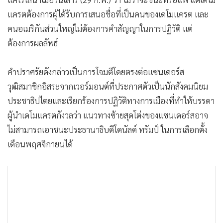
•
เกม
แครตต้องการผู้ได้รับการเสนอชื่อที่เป็นคนของเดโมแครต และ
•
วิทยาศาสตร์
คนอเมริกันส่วนใหญ่ไม่ต้องการคำสัญญาในการปฏิวัติ แต่
•
SMEs
ต้องการผลลัพธ์
•
หุ้น
•
อินโดจีน
คำปราศรัยดังกล่าวเป็นการโจมตีโดยตรงต่อแซนเดอร์ส
•
กองทุนรวม
วุฒิสมาชิกอิสระจากเวอร์มอนต์ที่ประกาศตัวเป็นนักสังคมนิยม
ประชาธิปไตยและเรียกร้องการปฏิวัติทางการเมืองที่ทำให้บรรดา
•
Celeb Online
ผู้นำเดโมแครตกังวลว่า แนวทางซ้ายสุดโต่งของแซนเดอร์สอาจ
•
Factcheck
ไม่สามารถเอาชนะประธานาธิบดีโดนัลด์ ทรัมป์ ในการเลือกตั้ง
•
ญี่ปุ่น
เดือนพฤศจิกายนได้
•
News1
•
Gotomanager