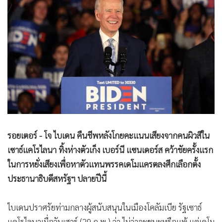
•
Good health & Well-being
•
Green Innovation & SD
•
Management & HR
•
MGR Live
•
Infographic
•
การเมือง
•
ท่องเที่ยว
•
กีฬา
•
ต่างประเทศ
รอยเตอร์ - โจ ไบเดน คืนชีพหลังโกยคะแนนเสียงจากคนผิวสีใน
•
Special Scoop
เซาธ์แคโรไลนา ทิ้งห่างตัวเก็ง เบอร์นี แซนเดอร์ส คว้าชัยครั้งแรก
•
เศรษฐกิจ-ธุรกิจ
ในการหยั่งเสียงเพื่อหาตัวแทนพรรคเดโมแครตลงศึกเลือกตั้ง
•
จีน
ประธานาธิบดีสหรัฐฯ ปลายปีนี้
•
ชุมชน-คุณภาพชีวิต
•
อาชญากรรม
ไบเดนปราศรัยท่ามกลางผู้สนับสนุนในเมืองโคลัมเบีย รัฐเซาธ์
•
Motoring
แคโรไลนาเมื่อวันเสาร์ (29 ก.พ.) ว่า ไม่ว่าจะชนะหรือแพ้ แต่เดโม