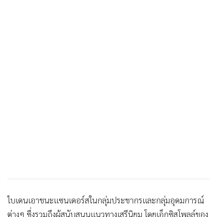
ไบเดนเอาชนะแซนเดอร์สในกลุ่มประชากรและกลุ่มอุดมการณ์
ต่างๆ ซึ่งรวมถึงผู้สนับสนุนแนวทางเสรีนิยม โดยเอ็กซิสโพลล์ของ