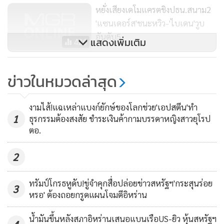
หยั่งเสียงเดโมแครตชิงปธน.สนาม2
พีท บุตติเจจ อดีตนายกเทศมนตรีเมืองเซาธ์เบนด์, สอง
'แซนเดอร์ส'ชนะหวิว-'ไบเดน'วูบ
วุฒิสมาชิกหญิง เอลิซาเบธ วอร์เรน และเอมี โคลบูชาร์ ที่ล้วนแพ้
อันดับ5
แสดงเพิ่มเติม
426
ขาดลอยและมีโอกาสน้อยมากที่จะตีตื้น
ไม่รอด!! ‘พีท บุตติเจจ’ ถอนตัวหยั่ง
ทั้งนี้ จากคะแนนที่นับไปแล้ว 99% ไบเดนได้คะแนน 49%, แซ
ข่าวในหมวดล่าสุด
เสียงเลือกผู้แทนเดโมแครต จับตา
นเดอร์ส 20%, ทอม สเตเยอร์ เศรษฐีพันล้านและนักเคลื่อนไหว
ตัวเก็ง ‘แซนเดอร์ส-ไบเดน’ ลุ้นผล
1,434
11% ที่เหลือได้คะแนนเป็นตัวเลขหลักเดียว ทั้งนี้ ในคืนวันเสาร์ ส
ศึกใหญ่ซูเปอร์ทิวสเดย์
งามไส้!แฉเหล่าแบงก์ยักษ์ของโลกช่วย'เอปสตีน'ทำ
เตเยอร์ประกาศถอนตัวจากการแข่งขัน
1
ธุรกรรมต้องสงสัย ชำระเงินค้ากามบรรดาหญิงสาวยุโรป
ตอ.
ด้านแซนเดอร์สปราศรัยในเมืองเวอร์จิเนียบีช รัฐเวอร์จิเนียว่า ยัง
2
มีอีกหลายรัฐที่ต้องแข่งขัน และไม่มีใครสามารถคว้าชัยได้ทุกรัฐที่
ผ่านมา ดูเหมือนแซนเดอร์สมีเสียงสนับสนุนแข็งแกร่งขึ้นเรื่อยๆ
ทรัมป์โกรธหูดับ!ขู่จำคุกสื่อปล่อยข่าวสหรัฐฯ'กระสุนร่อย
นับจากแพ้เฉียดฉิวให้บุตติเจจในสนามแรกคือไอโอวา แต่หลัง
3
หรอ' ต้องถอยกรูดแผนโจมตีอิหร่าน
จากนั้นเขากลับปาดเข้าเส้นชัยทั้ง 2 รัฐคือ นิวแฮมป์เชียร์และ
เนวาดา และกลายเป็นตัวเก็งเต็งหนึ่ง
น้ำมันขึ้นหลังสภาอิหร่านเสนอแบนเรือUS-ยิว หุ้นสหรัฐฯ