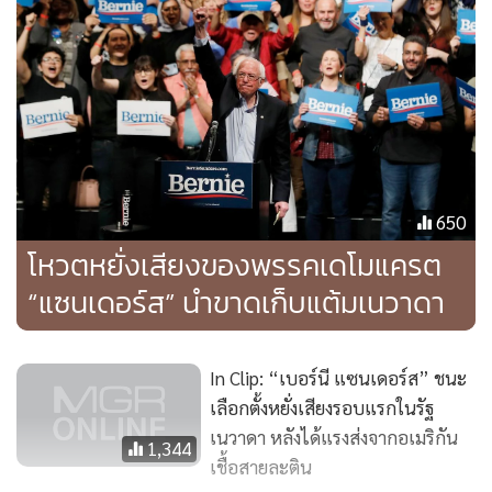
ในศึกซูเปอร์ทิวส์เดย์ เพื่อสู้กับแซนเดอร์สที่ระดมเงินสนับสนุน
ก้อนใหญ่ทำให้มีงบโฆษณามากกว่า อีกทั้งยังมีคะแนนนำใน
โพลล์ที่สำรวจจากรัฐแคลิฟอร์เนีย ซึ่งลงคะแนนเสียงล่วงหน้าไป
แล้ว 3 ล้านเสียง
ไบเดนและผู้สมัครคนอื่นๆ ทั้งหมดของเดโมแครตยังต้องฟาดฟัน
กับไมเคิล บลูมเบิร์ก อดีตนายกเทศมนตรีนครนิวยอร์กที่ทุ่มเงิน
650
500 ล้านดอลลาร์ปูพรมโฆษณาทั่วประเทศ โดยบลูมเบิร์กจะลง
โหวตหยั่งเสียงของพรรคเดโมแครต
แข่งในซูเปอร์ทิวส์เดย์วันอังคารนี้ (3 มี.ค.) เป็นครั้งแรก
“แซนเดอร์ส” นำขาดเก็บแต้มเนวาดา
อย่างไรก็ตาม มีอย่างน้อย 5 รัฐที่จัดการหยั่งเสียงในวันอังคาร ซึ่ง
มีชาวแอฟริกัน-อเมริกันจำนวนมากที่อาจช่วยให้ไบเดนกลับสู่
In Clip: “เบอร์นี แซนเดอร์ส” ชนะ
สนามอย่างเต็มตัว
เลือกตั้งหยั่งเสียงรอบแรกในรัฐ
เนวาดา หลังได้แรงส่งจากอเมริกัน
1,344
ขณะเดียวกัน ชัยชนะของไบเดนในเซาธ์แคโรไลนายังทำให้เกิด
เชื้อสายละติน
คำถามเกี่ยวกับโอกาสอยู่รอดของผู้สมัครคนอื่นๆ ส่วนใหญ่ ทั้ง