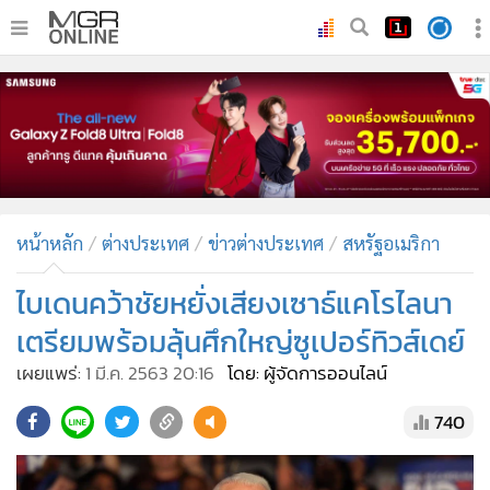
•
หน้าหลัก
•
ทันเหตุการณ์
•
ภาคใต้
•
ภูมิภาค
•
Online Section
หน้าหลัก
ต่างประเทศ
ข่าวต่างประเทศ
สหรัฐอเมริกา
•
บันเทิง
•
ผู้จัดการรายวัน
ไบเดนคว้าชัยหยั่งเสียงเซาธ์แคโรไลนา
•
คอลัมนิสต์
เตรียมพร้อมลุ้นศึกใหญ่ซูเปอร์ทิวส์เดย์
•
ละคร
เผยแพร่:
1 มี.ค. 2563 20:16
โดย: ผู้จัดการออนไลน์
•
CbizReview
740
•
Cyber BIZ
•
ผู้จัดกวน