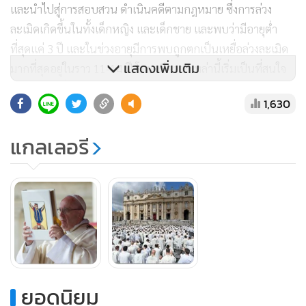
และนำไปสู่การสอบสวน ดำเนินคดีตามกฎหมาย ซึ่งการล่วง
ละเมิดเกิดขึ้นในทั้งเด็กหญิง และเด็กชาย และพบว่ามีอายุต่ำ
ที่สุดแค่ 3 ปี และในช่วงอายุมีการพบถูกตกเป็นเหยื่อล่วงละเมิด
แสดงเพิ่มเติม
มากที่สุดอยู่ในราว 11-14 ปี โดยคดีความเหล่านี้เริ่มเป็นที่สนใจ
และรับรู้ไปทั่วโลกในช่วงปี 80
1,630
แกลเลอรี
โดยก่อนที่จะมีกฎหมายใหม่ของสำนักวาติกันเกิดขึ้นในวันนี้ (4
มิ.ย.) เดอะการ์เดียน ได้รายงานในกลางเดือนที่ผ่านมาว่า แหล่ง
ข่าวล็อบบี้ยิสต์ของรัฐในอเมริกาได้ออกมาเปิดเผยว่า ศาสนจักร
คาทอลิกในอเมริกาได้ทุ่มเงินจำนวนหลายล้านดอลลาร์ในช่วง
ตลอด 10 ปีที่ผ่านมาเพื่อปกป้องบรรดาพระที่กระทำผิดจากการ
ล่วงละเมิดทางเพศไม่ต้องรับผิดชอบในสิ่งที่ได้เกิดขึ้น
โดยมีรายงานว่าเงินเหล่านี้ได้หว่านลงไปเพื่อต่อต้านการออก
ยอดนิยม