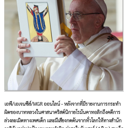
•
Good health & Well-being
•
Green Innovation & SD
•
Management & HR
•
MGR Live
•
Infographic
•
การเมือง
•
ท่องเที่ยว
•
กีฬา
•
ต่างประเทศ
•
Special Scoop
•
เศรษฐกิจ-ธุรกิจ
•
จีน
เอพี/เอเจนซีส์/MGR ออนไลน์ - หลังจากที่มีรายงานการกระทำ
•
ชุมชน-คุณภาพชีวิต
ผิดของบาทหลวงในศาสนาคริสต์นิกายโรมันคาทอลิกถึงคดีการ
•
อาชญากรรม
ล่วงละเมิดทางเพศเด็ก และมีเสียงกดดันจากทั่วโลกให้ทางสำนัก
•
Motoring