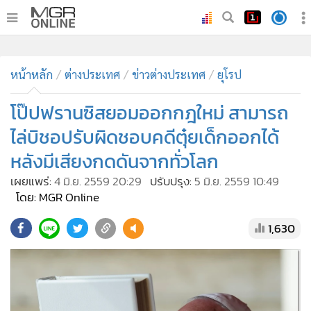
•
หน้าหลัก
•
หน้าหลัก
ทันเหตุการณ์
ต่างประเทศ
ข่าวต่างประเทศ
ยุโรป
•
ภาคใต้
โป๊ปฟรานซิสยอมออกกฎใหม่ สามารถ
•
ภูมิภาค
ไล่บิชอปรับผิดชอบคดีตุ๋ยเด็กออกได้
•
Online Section
หลังมีเสียงกดดันจากทั่วโลก
•
บันเทิง
เผยแพร่:
4 มิ.ย. 2559 20:29
ปรับปรุง:
5 มิ.ย. 2559 10:49
•
ผู้จัดการรายวัน
โดย: MGR Online
•
คอลัมนิสต์
•
ละคร
1,630
•
CbizReview
•
Cyber BIZ
•
ผู้จัดกวน