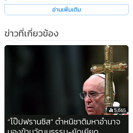
มาตรการใหม่ที่กำหนดให้บรรดาพระที่กระทำผิดต้องรับผิด
อ่านเพิ่มเติม
สื่ออังกฤษรายงานต่อว่า พบว่า นับตั้งแต่ปี 2007 เป็นต้นมา
หน่วยงานล็อบบี้ยิสต์ของบิชอปในนิวยอร์กได้หว่านเม็ดเงินลงไป
ข่าวที่เกี่ยวข้อง
ไม่ต่ำกว่า 1.1 ล้านดอลลาร์ในปัญหาที่เกี่ยวข้องกับระยะเวลาต่อ
การออกมาตรการลงโทษที่เกี่ยวข้องกับคดีทางเพศ ซึ่งเดอะการ์
เดียนพบว่าเกือบครึ่งของเงินทั้งหมดไปตกอยู่ในมือของเหล่า
ล็อบบี้ยิสต์ในช่วงระยะเวลานั้น
และในอีกจำนวนเงินเกือบ 700,000 ดอลลาร์ได้ถูกจ่ายออกไป
เพื่อทำการล็อบบี้การออกกฎหมายที่กระทบกับศาสนจักร
ทั้งนี้ ตามกฎหมายในรัฐนิวยอร์กที่มีอยู่ในปัจจุบันนี้ อดีตเหยื่อ
5,665
ล่วงละเมิดเด็กสามารถยื่นฟ้องทางกฎหมายต่อบาทหลวงผู้
“โป๊ปฟรานซิส” ตำหนิชาติมหาอำนาจ
กระทำผิดได้จนกระทั่งเด็กเหล่านั้นมีอายุครบ 23 ปี แต่ ส.ว.รัฐ
มองข้ามวัฒนธรรม-ยัดเยียด
นิวยอร์กมีความเห็นต้องการเพิ่มระยะเวลาให้เหยื่อสามารถมีสิทธิ