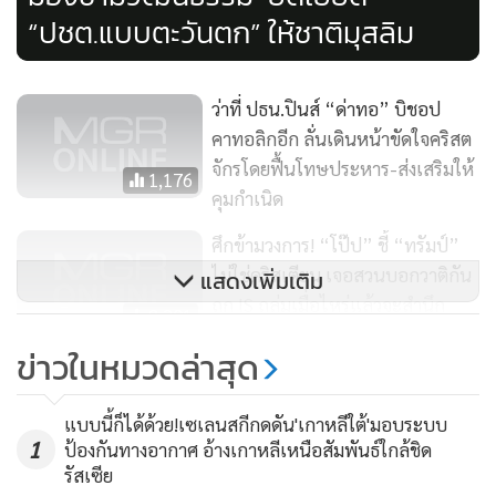
เพื่อต่อสู้กับโบสถ์คาทอลิกของอเมริกาที่ทรงพลังและอำนาจได้
“ปชต.แบบตะวันตก” ให้ชาติมุสลิม
ว่าที่ ปธน.ปินส์ “ด่าทอ” บิชอป
คาทอลิกอีก ลั่นเดินหน้าขัดใจคริสต
จักรโดยฟื้นโทษประหาร-ส่งเสริมให้
1,176
คุมกำเนิด
ศึกข้ามวงการ! “โป๊ป” ชี้ “ทรัมป์”
ไม่ใช่คริสเตียน เจอสวนบอกวาติกัน
แสดงเพิ่มเติม
ถูก IS ถล่มเมื่อไหร่แล้วจะสำนึก
8,301
ข่าวในหมวดล่าสุด
“โป๊ปฟรานซิส” เสด็จเยือนพรมแด
นอาร์เมเนียติดตุรกีในวันสุดท้าย ตรึง
แบบนี้ก็ได้ด้วย!เซเลนสกีกดดัน'เกาหลีใต้'มอบระบบ
เครียดหนัก หลังประณาม “เติร์กฆ่า
1,581
1
ป้องกันทางอากาศ อ้างเกาหลีเหนือสัมพันธ์ใกล้ชิด
ล้างเผ่าพันธุ์ 1.5 ล้าน ปี 1915”
รัสเซีย