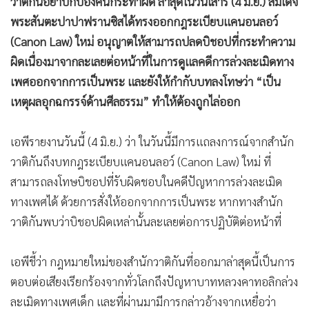
วาติกันอย่าปกป้องคนกระทำผิด ล่าสุดในวันเสาร์ (4 มิ.ย.) สมเด็จ
•
เกม
พระสันตะปาปาฟรานซิสได้ทรงออกกฎระเบียบแคนอนลอว์
•
วิทยาศาสตร์
(Canon Law) ใหม่ อนุญาตให้สามารถปลดบิชอปที่กระทำความ
•
SMEs
ผิดเนื่องมาจากละเลยต่อหน้าที่ในการดูแลคดีการล่วงละเมิดทาง
•
หุ้น
เพศออกจากการเป็นพระ และยังให้กำกับบทลงโทษว่า “เป็น
•
อินโดจีน
เหตุผลอุกฉกรรจ์ด้านศีลธรรม” ทำให้ต้องถูกไล่ออก
•
กองทุนรวม
•
Celeb Online
เอพีรายงานวันนี้ (4 มิ.ย.) ว่า ในวันนี้มีการแถลงการณ์จากสำนัก
•
Factcheck
วาติกันถึงบทกฎระเบียบแคนอนลอว์ (Canon Law) ใหม่ ที่
สามารถลงโทษบิชอปที่รับผิดชอบในคดีปัญหาการล่วงละเมิด
•
ญี่ปุ่น
ทางเพศได้ ด้วยการสั่งให้ออกจากการเป็นพระ หากทางสำนัก
•
News1
วาติกันพบว่าบิชอปผิดเหล่านั้นละเลยต่อการปฏิบัติต่อหน้าที่
•
Gotomanager
เอพีชี้ว่า กฎหมายใหม่ของสำนักวาติกันที่ออกมาล่าสุดนี้เป็นการ
ตอบต่อเสียงเรียกร้องจากทั่วโลกถึงปัญหาบาทหลวงคาทอลิกล่วง
ละเมิดทางเพศเด็ก และที่ผ่านมามีการกล่าวอ้างจากเหยื่อว่า