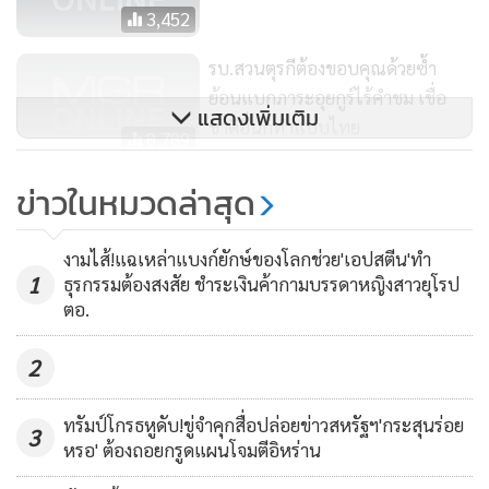
ความสมัครใจ”
3,452
รบ.สวนตุรกีต้องขอบคุณด้วยซ้ำ
ย้อนแบกภาระอุยกูร์ไร้คำชม เชื่อ
แสดงเพิ่มเติม
ชาติอื่นก็ทำแบบไทย
8,789
กต.แจงส่ง “อุยกูร์” หลบหนีเข้า
ข่าวในหมวดล่าสุด
เมืองเอี่ยวทำผิดกฎหมาย เผยจ่อเชิญ
กาชาดสากลติดตาม
901
งามไส้!แฉเหล่าแบงก์ยักษ์ของโลกช่วย'เอปสตีน'ทำ
1
ธุรกรรมต้องสงสัย ชำระเงินค้ากามบรรดาหญิงสาวยุโรป
ตอ.
2
ทรัมป์โกรธหูดับ!ขู่จำคุกสื่อปล่อยข่าวสหรัฐฯ'กระสุนร่อย
3
หรอ' ต้องถอยกรูดแผนโจมตีอิหร่าน