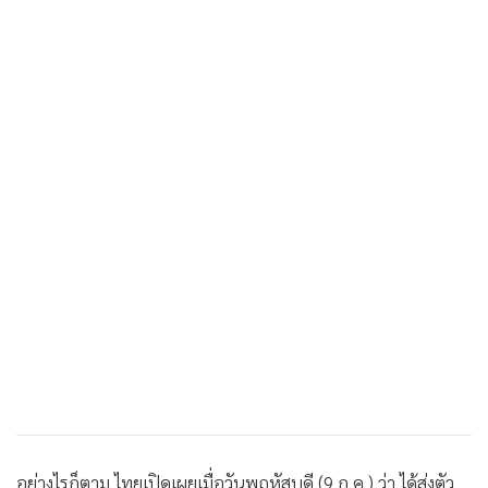
อย่างไรก็ตาม ไทยเปิดเผยเมื่อวันพฤหัสบดี (9 ก.ค.) ว่า ได้ส่งตัว