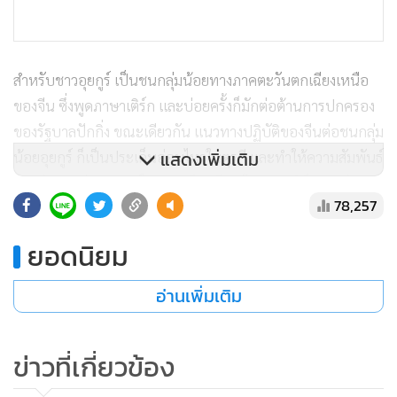
สำหรับชาวอุยกูร์ เป็นชนกลุ่มน้อยทางภาคตะวันตกเฉียงเหนือ
ของจีน ซึ่งพูดภาษาเติร์ก และบ่อยครั้งก็มักต่อต้านการปกครอง
ของรัฐบาลปักกิ่ง ขณะเดียวกัน แนวทางปฏิบัติของจีนต่อชนกลุ่ม
แสดงเพิ่มเติม
น้อยอุยกูร์ ก็เป็นประเด็นอ่อนไหวในตุรกี และทำให้ความสัมพันธ์
ระหว่างสองฝ่ายตกอยู่ในความตึงเครียด โดยชาวเติร์กบางส่วน
78,257
มองว่าตนเองมีวัฒนธรรมและมรดกทางศาสนาร่วมกับพี่น้องอุ
ยกูร์ และตุรกี ก็เป็นที่พักพิงหลักของชาวอุยกูร์พลัดถิ่นจำนวน
ยอดนิยม
มาก
อ่านเพิ่มเติม
เมื่อค่ำวันพุธ (8 ก.ค.) ผู้ชุมนุมต่อต้านจีนบุกจู่โจมสถานกงสุลไทย
ในอิสตันบูล เพื่อประท้วงต่อค้านการเนรเทศดังกล่าว ถือเป็นการ
ข่าวที่เกี่ยวข้อง
แสดงออกล่าสุดในตุรกีต่อแนวทางปฏิบัติกับชาวอุยกูร์ของจีน
ขณะที่กลุ่มสิทธิมนุษยชนบอกว่าชาวอุยกูร์ที่หลบหนีออกมาจาก