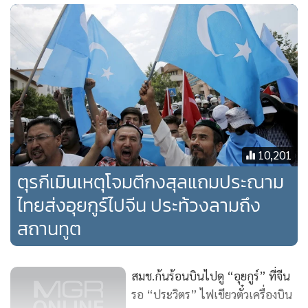
แดนมังกร มีความเป็นไปได้ที่จะถูกทรมาน และล่วงละเมิดต่าง ๆ
หากถูกส่งตัวกลับไป ทั้งนี้ มีชาวอุยกุร์อยู่ในมณฑลซินเจียง ทาง
ภาคตะวันตกของจีน ราว 10 ล้านคน และจำนวนมากบอกว่า
พวกเขาต้องเผชิญกับการกดขี่ทางศาสนาและวัตนธรรม
“การกระทำของไทยสวนทางกับพันธสัญญาระหว่างประเทศ
เช่นเดียวกับแนวทางปฏิบัติที่ดำเนินการมาอย่างยาวนานในการ
มอบที่พักพิงที่ปลอดภัยแก่บุคคลที่อ่อนแอ” กระทรวงการต่าง
10,201
ประเทศสหรัฐฯระบุในถ้อยแถลง พร้อมเรียกร้องไทยระงับการ
ตุรกีเมินเหตุโจมตีกงสุลแถมประณาม
เนรเทศเพิ่มเติม”
ไทยส่งอุยกูร์ไปจีน ประท้วงลามถึง
สถานทูต
“องค์กรความช่วยเหลือต่าง ๆ ควรได้รับอิสระในการเข้าถึงชาวอุ
ยกูร์ และไทยควรเคารพพันธสัญญาระหว่างประเทศด้วยการไม่
ขับไล่ผู้ลี้ภัยเหล่านั้น” สหรัฐฯ ระบุ “เราเรียกร้องไทยยอมให้ชาวอุ
สมช.ก้นร้อนบินไปดู “อุยกูร์” ที่จีน
ยกูร์ที่ยังตกค้างอยู่ได้เดินทางไปยังประเทศที่พวกเขาเลือกด้วย
รอ “ประวิตร” ไฟเขียวตั๋วเครื่องบิน