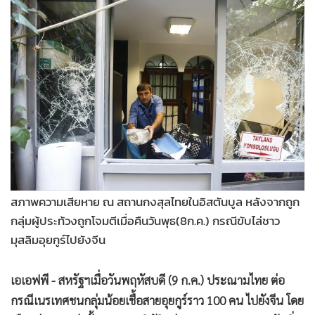
•
Good health & Well-being
•
Green Innovation & SD
•
Management & HR
•
MGR Live
•
Infographic
•
การเมือง
•
ท่องเที่ยว
•
กีฬา
•
ต่างประเทศ
•
Special Scoop
สภาพความเสียหาย ณ สถานกงสุลไทยในอิสตันบูล หลังจากถูก
•
เศรษฐกิจ-ธุรกิจ
กลุ่มผู้ประท้วงถูกโจมตีเมื่อคืนวันพุธ(8ก.ค.) กรณีขับไล่ชาว
มุสลิมอุยกูร์ไปยังจีน
•
จีน
•
ชุมชน-คุณภาพชีวิต
เอเอฟพี - สหรัฐฯเมื่อวันพฤหัสบดี (9 ก.ค.) ประณามไทย ต่อ
•
อาชญากรรม
กรณีเนรเทศชนกลุ่มน้อยเชื้อสายอุยกูร์ราว 100 คน ไปยังจีน โดย
•
Motoring