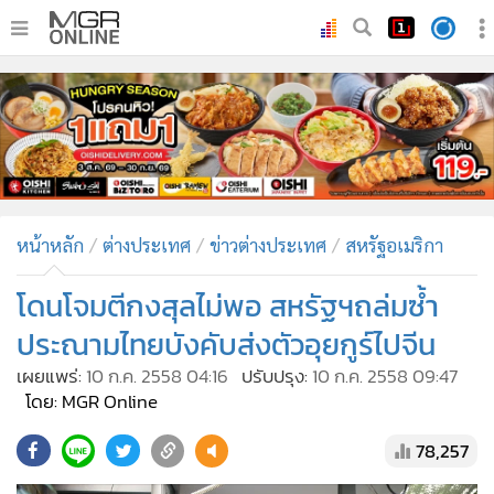
•
หน้าหลัก
•
ทันเหตุการณ์
•
ภาคใต้
•
ภูมิภาค
•
Online Section
หน้าหลัก
ต่างประเทศ
ข่าวต่างประเทศ
สหรัฐอเมริกา
•
บันเทิง
•
ผู้จัดการรายวัน
โดนโจมตีกงสุลไม่พอ สหรัฐฯถล่มซ้ำ
•
คอลัมนิสต์
ประณามไทยบังคับส่งตัวอุยกูร์ไปจีน
•
ละคร
เผยแพร่:
10 ก.ค. 2558 04:16
ปรับปรุง:
10 ก.ค. 2558 09:47
•
CbizReview
โดย: MGR Online
•
Cyber BIZ
78,257
•
ผู้จัดกวน