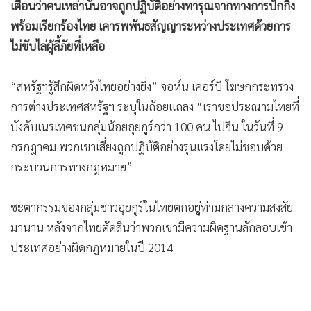
เตือนว่าคนเหล่านั้นอาจถูกปฏิบัติอย่างทารุณจากทางการปักกิ่ง
•
เกม
พร้อมเรียกร้องไทย เคารพพันธสัญญาระหว่างประเทศด้วยการ
•
วิทยาศาสตร์
ไม่ขับไล่ผู้ลี้ภัยที่เหลือ
•
SMEs
•
หุ้น
“สหรัฐฯรู้สึกผิดหวังไทยอย่างยิ่ง” จอห์น เคอร์บี โฆษกกระทรวง
•
อินโดจีน
การต่างประเทศสหรัฐฯ ระบุในถ้อยแถลง “เราขอประณามไทยที่
•
กองทุนรวม
บังคับเนรเทศชนกลุ่มน้อยอุยกูร์กว่า 100 คน ไปจีน ในวันที่ 9
•
Celeb Online
กรกฎาคม พวกเขาเสี่ยงถูกปฏิบัติอย่างรุนแรงโดยไม่ชอบด้วย
•
Factcheck
กระบวนการทางกฎหมาย”
•
ญี่ปุ่น
•
News1
ชะตากรรมของกลุ่มชาวอุยกูร์ในไทยตกอยู่ท่ามกลางความสงสัย
•
Gotomanager
มานาน หลังจากไทยตัดสินว่าพวกเขามีความผิดฐานลักลอบเข้า
ประเทศอย่างผิดกฎหมายในปี 2014