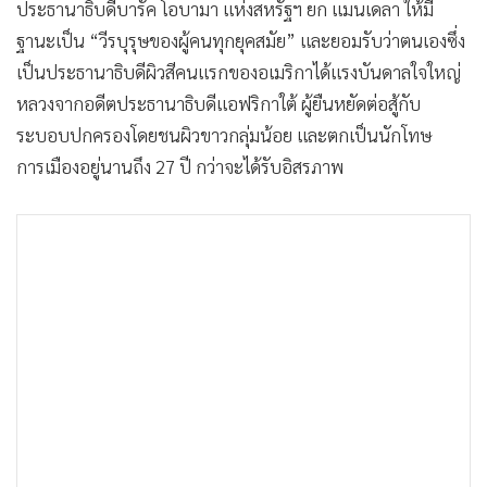
ประธานาธิบดีบารัค โอบามา แห่งสหรัฐฯ ยก แมนเดลา ให้มี
ฐานะเป็น “วีรบุรุษของผู้คนทุกยุคสมัย” และยอมรับว่าตนเองซึ่ง
เป็นประธานาธิบดีผิวสีคนแรกของอเมริกาได้แรงบันดาลใจใหญ่
หลวงจากอดีตประธานาธิบดีแอฟริกาใต้ ผู้ยืนหยัดต่อสู้กับ
ระบอบปกครองโดยชนผิวขาวกลุ่มน้อย และตกเป็นนักโทษ
การเมืองอยู่นานถึง 27 ปี กว่าจะได้รับอิสรภาพ