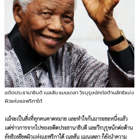
•
Good health & Well-being
•
Green Innovation & SD
•
Management & HR
•
MGR Live
•
Infographic
•
การเมือง
•
ท่องเที่ยว
•
กีฬา
•
ต่างประเทศ
•
Special Scoop
อดีตประธานาธิบดี เนลสัน แมนเดลา วีรบุรุษนักต่อต้านลัทธิแบ่ง
•
เศรษฐกิจ-ธุรกิจ
ผิวแห่งแอฟริกาใต้
•
จีน
•
ชุมชน-คุณภาพชีวิต
แม้จะเป็นสิ่งที่ทุกคนคาดหมาย และทำใจกันมาระยะหนึ่งแล้ว
•
อาชญากรรม
แต่ข่าวการจากไปของอดีตประธานาธิบดี และวีรบุรุษนักต่อต้าน
•
Motoring
ลัทธิเหยียดผิวแห่งแอฟริกาใต้ เนลสัน แมนเดลา ก็ยังนำความ