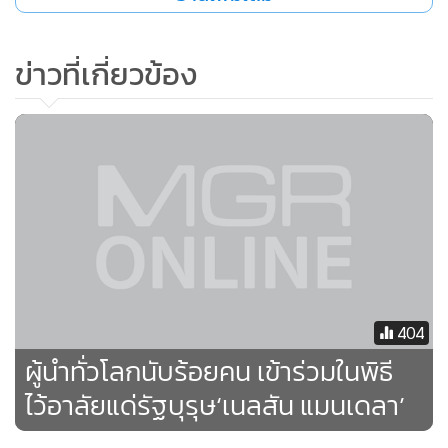
ประธานาธิบดี บารัค โอบามา แห่งสหรัฐฯ ทักทายและปลอบโยน
กราซา มาเชล ภรรยาหม้ายของ แมนเดลา
ข่าวที่เกี่ยวข้อง
เนลสัน โรลีห์ลาห์ลา แมนเดลา เกิดเมื่อวันที่ 18 กรกฎาคม ปี
1918 ที่หมู่บ้านอึมเวโซ เมืองอุมตาตู เคยดำรงตำแหน่ง
ประธานาธิบดีแอฟริกาใต้ระหว่างปี 1994-1999 และเป็นผู้นำ
แอฟริกาใต้คนแรกที่ได้รับเลือกตั้งมาตามกระบวนการ
ประชาธิปไตย ก่อนหน้านั้น แมนเดลา เป็นที่รู้จักในฐานะนัก
เคลื่อนไหวต่อต้านนโยบายถือผิว เขาได้เป็นแกนนำพรรคสมัชชา
แห่งชาติแอฟริกาใต้ต่อต้านรัฐบาลคนผิวขาวกลุ่มน้อย และถูกจำ
คุกเป็นเวลาทั้งสิ้น 27 ปี ก่อนจะได้รับการปล่อยตัวในปี 1990
และใช้นโยบายเชื่อมไมตรีกับกลุ่มก้อนต่างๆ ในสังคม จนนำมาสู่
404
การเลือกตั้งตามระบอบประชาธิปไตยครั้งแรกของประเทศในปี
ผู้นำทั่วโลกนับร้อยคน เข้าร่วมในพิธี
1994
ไว้อาลัยแด่รัฐบุรุษ‘เนลสัน แมนเดลา’