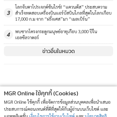
แมนเดลา ได้รับรางวัลโนเบลสาขาสันติภาพในปี 1993 ร่วมกับ
โลกจับตาโปรเจกต์ซันไรซ์! “แควนตัส” ประสบความ
3
สำเร็จทดสอบเครื่องบินแอร์บัสบินไกลที่สุดในโลกเกือบ
ประธานาธิบดี เอฟ. ดับเบิลยู. เดอ เคลิร์ก ผู้นำคนสุดท้ายของ
17,000 ก.ม จาก “ฝรั่งเศส”มา “เมลเบิร์น”
แอฟริกาใต้ในยุคแบ่งแยกผิว เนื่องจากทั้งคู่ได้ร่วมผลักดันจน
ทำให้แอฟริกาใต้ก้าวข้ามยุคแห่งการปกครองโดยชนผิวขาวมาสู่
พบซากโครงกระดูกมนุษย์อายุเกือบ 3,000 ปีใน
4
การมีรัฐบาลที่มาจากการเลือกตั้งโดยพลเมืองทุกสีผิวได้มีสิทธิ
เอลซัลวาดอร์
ออกเสียงอย่างเท่าเทียมกัน
ข่าวอื่นในหมวด
หลังพ้นตำแหน่งประธานาธิบดีแล้ว แมนเดลา ยังคงมีอิทธิพล
อย่างสูง และเป็นแบบอย่างสำหรับนักเคลื่อนไหวรุ่นหลังๆ ที่ลุก
ขึ้นต่อสู้เพื่ออุดมการณ์ทางสังคม
แมนเดลา เริ่มป่วยเป็นโรคปอดตั้งแต่ถูกขังอยู่ในเรือนจำบนเกาะ
MGR Online ใช้คุกกี้ (Cookies)
ร็อบเบน อาการของเขาทรุดหนักลงในช่วงปลายปี 2012 และ
MGR Online ใช้คุกกี้ เพื่อจัดการข้อมูลส่วนบุคคลเพื่อนำเสนอ
ต้องเข้าออกโรงพยาบาลบ่อยครั้ง ก่อนจะสิ้นลมอย่างสงบเมื่อวัน
ประสบการณ์คอนเทนต์ที่ดีที่สุดให้กับผู้อ่านบนเว็บไซต์ และ
ที่ 5 ธันวาคม ปี 2013 ที่บ้านพักในนครโยฮันเนสเบิร์ก สิริอายุ 95
แอพพลิเคชั่น
เงื่อนไขการใช้งานเว็บไซต์
และ
นโยบายสิทธิ