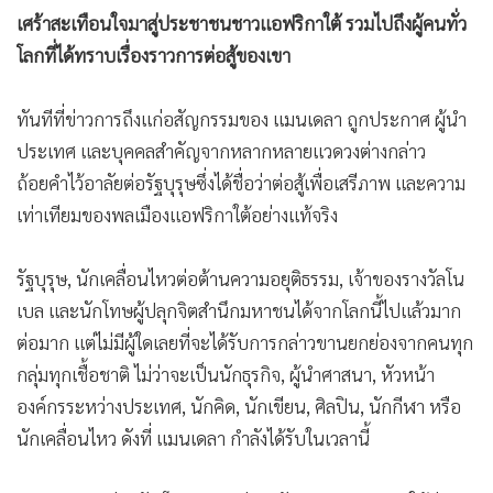
•
เกม
เศร้าสะเทือนใจมาสู่ประชาชนชาวแอฟริกาใต้ รวมไปถึงผู้คนทั่ว
•
วิทยาศาสตร์
โลกที่ได้ทราบเรื่องราวการต่อสู้ของเขา
•
SMEs
ทันทีที่ข่าวการถึงแก่อสัญกรรมของ แมนเดลา ถูกประกาศ ผู้นำ
•
หุ้น
ประเทศ และบุคคลสำคัญจากหลากหลายแวดวงต่างกล่าว
•
อินโดจีน
ถ้อยคำไว้อาลัยต่อรัฐบุรุษซึ่งได้ชื่อว่าต่อสู้เพื่อเสรีภาพ และความ
•
กองทุนรวม
เท่าเทียมของพลเมืองแอฟริกาใต้อย่างแท้จริง
•
Celeb Online
•
Factcheck
รัฐบุรุษ, นักเคลื่อนไหวต่อต้านความอยุติธรรม, เจ้าของรางวัลโน
•
ญี่ปุ่น
เบล และนักโทษผู้ปลุกจิตสำนึกมหาชนได้จากโลกนี้ไปแล้วมาก
•
News1
ต่อมาก แต่ไม่มีผู้ใดเลยที่จะได้รับการกล่าวขานยกย่องจากคนทุก
•
Gotomanager
กลุ่มทุกเชื้อชาติ ไม่ว่าจะเป็นนักธุรกิจ, ผู้นำศาสนา, หัวหน้า
องค์กรระหว่างประเทศ, นักคิด, นักเขียน, ศิลปิน, นักกีฬา หรือ
นักเคลื่อนไหว ดังที่ แมนเดลา กำลังได้รับในเวลานี้