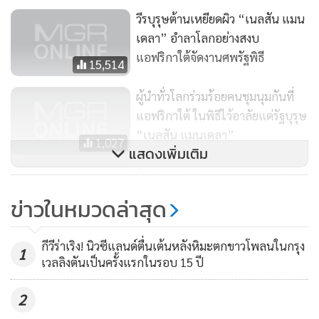
วีรบุรุษต้านเหยียดผิว “เนลสัน แมน
เดลา” อำลาโลกอย่างสงบ
แอฟริกาใต้จัดงานศพรัฐพิธี
15,514
ผู้นำทั่วโลกร่วมร้อยคนชุมนุมกันที่
แอฟริกาใต้ ในพิธีไว้อาลัยแด่รัฐบุรุษ
“เนลสัน แมนเดลา”
1,027
แสดงเพิ่มเติม
ฝังศพ “แมนเดลา” 15 ธ.ค.-ทางการ
เตรียมงานแบบรัฐพิธี คาดผู้นำทั่ว
ข่าวในหมวดล่าสุด
โลกแห่ร่วม
1,024
กีวีร่าเริง! นิวซีแลนด์ตื่นเต้นหลังหิมะตกขาวโพลนในกรุง
1
เวลลิงตันเป็นครั้งแรกในรอบ 15 ปี
2