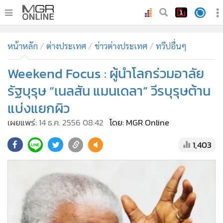
•
หน้าหลัก
หน้าหลัก
ต่างประเทศ
ข่าวต่างประเทศ
ทวีปอื่นๆ
•
ทันเหตุการณ์
•
Weekend Focus : ผู้นำโลกร่วมอาลัย
ภาคใต้
•
ภูมิภาค
รัฐบุรุษ “เนลสัน แมนเดลา” วีรบุรุษต้าน
•
Online Section
แบ่งแยกผิว
•
บันเทิง
เผยแพร่:
14 ธ.ค. 2556 08:42
โดย: MGR Online
•
ผู้จัดการรายวัน
1,403
•
คอลัมนิสต์
•
ละคร
•
CbizReview
•
Cyber BIZ
•
ผู้จัดกวน