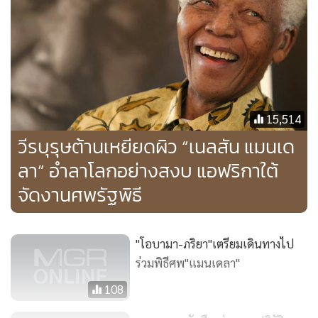
ของเขา ก็ทำให้ชาวแอฟริกาใต้รู้สึกวิตกกังวลเกี่ยวกับอนาคตของ
ประเทศชาติของพวกเขา ดังที่มีชาวแอฟริกาใต้ผู้หนึ่งกล่าวว่า
“เวลานี้ทุกๆ คนกำลังจะทำอะไรก็ได้ตามแต่ที่พวกเขาต้องการ
ถ้าหากท่านยังมีชีวิตอยู่นะ สิ่งที่ว่านี่แหละจะเป็นสิ่งที่พวกเขาจะ
บอกกันว่า มันเป็นสิ่งที่ผิดนะ เป็นสิ่งที่ไม่ถูกต้องนะ”
15,514
วีรบุรุษต้านเหยียดผิว “เนลสัน แมนเด
เฟรด บริดแกลนด์ (Fred Bridgland) นักหนังสือพิมพ์ผู้หนึ่งซึ่ง
เฝ้ารออยู่ตรงประตูของเรือนจำวิกเตอร์ เวอร์สเตอร์ (Victor
ลา” อำลาโลกอย่างสงบ แอฟริกาใต้
Verster) เพื่อทำข่าวการปลดปล่อยแมนเดลาออกจากคุกใน
จัดงานศพรัฐพิธี
เดือนกุมภาพันธ์ 1990 มีความเห็นว่า การถึงแก่อสัญกรรมของ
เขาต้องถือเป็น “เหตุการณ์ในประวัติศาสตร์สมัยใหม่ของ
"โอบามา-ภริยา"เตรียมเดินทางไป
แอฟริกาใต้ที่ทรงความสำคัญระดับชี้เป็นชี้ตาย ทัดเทียมกับวันที่
ร่วมพิธีศพ"แมนเดลา"
เขาก้าวขึ้นสู่อำนาจในฐานะที่เป็นประธานาธิบดีผิวดำคนแรก
ของรัฐแห่งยุคหลังระบบเหยียดผิว เมื่อวันที่ 10 พฤษภาคม
108
1994”