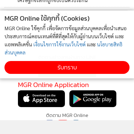
เศรษฐกิจโลกก็ถูกจับเป็นตัวประกัน
ถึงการเผชิญหน้ากันระหว่างความมุ่งมั่นตั้งใจอันโหดเหี้ยมทารุณ
ของคนผิวขาวแอฟริกาใต้ กับความมุ่งมาดปรารถนาและความ
ข่าวอื่นในหมวด
MGR Online ใช้คุกกี้ (Cookies)
โกรธเกรี้ยวของประชากรผิวดำวัยหนุ่มสาวของประเทศนี้
MGR Online ใช้คุกกี้ เพื่อจัดการข้อมูลส่วนบุคคลเพื่อนำเสนอ
สำหรับสื่อที่สองคือ ข้อเขียนไว้อาลัยที่ทั้งครอบคลุมรอบด้านและ
ประสบการณ์คอนเทนต์ที่ดีที่สุดให้กับผู้อ่านบนเว็บไซต์ และ
ทั้งพูดถึงด้านดีด้านเสียของแมนเดลาอย่างสมดุล ซึ่งเขียนโดย
แอพพลิเคชั่น
เงื่อนไขการใช้งานเว็บไซต์
และ
นโยบายสิทธิ
ส่วนบุคคล
เดวิด เบเรสฟอร์ด (David Beresford) ในหนังสือพิมพ์เดอะการ์
ติดตามข่าวสารผ่านทาง LINE
เดียน (The Guardian
รับทราบ
http://www.theguardian.com/world/2013/dec/05/nelson-
mandela-obituary) โดยที่หนังสือพิมพ์ของอังกฤษฉบับนี้ ได้มี
MGR Online Application
ส่วนช่วยทำให้คนรุ่นใหม่ๆ บังเกิดความเข้าอกเข้าใจเพิ่มมากขึ้น
เกี่ยวกับความเลอะเทอะเลวร้ายต่างๆ ซึ่งบรรพบุรุษของพวกเขา
ในยุคที่ยังเป็นมหาอำนาจจักรวรรดินิยมได้เคยช่วยสร้างขึ้นมา
และเป็นความเลอะเทอะเลวร้ายซึ่งแมนเดลาได้ลงแรงอย่าง
ติดตาม MGR Online
มากมายเป็นเวลายาวนานถึงขนาดนี้และด้วยราคาที่ต้องจ่าย
อย่างมหาศาลถึงเพียงนี้เพื่อแก้ไขคลี่คลาย