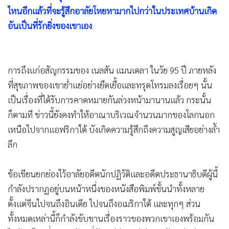
•
เกม
ไหนอีกแล้วที่จะรู้สึกอาลัยโหยหามากไปกว่าในประเทศบ้านเกิด
•
วิทยาศาสตร์
อันเป็นที่รักยิ่งของเขาเอง
•
SMEs
•
หุ้น
การถึงแก่อสัญกรรมของ เนลสัน แมนเดลา ในวัย 95 ปี ภายหลัง
•
อินโดจีน
ที่สุขภาพของเขาย่ำแย่อย่างยืดเยื้อและทรุดโทรมลงเรื่อยๆ นั้น
•
กองทุนรวม
เป็นเรื่องที่ได้รับการคาดหมายกันล่วงหน้ามานานแล้ว กระนั้น
•
Celeb Online
ก็ตามที ข่าวนี้ยังคงทำให้อาณาบริเวณจำนวนมากของโลกนอก
•
Factcheck
เหนือไปจากแอฟริกาใต้ บังเกิดความรู้สึกถึงความสูญเสียอย่างล้ำ
•
ญี่ปุ่น
ลึก
•
News1
•
Gotomanager
ข้อเขียนยกย่องไว้อาลัยอดีตนักปฏิวัติและอดีตประธานาธิบดีผู้นี้
กำลังปรากฏอยู่บนหน้าหนึ่งของหนังสือพิมพ์ชั้นนำทั้งหลาย
ตั้งแต่จีนไปจนถึงอินเดีย ไปจนถึงอเมริกาใต้ และทุกๆ ส่วน
ทั้งหมดเหล่านี้ก็กำลังขับขานเรื่องราวของพวกเขาเองพร้อมกัน