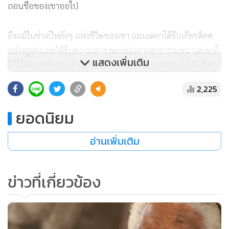
ถอนชื่อของเขาออไป
ถึงแม้ในช่วงปีหลังๆ แห่งชีวิตของเขา แมนเดลาได้รับเกียรติยศ
อย่างสูงส่งและได้รับความเคารพยกย่องจากสาธารณชน แต่เขาก็
แสดงเพิ่มเติม
ไม่ได้คิดเอาตัวรอดด้วยการพูดแต่คำหวานภาษาดอกไม้ ดังที่เขา
แสดงให้เห็นอย่างชัดเจนเมื่อออกมาแถลงต่อต้านการทำสงคราม
2,225
อิรักในปี 2003 โดยกล่าวว่า “สิ่งที่ผมกำลังประณามอยู่ในขณะนี้
ก็คือ มหาอำนาจรายหนึ่ง ซึ่งมีประธานาธิบดีผู้หนึ่ง (หมายถึง
ยอดนิยม
ประธานาธิบดีจอร์จ ดับเบิลยู บุช) ที่ขาดไร้สายตาอันยาวไกล ที่
ไม่สามารถขบคิดอย่างถูกต้องเหมาะสมได้ และเวลานี้มหาอำนาจ
อ่านเพิ่มเติม
รายนี้ก็กำลังต้องการดึงโลกให้จมถลำลงไปในการฆ่าล้างเผ่า
พันธุ์”
ข่าวที่เกี่ยวข้อง
แมนเดลาแทบไม่ได้มีบทบาทอะไรเลยในการเมืองวงกว้างของ
แอฟริกาใต้ในช่วงเวลา 1 ทศวรรษที่ผ่านมา กระนั้นก็ตาม ข้อเท็จ
จริงอันยังคงกลืนกินยอมรับได้อย่างลำบาก เกี่ยวกับการจากไป