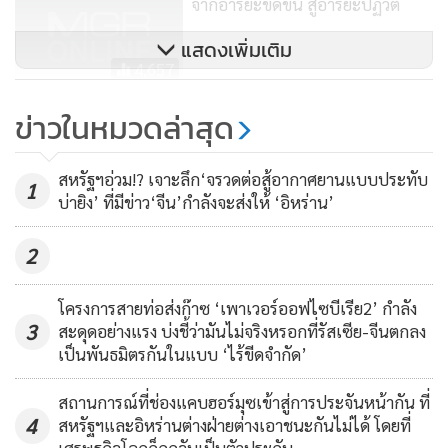
จากอารยะขัดขืน สู่อารยะปฏิวัติ
บริดแกลนด์ เตือนว่า “ในทันทีที่ช่วงแห่งการไว้อาลัยผ่านพ้นไป -
แสดงเพิ่มเติม
4,657
-โดยที่ช่วงดังกล่าวนี้น่ายืดเยื้อและเข้มข้นยิ่ง ต่อจากนั้น
แอฟริกาใต้ก็จะกลายเป็นสถานที่ซึ่งมีเสถียรภาพลดน้อยกว่าเดิม
“สโนว์เดน” ยืนยัน “ไม่ได้นำ
ข่าวในหมวดล่าสุด
มาก”
เอกสารลับเข้ารัสเซีย - เลือกสื่อ
เพราะไม่ไว้ใจ “การตรวจสอบ
765
สหรัฐฯอ่วม!? เจาะลึก‘จรวดต่อสู้อากาศยานแบบประทับ
ข้อเขียนรายงานของสื่อมวลชนว่าด้วยชีวิตและยุคสมัยของแมน
1
ภายในรัฐบาลสหรัฐฯ”
บ่ายิง’ ที่มีข่าว‘จีน’กำลังจะส่งให้ ‘อิหร่าน’
เดลา จุดแข็งและจุดอ่อนของเขา เวลานี้มีท่วมท้นเยอะแยะไป
หมด แต่บางทีในโลกที่ไม่ค่อยจะมีเวลาแม้แต่จะให้แก่การแสดง
2
ความเคารพไว้อาลัยบุรุษผู้ยิ่งใหญ่ถึงขนาดนี้ มีสื่ออยู่ 2 สื่อซึ่งน่า
จะเลือกหยิบขึ้นมาอ่านได้อย่างคุ้มค่าในวันนี้
โครงการสายท่อส่งก๊าซ ‘เพาเวอร์ออฟไซบีเรีย2’ กำลัง
3
สะดุดอย่างแรง บ่งชี้ว่ามันไม่จริงหรอกที่รัสเซีย-จีนตกลง
เป็นพันธมิตรกันในแบบ ‘ไร้ขีดจำกัด’
สื่อแรกคือ โซเวตัน (Sowetan http://www.sowetanlive.co.za)
สิ่งพิมพ์ซึ่งใช้ชื่อที่หมายถึงชาวเมืองโซเวโต เมืองที่อาจจะสะสม
สถานการณ์ที่ช่องแคบฮอร์มุซเข้าสู่การประจันหน้ากัน ที่
สร้างชื่อเลื่องระบือยิ่งกว่าสถานที่แห่งอื่นๆ ในการสะท้อนให้เห็น
4
สหรัฐฯและอิหร่านต่างฝ่ายต่างเอาชนะกันไม่ได้ โดยที่