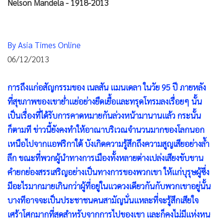
•
Good health & Well-being
Nelson Mandela - 1918-2013
•
Green Innovation & SD
•
Management & HR
By Asia Times Online
•
MGR Live
06/12/2013
•
Infographic
•
การเมือง
การถึงแก่อสัญกรรมของ เนลสัน แมนเดลา ในวัย 95 ปี ภายหลัง
•
ท่องเที่ยว
ที่สุขภาพของเขาย่ำแย่อย่างยืดเยื้อและทรุดโทรมลงเรื่อยๆ นั้น
•
กีฬา
เป็นเรื่องที่ได้รับการคาดหมายกันล่วงหน้ามานานแล้ว กระนั้น
•
ต่างประเทศ
ก็ตามที ข่าวนี้ยังคงทำให้อาณาบริเวณจำนวนมากของโลกนอก
•
Special Scoop
เหนือไปจากแอฟริกาใต้ บังเกิดความรู้สึกถึงความสูญเสียอย่างล้ำ
•
เศรษฐกิจ-ธุรกิจ
ลึก ขณะที่พวกผู้นำทางการเมืองทั้งหลายต่างเปล่งเสียงขับขาน
•
จีน
คำยกย่องสรรเสริญอย่างเป็นทางการของพวกเขา ให้แก่บุรุษผู้ซึ่ง
•
ชุมชน-คุณภาพชีวิต
มีอะไรมากมายเกินกว่าผู้ที่อยู่ในแวดวงเดียวกันกับพวกเขาอยู่นั้น
•
อาชญากรรม
บางทีอาจจะเป็นประชาชนคนสามัญนั่นแหละที่จะรู้สึกเสียใจ
•
Motoring
เศร้าโศกมากที่สุดสำหรับจากการไปของเขา และก็คงไม่มีแห่งหน