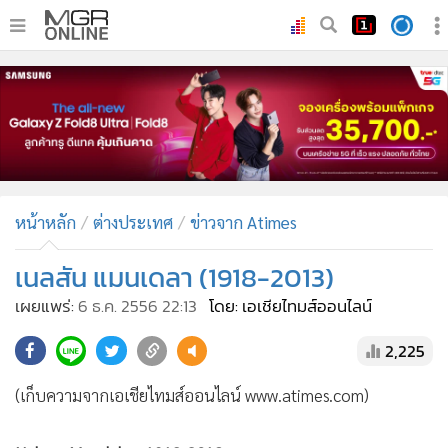
•
หน้าหลัก
•
ทันเหตุการณ์
•
ภาคใต้
•
ภูมิภาค
•
Online Section
หน้าหลัก
ต่างประเทศ
ข่าวจาก Atimes
•
บันเทิง
•
ผู้จัดการรายวัน
เนลสัน แมนเดลา (1918-2013)
•
คอลัมนิสต์
เผยแพร่:
6 ธ.ค. 2556 22:13
โดย: เอเชียไทมส์ออนไลน์
•
ละคร
2,225
•
CbizReview
•
Cyber BIZ
(เก็บความจากเอเชียไทมส์ออนไลน์ www.atimes.com)
•
ผู้จัดกวน