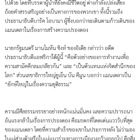
ไปด้วย โดยที่บรรดาผู้นำที่ยังคงมีชีวิตอยู่ ต่างกำลังเปล่งเสียง
ถ้อยคำสรรเสริญอย่างเป็นทางการของพวกเขา ทั้งนี้รวมถึง
ประธานาธิบดีบารัค โอบามา ผู้ซึ่งบอกว่าจะเดินตามก้าวเดินของ
แมนเดลาในเรื่องการสร้างความปรองดอง
นายกรัฐมนตรี มานโมหัน ซิงห์ ของอิเดีย กล่าวว่า อดีต
ประธานาธิบดีแอฟริกาใต้ผู้นี้ “คือตัวอย่างของการทำงานเพื่อ
ความสามัคคีกลมเกลียวกัน” และ “เป็นตัวแทนแห่งจิตสำนึกของ
โลก” ส่วนเลขาธิการใหญ่ยูเอ็น บัน คีมูน บอกว่า แมนเดลาเป็น
“ยักษ์ใหญ่ในเรื่องความยุติธรรม”
ความมีศีลธรรมจรรยาอย่างหนักแน่นมั่นคง และความปรารถนา
อันแรงกล้าในเรื่องการปรองดอง คือมรดกที่โดดเด่นแวววับที่สุด
ของแมนเดลา โดยที่ความสำเร็จของเขาในประการหลัง ไม่ว่ามอง
ในแง่ส่วนตัวหรือในแง่แนวร่วมทางการเมืองวงกว้างออกไป คือสิ่ง