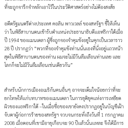
ที่จะถูกจารึกจำหลักเอาไว้ในประวัติศาสตร์อย่างไม่ต้องสงสัย
อดีตรัฐมนตรีต่างประเทศ คอลิน พาวเวลล์ ของสหรัฐฯ ชี้ให้เห็น
ว่า ในพิธีสาบานตนเข้ารับตำแหน่งประธานาธิบดีแอฟริกาใต้เมื่อ
ปี 1994 ของแมนเดลา ผู้ซึ่งถูกจองจำคุมขังอยู่ในคุกเป็นเวลาราว
28 ปี ปรากฏว่า “พวกที่จองจำคุมขังท่านนั่นเองที่นั่งอยู่แถวหน้า
สุดในพิธีสาบานตนของท่าน ผมจะไม่มีวันลืมเลือนท่านเลย และ
โลกก็จะไม่มีวันลืมเลือนเช่นเดียวกัน”
สำหรับนักการเมืองอเมริกันคนอื่นๆ อาจจะเต็มใจน้อยกว่าที่จะ
ยกโทษให้แก่บทบาทของแมนเดลา ในการยุติยุคแห่งการเหยียด
ผิวของแอฟริกาใต้ –ในเมื่อชื่อของเขายังคงปรากฏอยู่ในบัญชีเฝ้า
จับตาผู้ก่อการร้ายของสหรัฐฯ จวบจนกระทั่งถึงวันที่ 1 กรกฎาคม
2008 เมื่อตอนที่เขามีอายุเกือบจะ 90 ปีแล้วนั่นแหละ จึงได้มีการ