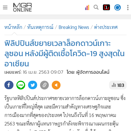
•
หน้าหลัก
หน้าหลัก
ทันเหตุการณ์
Breaking News
ต่างประเทศ
•
ทันเหตุการณ์
•
ฟิลิปปินส์ขยายเวลาล็อกดาวน์เกาะ
ภาคใต้
•
ภูมิภาค
ลูซอน หลังมีผู้ติดเชื้อโควิด-19 สูงสุดใน
•
Online Section
อาเซียน
•
บันเทิง
เผยแพร่:
16 เม.ย. 2563 09:07
โดย: ผู้จัดการออนไลน์
•
ผู้จัดการรายวัน
183
•
คอลัมนิสต์
•
ละคร
รัฐบาลฟิลิปปินส์ประกาศขยายเวลาการล็อกดาวน์เกาะลูซอน ซึ่ง
•
CbizReview
เป็นเกาะที่ใหญ่ที่สุด และมีความสำคัญทางเศรษฐกิจและ
•
Cyber BIZ
การเมืองมากที่สุดของประเทศ ไปจนถึงวันที่ 16 พฤษภาคม
•
ผู้จัดกวน
2563 ขณะที่สภาผู้แทนราษฎรกำลังจะพิจารณาแผนกระตุ้น