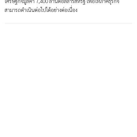
•
Good health & Well-being
เศรษฐกิจมูลค่า 7,400 ล้านดอลลาร์สหรัฐ เพื่อให้ภาคธุรกิจ
•
Green Innovation & SD
สามารถดำเนินต่อไปได้อย่างต่อเนื่อง
•
Management & HR
•
MGR Live
•
Infographic
•
การเมือง
•
ท่องเที่ยว
•
กีฬา
•
ต่างประเทศ
•
Special Scoop
•
เศรษฐกิจ-ธุรกิจ
•
จีน
•
ชุมชน-คุณภาพชีวิต
•
อาชญากรรม
•
Motoring