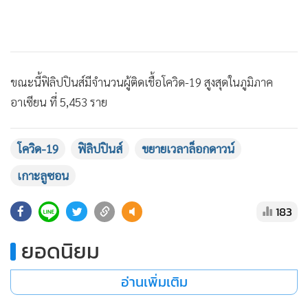
•
เกม
•
วิทยาศาสตร์
•
SMEs
•
หุ้น
ขณะนี้ฟิลิปปินส์มีจำนวนผู้ติดเชื้อโควิด-19 สูงสุดในภูมิภาค
•
อินโดจีน
อาเซียน ที่ 5,453 ราย
•
กองทุนรวม
•
Celeb Online
โควิด-19
ฟิลิปปินส์
ขยายเวลาล็อกดาวน์
•
Factcheck
เกาะลูซอน
•
ญี่ปุ่น
•
News1
183
•
Gotomanager
ยอดนิยม
อ่านเพิ่มเติม