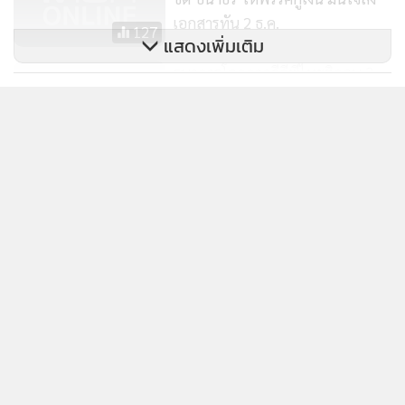
เอกสารทัน 2 ธ.ค.
127
แสดงเพิ่มเติม
ธนาคารโลกคาดจีดีพีไทยติดลบ 3-
5%
ข่าวในหมวดล่าสุด
709
“ธนารัตน์” แจงรับบทวิทยากร TH-AI Passport หวัง
1
กำกับใช้งบเหมาะสม ชูจุดเด่นคนไทยได้ใช้ AI ระดับโปร
ลดเหลื่อมล้ำ เซฟงบ 900 ล้าน
2
“แม้ว” ร่วมสวดพระอภิธรรมศพ “พล.ต.ท.ผ่อน” พ่อ
3
ภริยา “เศรษฐา” แกนนำ พท.-บุคคลสำคัญแห่อาลัย
รัฐบาลโต้ “ไอซ์” ปมงบน้ำบาดาล ตัวเลขสะท้อนจำนวน
4
สส.และเขตพื้นที่ ชี้ พื้นที่พรรคส้มเฉลี่ยต่อแห่งสูงสุด