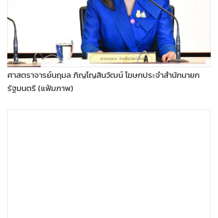
•
Good health & Well-being
•
Green Innovation & SD
•
Management & HR
•
MGR Live
•
Infographic
ศาสตราจารย์นฤมล ภิญโญสินวัฒน์ โฆษกประจำสำนักนายก
•
การเมือง
รัฐมนตรี (แฟ้มภาพ)
•
ท่องเที่ยว
•
กีฬา
•
ต่างประเทศ
•
Special Scoop
•
เศรษฐกิจ-ธุรกิจ
•
จีน
•
ชุมชน-คุณภาพชีวิต
•
อาชญากรรม
•
Motoring