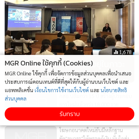
1,678
MGR Online ใช้คุกกี้ (Cookies)
ธนาคารโลกเผยคนไทยตกอยู่ในภาวะ
ความยากจนกว่า 6 ล้านคน
MGR Online ใช้คุกกี้ เพื่อจัดการข้อมูลส่วนบุคคลเพื่อนำเสนอ
ประสบการณ์คอนเทนต์ที่ดีที่สุดให้กับผู้อ่านบนเว็บไซต์ และ
แอพพลิเคชั่น
เงื่อนไขการใช้งานเว็บไซต์
และ
นโยบายสิทธิ
กสอ.ปลื้มกว่า 15 ปี สร้างผู้ประกอบ
ส่วนบุคคล
การใหม่แล้วกว่า 18,000 ราย
รับทราบ
120
โฆษกอนาคตใหม่ยันมีหลักฐาน
ชัด"ธนาธร"ให้พรรคกู้เงิน มั่นใจส่ง