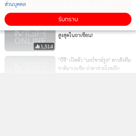
ทีมมาเลเซีย หลังไร้สังกัดในไทย
ส่วนบุคคล
รับทราบ
สิงคโปร์ติด Covid-19 8,014 ราย
สูงสุดในอาเซียน!
1,514
"บีจี" เปิดตัว "นอร์ชาห์รูล" ดาวยิงทีม
ชาติมาเลเซีย ล่าตาข่ายไทยลีก
2020
997
แสดงเพิ่มเติม
แข้งสาว "ปินส์" ยังโวย "ซีเกมส์"
จัดการห่วย รอที่พักเกือบ 3 ชม. อยู่
ข่าวในหมวดล่าสุด
แออัด 4-5 คน/ห้อง
3,395
สื่อเกาหลีสาวไส้สมาคมบอล แฉเคยจ่ายค่าบริการทาง
1
เพศ มัดใจเปาต่างชาติช่วงปี 2011