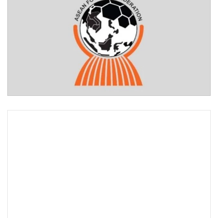
•
Good health & Well-being
•
Green Innovation & SD
•
Management & HR
•
MGR Live
•
Infographic
•
การเมือง
•
ท่องเที่ยว
•
กีฬา
•
ต่างประเทศ
•
Special Scoop
•
เศรษฐกิจ-ธุรกิจ
•
จีน
•
ชุมชน-คุณภาพชีวิต
•
อาชญากรรม
•
Motoring