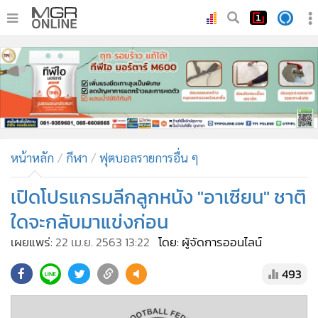
•
หน้าหลัก
•
ทันเหตุการณ์
•
ภาคใต้
•
ภูมิภาค
•
Online Section
หน้าหลัก
กีฬา
ฟุตบอลรายการอื่น ๆ
•
บันเทิง
•
ผู้จัดการรายวัน
เปิดโปรแกรมลีกลูกหนัง "อาเซียน" ชาติ
•
คอลัมนิสต์
ใดจะกลับมาแข่งก่อน
•
ละคร
เผยแพร่:
22 เม.ย. 2563 13:22
โดย: ผู้จัดการออนไลน์
•
CbizReview
493
•
Cyber BIZ
•
ผู้จัดกวน