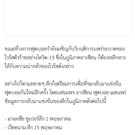
•
เกม
•
วิทยาศาสตร์
•
SMEs
•
หุ้น
•
อินโดจีน
ขณะที่วงการฟุตบอลกำลังเผชิญกับวิกฤติการแพร่ระบาดของ
•
กองทุนรวม
ไวรัสตัวร้ายอย่างโควิด-19 ซึ่งในภูมิภาคอาเซียน ก็ต้องหลีกทาง
•
Celeb Online
ให้กับความน่ากลัวของไวรัสดังกล่าว
•
Factcheck
•
ญี่ปุ่น
อย่างไรก็ตามหลายๆ ลีกก็เตรียมการเพื่อที่จะกลับมาแข่งขัน
•
News1
ฟุตบอลกันใหม่อีกครั้ง โดยแฟนเพจ อาเซียน ฟุตบอล เผยแพร่
•
Gotomanager
ข้อมูลการกลับมาแข่งขันของลีกในภูมิภาคดังต่อไปนี้
- มาเลเซีย ซูเปอร์ลีก 1 พฤษภาคม
- เวียดนาม ลีก 15 พฤษภาคม