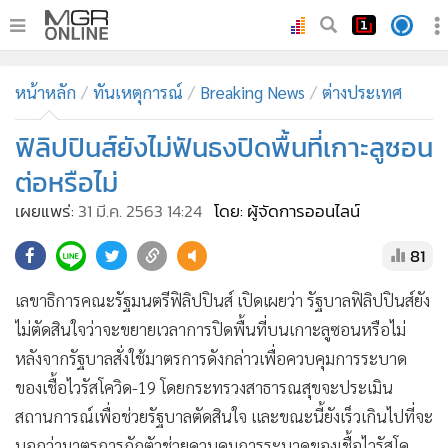
•
หน้าหลัก
หน้าหลัก
ทันเหตุการณ์
Breaking News
ต่างประเทศ
•
ทันเหตุการณ์
•
ฟิลิปปินส์ยังไม่ฟันธงปิดพื้นที่เกาะลูซอน
ภาคใต้
•
ภูมิภาค
ต่อหรือไม่
•
Online Section
เผยแพร่:
31 มี.ค. 2563 14:24
โดย: ผู้จัดการออนไลน์
•
บันเทิง
81
•
ผู้จัดการรายวัน
•
คอลัมนิสต์
เลขาธิการคณะรัฐมนตรีฟิลิปปินส์ เปิดเผยว่า รัฐบาลฟิลิปปินส์ยัง
•
ละคร
ไม่ตัดสินใจว่าจะขยายเวลาการปิดพื้นที่บนเกาะลูซอนหรือไม่
•
CbizReview
หลังจากรัฐบาลสั่งใช้มาตรการดังกล่าวเพื่อควบคุมการระบาด
•
Cyber BIZ
ของเชื้อไวรัสโควิด-19 โดยกระทรวงสาธารณสุขจะประเมิน
สถานการณ์เพื่อช่วยรัฐบาลตัดสินใจ และขณะนี้ยังเร็วเกินไปที่จะ
•
ผู้จัดกวน
บอกว่ามาตรการกักตัวช่วยควบคุมการระบาดของเชื้อไวรัสโค