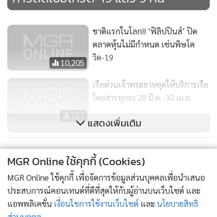
ชาติแรกในโลก!! ‘ฟิลิปปินส์’ ปิด
ตลาดหุ้นไม่มีกำหนด เซ่นพิษโค
วิด-19
10,205
เรือด่วนเจ้าพระยาหยุดให้บริการเรือ
โดยสารทุกธง 28 มี.ค.-30 เม.ย.
157
แสดงเพิ่มเติม
ข่าวในหมวดล่าสุด
MGR Online ใช้คุกกี้ (Cookies)
MGR Online ใช้คุกกี้ เพื่อจัดการข้อมูลส่วนบุคคลเพื่อนำเสนอ
ซาอุฯ ประกาศตั้งพันธมิตรป้องกันทางทะเล 14 ชาติ
1
ประสบการณ์คอนเทนต์ที่ดีที่สุดให้กับผู้อ่านบนเว็บไซต์ และ
รับมือสถานการณ์ ตอ.กลาง
แอพพลิเคชั่น
เงื่อนไขการใช้งานเว็บไซต์
และ
นโยบายสิทธิ
ส่วนบุคคล