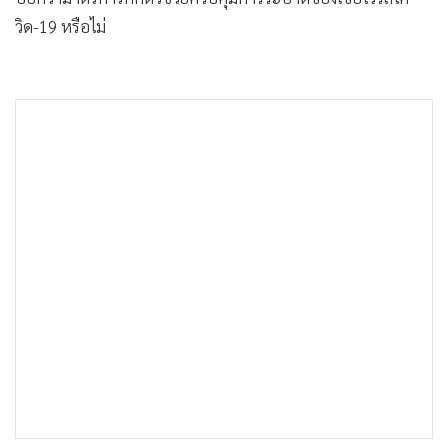
•
Good health & Well-being
วิด-19 หรือไม่
•
Green Innovation & SD
•
Management & HR
•
MGR Live
•
Infographic
•
การเมือง
•
ท่องเที่ยว
•
กีฬา
•
ต่างประเทศ
•
Special Scoop
•
เศรษฐกิจ-ธุรกิจ
•
จีน
•
ชุมชน-คุณภาพชีวิต
•
อาชญากรรม
•
Motoring