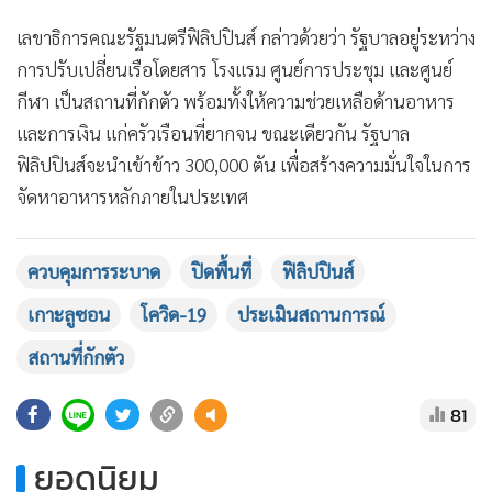
•
เกม
เลขาธิการคณะรัฐมนตรีฟิลิปปินส์ กล่าวด้วยว่า รัฐบาลอยู่ระหว่าง
•
วิทยาศาสตร์
การปรับเปลี่ยนเรือโดยสาร โรงแรม ศูนย์การประชุม และศูนย์
•
SMEs
กีฬา เป็นสถานที่กักตัว พร้อมทั้งให้ความช่วยเหลือด้านอาหาร
•
หุ้น
และการเงิน แก่ครัวเรือนที่ยากจน ขณะเดียวกัน รัฐบาล
•
อินโดจีน
ฟิลิปปินส์จะนำเข้าข้าว 300,000 ตัน เพื่อสร้างความมั่นใจในการ
•
กองทุนรวม
จัดหาอาหารหลักภายในประเทศ
•
Celeb Online
•
Factcheck
ควบคุมการระบาด
ปิดพื้นที่
ฟิลิปปินส์
•
ญี่ปุ่น
เกาะลูซอน
โควิด-19
ประเมินสถานการณ์
•
News1
สถานที่กักตัว
•
Gotomanager
81
ยอดนิยม