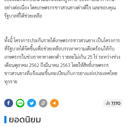
•
Good health & Well-being
อย่างต่อเนื่อง โดยเกษตรกรชาวสวนยางต่างดีใจ และขอบคุณ
•
Green Innovation & SD
รัฐบาลที่ได้ช่วยเหลือ
•
Management & HR
•
MGR Live
•
Infographic
ทั้งนี้ โครงการประกันรายได้เกษตรกรชาวสวนยาง เป็นโครงการ
•
การเมือง
ที่รัฐบาลได้จัดขึ้นเพื่อช่วยเหลือบรรเทาความเดือดร้อนให้กับ
•
ท่องเที่ยว
เกษตรกรในช่วงราคายางตกต่ำ รายละไม่เกิน 25 ไร่ ระหว่างช่วง
•
กีฬา
เดือนตุลาคม 2562 ถึงมีนาคม 2563 โดยให้สิทธิ์เกษตรกร
•
ต่างประเทศ
ชาวสวนยางที่แจ้งและขึ้นทะเบียนกับการยางแห่งประเทศไทย
•
Special Scoop
ทุกราย
•
เศรษฐกิจ-ธุรกิจ
•
จีน
7,170
•
ชุมชน-คุณภาพชีวิต
•
อาชญากรรม
ยอดนิยม
•
Motoring