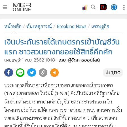
•
หน้าหลัก
หน้าหลัก
ทันเหตุการณ์
Breaking News
เศรษฐกิจ
•
ทันเหตุการณ์
•
เงินประกันรายได้เกษตรกรเข้าบัญชีวัน
ภาคใต้
•
ภูมิภาค
แรก ชาวสวนยางทยอยใช้สิทธิ์คึกคัก
•
Online Section
เผยแพร่:
1 พ.ย. 2562 10:18
โดย: ผู้จัดการออนไลน์
•
บันเทิง
7,170
•
ผู้จัดการรายวัน
•
คอลัมนิสต์
บรรยากาศที่ธนาคารเพื่อการเกษตรและสหกรณ์การเกษตร
•
ละคร
(ธ.ก.ส.) สาขายะลา ในวันนี้ (1 พ.ย.) ซึ่งเป็นวันแรกที่รัฐบาลโอน
•
CbizReview
เงินส่วนต่างของราคายางเข้าบัญชีเกษตรกรชาวสวนยาง ใน
•
Cyber BIZ
โครงการประกันรายได้เกษตรกรชาวสวนยาง พบว่าเกษตรกรเริ่ม
ทยอยเดินทางมาตรวจสอบสิทธิ์กับทางธนาคาร เพื่อตรวจสอบ
•
ผู้จัดกวน
ยอดเงินที่ได้รับโอน และกดเงินที่ตู้ ATM ของทางธนาคารกัน