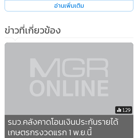
อ่านเพิ่มเติม
•
เกม
•
วิทยาศาสตร์
•
SMEs
ข่าวที่เกี่ยวข้อง
•
หุ้น
•
อินโดจีน
•
กองทุนรวม
•
Celeb Online
•
Factcheck
•
ญี่ปุ่น
•
News1
•
Gotomanager
129
รมว.คลังคาดโอนเงินประกันรายได้
เกษตรกรงวดแรก 1 พ.ย.นี้