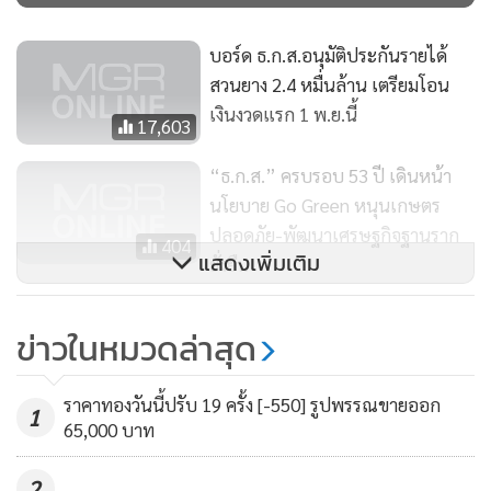
บอร์ด ธ.ก.ส.อนุมัติประกันรายได้
สวนยาง 2.4 หมื่นล้าน เตรียมโอน
เงินงวดแรก 1 พ.ย.นี้
17,603
“ธ.ก.ส.” ครบรอบ 53 ปี เดินหน้า
นโยบาย Go Green หนุนเกษตร
ปลอดภัย-พัฒนาเศรษฐกิจฐานราก
404
แสดงเพิ่มเติม
ยั่งยืน
กษ.-กยท.เซ็น MOU 3 บริษัทจีนซื้อ
ข่าวในหมวดล่าสุด
ขายน้ำยางข้น
149
ราคาทองวันนี้ปรับ 19 ครั้ง [-550] รูปพรรณขายออก
1
65,000 บาท
2