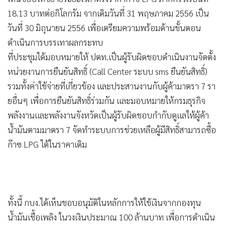
•
Good health & Well-being
18.13 บาทต่อกิโลกรัม จากเดิมวันที่ 31 พฤษภาคม 2556 เป็น
•
Green Innovation & SD
วันที่ 30 มิถุนายน 2556 เพื่อเตรียมความพร้อมด้านขั้นตอน
•
Management & HR
ดำเนินการบรรเทาผลกระทบ
•
MGR Live
ที่ประชุมได้มอบหมายให้ ปตท.เป็นผู้รับผิดชอบดำเนินงานจัดตั้ง
•
Infographic
หน่วยงานการยืนยันสิทธิ์ (Call Center ระบบ sms ยืนยันสิทธิ์)
•
การเมือง
รวมทั้งค่าใช้จ่ายที่เกี่ยวข้อง และประสานงานกับผู้ค้ามาตรา 7 รา
•
ท่องเที่ยว
ยอื่นๆ เพื่อการยืนยันสิทธิ์ร่วมกัน และมอบหมายให้กรมธุรกิจ
•
กีฬา
พลังงานและพลังงานจังหวัดเป็นผู้รับผิดชอบกำกับดูแลให้ผู้ค้า
•
ต่างประเทศ
น้ำมันตามมาตรา 7 จัดทำระบบการช่วยเหลือผู้มีสิทธิ์สามารถซื้อ
•
Special Scoop
ก๊าซ LPG ได้ในราคาเดิม
•
เศรษฐกิจ-ธุรกิจ
•
จีน
•
ชุมชน-คุณภาพชีวิต
•
อาชญากรรม
•
Motoring