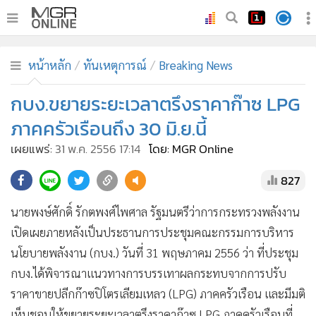
•
หน้าหลัก
หน้าหลัก
ทันเหตุการณ์
Breaking News
•
ทันเหตุการณ์
•
กบง.ขยายระยะเวลาตรึงราคาก๊าซ LPG
ภาคใต้
•
ภูมิภาค
ภาคครัวเรือนถึง 30 มิ.ย.นี้
•
Online Section
เผยแพร่:
31 พ.ค. 2556 17:14
โดย: MGR Online
•
บันเทิง
827
•
ผู้จัดการรายวัน
•
คอลัมนิสต์
นายพงษ์ศักดิ์ รักตพงศ์ไพศาล รัฐมนตรีว่าการกระทรวงพลังงาน
•
ละคร
เปิดเผยภายหลังเป็นประธานการประชุมคณะกรรมการบริหาร
•
CbizReview
นโยบายพลังงาน (กบง.) วันที่ 31 พฤษภาคม 2556 ว่า ที่ประชุม
•
Cyber BIZ
กบง.ได้พิจารณาแนวทางการบรรเทาผลกระทบจากการปรับ
ราคาขายปลีกก๊าซปิโตรเลียมเหลว (LPG) ภาคครัวเรือน และมีมติ
•
ผู้จัดกวน
เห็นชอบให้ขยายระยะเวลาตรึงราคาก๊าซ LPG ภาคครัวเรือนที่