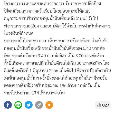
•
เกม
•
วิทยาศาสตร์
•
SMEs
•
หุ้น
•
อินโดจีน
•
กองทุนรวม
•
Celeb Online
•
Factcheck
•
ญี่ปุ่น
•
News1
•
Gotomanager