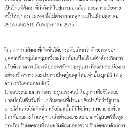
•
Good health & Well-being
เป็นวิกฤติสังคม ที่กำลังนำไปสู่การนองเลือด และความเสียหาย
•
Green Innovation & SD
ครั้งใหญ่ของประเทศ ซึ่งไม่ต่างจากเหตุการณ์ในเดือนตุลาคม
•
Management & HR
2516 และ2519 กับพฤษภาคม 2535
•
MGR Live
•
Infographic
•
การเมือง
วิกฤตการณ์สังคมที่เกิดขึ้นได้ยกระดับเกินกว่าศักยภาพของ
•
ท่องเที่ยว
บุคคลหรือกลุ่มใดกลุ่มหนึ่งจะป้องกันแก้ไขได้ แต่จำต้องเกิดการ
•
กีฬา
ปรับตัวทางการเมืองเพื่อถอดสลักความรุนแรงที่สะสมต่อเนื่องมา
•
ต่างประเทศ
อย่างกว้างขวาง และนำการเมืองสู่สมดุลใหม่เท่านั้น มูลนิธิ 14 ตุ
•
Special Scoop
ลาฯ เราจึงขอแถลง ดังนี้
•
เศรษฐกิจ-ธุรกิจ
1. ขอประณามการก่อความรุนแรงจนนำไปสู่การเสียชีวิตและ
•
จีน
บาดเจ็บในคืนวันที่ 1-2 กันยายนที่ผ่านมา ซึ่งน่าเชื่อว่ารัฐบาล
•
ชุมชน-คุณภาพชีวิต
อาจมีส่วนก่อให้เกิดขึ้น หรือมิฉะนั้นก็มิได้มีความพยายามที่จะ
•
ป้องกันและระงับเหตุการณ์อย่างเหมาะสม นายกรัฐมนตรีซึ่งพูด
อาชญากรรม
ว่าพร้อมรับผิดชอบทั้งหมด จึงต้องแสดงความรับผิดชอบด้วยการ
•
Motoring