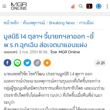
•
หน้าหลัก
หน้าหลัก
ทันเหตุการณ์
Breaking News
การเมือง
•
ทันเหตุการณ์
•
มูลนิธิ 14 ตุลาฯ จี้นายกฯลาออก -ชี้
ภาคใต้
•
ภูมิภาค
พ.ร.ก.ฉุกเฉิน ส่อเจตนาแอบแฝง
•
Online Section
เผยแพร่:
2 ก.ย. 2551 16:56
โดย: MGR Online
•
บันเทิง
21
•
ผู้จัดการรายวัน
•
คอลัมนิสต์
นายแพทย์วิชัย โชควิวัฒน ประธานมูลนิธิ 14 ตุลาฯ ออก
•
ละคร
แถลงการณ์ประณามเหตุการณ์ความรุนแรงที่เกิดขึ้นระหว่าง
•
CbizReview
กลุ่มผู้ชุมนุมพันธมิตรประชาชนเพื่อประชาธิปไตย และแนวร่วม
•
Cyber BIZ
ประชาธิปไตยขับไล่เผด็จการ (นปก.) ที่เกิดขึ้นเมื่อคืนที่ผ่านมา
ระบุว่า
•
ผู้จัดกวน
ด้วยเหตุการณ์ความรุนแรงในประเทศขณะนี้ ได้ลุกลามจนกลาย