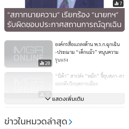
7
“สภาทนายความ” เรียกร้อง “นายกฯ”
รับผิดชอบประกาศสถานการณ์ฉุกเฉิน
องค์กรสื่อแถลงต้าน พ.ร.ก.ฉุกเฉิน
-ประณาม “เด็กแม้ว” หนุนความ
รุนแรง
28
“นิด้า” สาปส่ง “หมัก” จี้ยุบสภา-ลา
ออกดับวิกฤตการเมือง
35
แสดงเพิ่มเติม
พันธมิตรฯ ลั่นอารยะขัดขืน
พ.ร.ก.ฉุกเฉิน ชี้คำสั่งมิชอบ!
ข่าวในหมวดล่าสุด
66