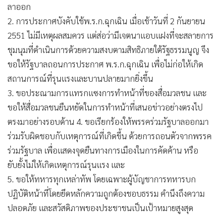
ลาออก
•
เกม
2. การประกาศบังคับใช้พ.ร.ก.ฉุกเฉิน เมื่อเช้าวันที่ 2 กันยายน
•
วิทยาศาสตร์
2551 ไม่มีเหตุผลสมควร แต่ส่อว่ามีเจตนาแอบแฝงที่จะสลายการ
•
SMEs
ชุมนุมที่ดำเนินการด้วยความสงบตามสิทธิภายใต้รัฐธรรมนูญ จึง
•
หุ้น
ขอให้รัฐบาลถอนการประกาศ พ.ร.ก.ฉุกเฉิน เพื่อไม่ก่อให้เกิด
•
อินโดจีน
สถานการณ์ที่รุนแรงและบานปลายมากยิ่งขึ้น
•
กองทุนรวม
3. ขอประณามการแทรกแซงการทำหน้าที่ของสื่อมวลชน และ
•
Celeb Online
ขอให้สื่อมวลชนยืนหยัดในการทำหน้าที่เสนอข่าวอย่างตรงไป
•
Factcheck
ตรงมาอย่างรอบด้าน 4. ขอเรียกร้องให้พรรคร่วมรัฐบาลออกมา
•
ญี่ปุ่น
ร่วมรับผิดชอบกับเหตุการณ์ที่เกิดขึ้น ด้วยการถอนตัวจากพรรค
•
News1
ร่วมรัฐบาล เพื่อแสดงจุดยืนทางการเมืองในการคัดค้าน หรือ
•
Gotomanager
ยับยั้งไม่ให้เกิดเหตุการณ์รุนแรง และ
5. ขอให้ทหารทุกเหล่าทัพ โดยเฉพาะผู้บัญชาการทหารบก
ปฏิบัติหน้าที่โดยยึดหลักความถูกต้องชอบธรรม คำนึงถึงความ
ปลอดภัย และสวัสดิภาพของประชาชนเป็นเป้าหมายสูงสุด