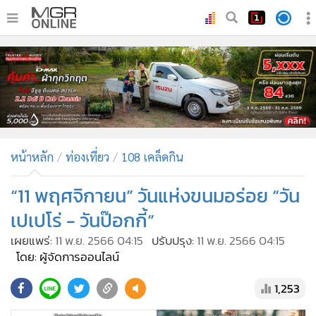
•
หน้าหลัก
•
ทันเหตุการณ์
•
ภาคใต้
•
ภูมิภาค
•
Online Section
หน้าหลัก
ท่องเที่ยว
108 เคล็ดกิน
•
บันเทิง
•
ผู้จัดการรายวัน
“11 พฤศจิกายน” วันแห่งขนมอร่อย “วัน
•
คอลัมนิสต์
เปเปโร่ - วันป๊อกกี้”
•
ละคร
เผยแพร่:
11 พ.ย. 2566 04:15
ปรับปรุง:
11 พ.ย. 2566 04:15
•
CbizReview
โดย: ผู้จัดการออนไลน์
•
Cyber BIZ
1,253
•
ผู้จัดกวน