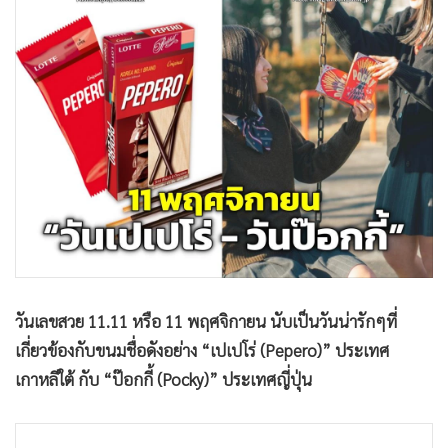
•
Good health & Well-being
•
Green Innovation & SD
•
Management & HR
•
MGR Live
•
Infographic
•
การเมือง
•
ท่องเที่ยว
•
กีฬา
•
ต่างประเทศ
•
Special Scoop
•
เศรษฐกิจ-ธุรกิจ
วันเลขสวย 11.11 หรือ 11 พฤศจิกายน นับเป็นวันน่ารักๆที่
•
จีน
เกี่ยวข้องกับขนมชื่อดังอย่าง “เปเปโร่ (Pepero)” ประเทศ
•
ชุมชน-คุณภาพชีวิต
เกาหลีใต้ กับ “ป๊อกกี้ (Pocky)” ประเทศญี่ปุ่น
•
อาชญากรรม
•
Motoring