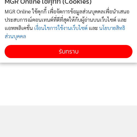
MGR Online ใช้คุกกี้ (Cookies)
Photo: instagram.com/pocky_jp
MGR Online ใช้คุกกี้ เพื่อจัดการข้อมูลส่วนบุคคลเพื่อนำเสนอ
ส่วน วันป๊อกกี้ จัดขึ้นครั้งแรกในปี ค.ศ.1999 โดยบริษัท กูลิโกะ ผู้
ประสบการณ์คอนเทนต์ที่ดีที่สุดให้กับผู้อ่านบนเว็บไซต์ และ
ผลิตขนมดังกล่าว โดยในวันนี้ ผู้คนจะมอบขนมป๊อกกี้ให้กับคนที่
แอพพลิเคชั่น
เงื่อนไขการใช้งานเว็บไซต์
และ
นโยบายสิทธิ
ตนเองรักหรือชอบ ทำให้บริษัทกูลิโกะมียอดขายขนมป๊อกกี้สูงใน
ส่วนบุคคล
วันนี้ด้วยเช่นเดียวกัน ทั้งนี้ เราอาจเคยเห็นภาพการแลกขนม
รับทราบ
ป๊อกกี้ผ่านตามาบ้าง ไม่ว่าจะเป็นภาพยนตร์ ซีรีส์ มังงะ อานิเมะ
ของทั้ง 2 ประเทศ ส่วนการโฆษณาก็มักจะใช้ดาราหรือนักร้องชื่อ
ดังมาเป็นพรีเซนเตอร์ของงานปีนั้นๆ