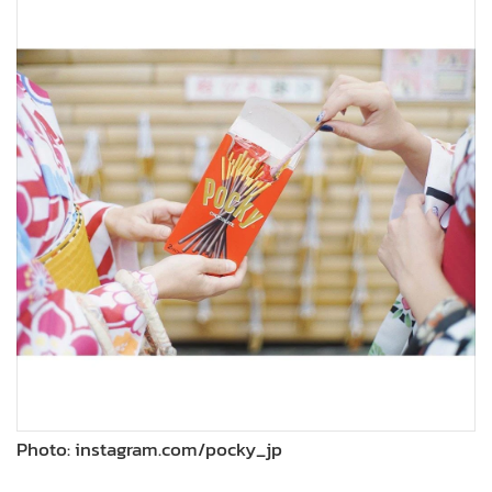
•
เกม
•
วิทยาศาสตร์
•
SMEs
•
หุ้น
•
อินโดจีน
•
กองทุนรวม
•
Celeb Online
•
Factcheck
•
ญี่ปุ่น
•
News1
•
Gotomanager
Photo: instagram.com/pocky_jp