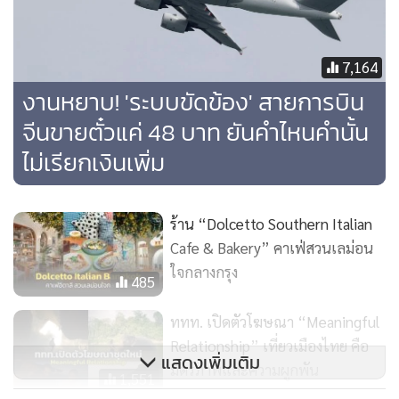
กับ วันป๊อกกี้ ไว้ว่า
วันเปเปโร่ จัดขึ้นครั้งแรกในปี ค.ศ.1994 โดยบริษัท ล็อตเต้ ซึ่ง
7,164
เป็นผู้ผลิตขนมดังกล่าว ได้อ้างถึงที่มาของการจัดงานว่า มี
งานหยาบ! 'ระบบขัดข้อง' สายการบิน
นักเรียนหญิงชั้นมัธยมต้นของโรงเรียนแห่งหนึ่งในภูมิภาคย็องนัม
จีนขายตั๋วแค่ 48 บาท ยันคำไหนคำนั้น
(영남 Yeongnam) ได้แลกขนมเปเปโร่กับเพื่อนของเธอเพื่อ
ไม่เรียกเงินเพิ่ม
อธิษฐานให้มีรูปร่างสูงและผอมเพรียวเหมือนลักษณะของแท่ง
ขนมนั่นเอง
ร้าน “Dolcetto Southern Italian
ภายหลังจากที่จัดงานวันเปเปโร่ก็มีวัยรุ่นและประชาชนทั่วไป
Cafe & Bakery” คาเฟ่สวนเลม่อน
สนใจกิจกรรมนี้เป็นจำนวนมาก ทำให้บริษัทล็อตเต้จัดงา
ใจกลางกรุง
485
นวันเปเปโร่ต่อเนื่องทุกปี พร้อมทั้งรายได้ที่เป็นกอบเป็นกำจาก
การจำหน่ายเปเปโร่ ทั้งนี้ยังมีความเชื่อที่ถูกลือกันอีกว่า ถ้าอยาก
ททท. เปิดตัวโฆษณา “Meaningful
Relationship” เที่ยวเมืองไทย คือ
ผอมและสูงเหมือนขนมเปเปโร่ จะต้องกินขนมดังกล่าวในเวลา
แสดงเพิ่มเติม
มิตรภาพและความผูกพัน
11.11 น. และ 23.11 น.
1,551