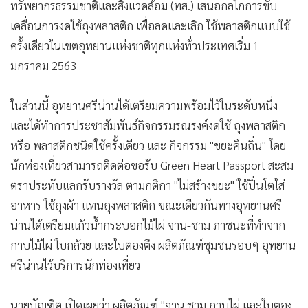
ทรัพยากรธรรมชาติและสิ่งแวดล้อม (ทส.) เสนอกลไกการขับ
เคลื่อนการงดใช้ถุงพลาสติก เพื่อลดและเลิก ใช้พลาสติกแบบใช้
ครั้งเดียวในเขตอุทยานแห่งชาติทุกแห่งทั่วประเทศเริ่ม 1
มกราคม 2563
ในส่วนนี้ อุทยานศรีน่านได้เตรียมความพร้อมไว้ในระดับหนึ่ง
และได้ทำการประชาสัมพันธ์กิจกรรมรณรงค์งดใช้ ถุงพลาสติก
หรือ พลาสติกชนิดใช้ครั้งเดียว และ กิจกรรม "ขยะคืนถิ่น" โดย
นักท่องเที่ยวสามารถติดต่อขอรับ Green Heart Passport สะสม
ตราประทับแลกรับรางวัล ตามกติกา "ไม่สร้างขยะ" ใช้ปิ่นโตใส่
อาหาร ใช้ถุงผ้า แทนถุงพลาสติก ขณะเดียวกันทางอุทยานศรี
น่านได้เตรียมแก้วน้ำกระบอกไม้ไผ่ จาน-ชาม ภาชนะที่ทำจาก
กาบไม้ไผ่ ใบกล้วย และใบตองตึง ผลิตภัณฑ์ชุมชนรอบๆ อุทยาน
ศรีน่านไว้บริการนักท่องเที่ยว
นายบัญฑิต เปิดเผยว่า ผลิตภัณฑ์ "จาน ชาม กาบไผ่ และใบตอง