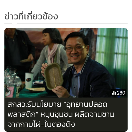
วิจิตร วัดถ้ำกระบอก และ ผศ. ดร. สุพิณ แสงสุข สำนักวิชา
ทรัพยากรการเกษตร จุฬาลงกรณ์มหาวิทยาลัย ทั้งในส่วนของ
ข่าวที่เกี่ยวข้อง
คุณภาพ รูปแบบ และลดต้นทุนการผลิต ที่ปัจจุบันบ้านวนาไพร
ผลิตชามกาบไม้ไผ่ได้ ประมาณ 200 ใบ เฉลี่ยต้นทุนใบละ 2 บาท
ซึ่งถือว่าน้อย ไม่เพียงพอ กับความต้องการของนักท่องเที่ยวที่
อุทยานศรีน่าน ในช่วงฤดูหนาวนี้ และต้นทุนที่ยังสูงกว่าท้อง
ตลาดประมาณเท่าตัว
อย่างไรก็ดี ผลสัมฤทธิ์ที่ทีมวิจัยคาดว่าจะได้รับ คือ การ
เปลี่ยนแปลงพฤติกรรมและทัศนคติของเกษตรกร และการ
จัดการทรัพยากรธรรมชาติระหว่างชุมชนกับอุทยาน (co-
280
management) โดยชุมชนที่อยู่รอบอุทยาน จะรักษาทรัพยากร
สกสว.รับนโยบาย “อุทยานปลอด
ให้อุดมสมบูรณ์ ในขณะที่อุทยานสามารถส่งเสริมอาชีพเสริม
พลาสติก” หนุนชุมชน ผลิตจานชาม
สำหรับชุมชนอีกทางหนึ่ง
จากกาบไผ่-ใบตองตึง
สามารถส่งข้อมูลข่าวสารด้านการท่องเที่ยว-อาหารมาได้ที่ กอง
บก.ข่าวท่องเที่ยว แฟกซ์ 0-2629-4467 อีเมล์