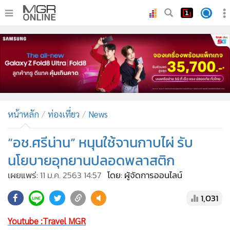
•
หน้าหลัก
•
ทันเหตุการณ์
•
ภาคใต้
•
ภูมิภาค
•
Online Section
หน้าหลัก
ท่องเที่ยว
News
•
บันเทิง
•
ผู้จัดการรายวัน
“อช.ศรีน่าน” หนุนใช้จานกาบไผ่ รับ
•
คอลัมนิสต์
นโยบายอุทยานปลอดพลาสติก
•
ละคร
เผยแพร่:
11 ม.ค. 2563 14:57
โดย: ผู้จัดการออนไลน์
•
CbizReview
1,031
•
Cyber BIZ
•
ผู้จัดกวน
Youtube :Travel MGR