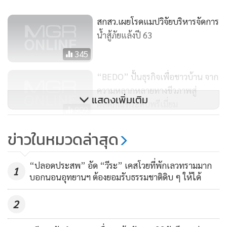
travel_astvmgr@hotmail.com หรือติดตามเพิ่มเติมได้ที่
สกสว.เผยโรดแมปวิจัยบริหารจัดการ
Facebook :Travel @ Manager
น้ำสู้ภัยแล้งปี 63
Travel MGR
345
ชมคลิปต่าง ๆ ได้ที่
“BEDO” ปั้นธุรกิจเพื่อชาวบ้าน จาก
ความหลากหลายทางชีวภาพสู่
แสดงเพิ่มเติม
ผลิตภัณฑ์ระดับพรีเมี่ยม
909
นักวิชาการหนุน “งดแจกถุง
ข่าวในหมวดล่าสุด
พลาสติก” แต่ ... คนละเรื่องกับ
“เบลอภาพถุงพลาสติก”
5,424
“ปลอดประสพ” อัด “วีระ” เคสโวยที่พักเลวทรามมาก
1
บอกนอนอุทยานฯ ต้องยอมรับธรรมชาติดิบ ๆ ให้ได้
2