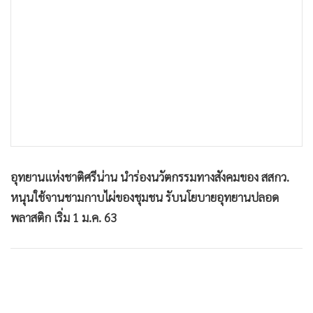
•
เกม
•
วิทยาศาสตร์
•
SMEs
•
หุ้น
•
อินโดจีน
•
กองทุนรวม
•
Celeb Online
•
Factcheck
อุทยานแห่งชาติศรีน่าน นำร่องนวัตกรรมทางสังคมของ สสกว.
•
ญี่ปุ่น
หนุนใช้จานชามกาบไผ่ของชุมชน รับนโยบายอุทยานปลอด
•
News1
พลาสติก เริ่ม 1 ม.ค. 63
•
Gotomanager