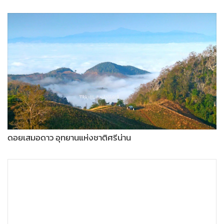
•
Good health & Well-being
•
Green Innovation & SD
•
Management & HR
•
MGR Live
•
Infographic
•
การเมือง
•
ท่องเที่ยว
•
กีฬา
•
ต่างประเทศ
ดอยเสมอดาว อุทยานแห่งชาติศรีน่าน
•
Special Scoop
•
เศรษฐกิจ-ธุรกิจ
•
จีน
•
ชุมชน-คุณภาพชีวิต
•
อาชญากรรม
•
Motoring