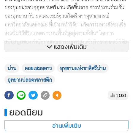
ของชุมชนรอบๆอุทยานศรีน่าน เกิดขึ้นจาก การทำงานร่วมกัน
ของอุทยาน กับ ผศ.ดร.เขมรัฐ เถลิงศรี จากจุฬาลงกรณ์
มหาวิทยาลัยและคณะ ที่เข้ามาทำวิจัย "นวัตกรรมทางสังคมเพื่อ
ส่งเสริมวิถีชีวิตเกษตรกรบนพื้นที่สูงสู่ความยั่งยืน" โดยการ
สนับสนุนของ สำนักงานคณะกรรมการส่งเสริมวิทยาศาสตร์ วิจัย
แสดงเพิ่มเติม
และนวัตกรรม (สกสว.) ในพื้นที่ บ้านวนาไพร บ้านหนองผำ และ
บ้านน้ำปี้ ซึ่งเป็นหมู่บ้านที่อยู่ติดกับอุทยาน เมื่อปีที่ผ่านมา
น่าน
ดอยเสมอดาว
อุทยานแห่งชาติศรีน่าน
ผศ.ดร.เขมรัฐ เถลิงศรี
ในฐานะหัวหน้าโครงการ เปิดเผยว่า
อุทยานปลอดพลาสติก
ผลิตภัณฑ์กาบไผ่และใบตองตึง เป็นกระบวนการ พัฒนาต้นแบบ
ของนวัตกรรมทางสังคมเพื่อนำไปสู่การเปลี่ยนแปลง เพราะการ
1,031
ค้นหาต้นแบบที่เหมาะสม จะนำไปสู่ การพัฒนาและทดสอบ 3
ยอดนิยม
กิจกรรม คือ ต้นแบบการจัดการน้ำ ต้นแบบการจัดการข้าว
ต้นแบบ การทำอาชีพเสริม สำหรับผลิตภัณฑ์กาบไผ่และใบตอง
อ่านเพิ่มเติม
ตึง อยู่ระหว่างการพัฒนาเครื่องขึ้นรูปภาชนะของพระอาจารย์