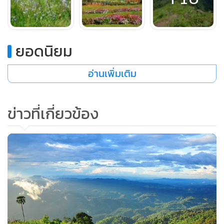
ด้านหน้า สวนพฤกษศาสตร์บ้านร่มเกล้า พิษณุโลก ในพระ
ราชดำริ (ภาพ : สวนพฤกษ์ บ้านร่มเกล้า)
ยอดนิยม
สวนพฤกษ์ บ้านร่มเกล้า ตั้งอยู่ในเขต ต.บ่อภาค อ.ชาติตระการ
อ่านเพิ่มเติม
จ.พิษณุโลก ห่างจาก อช.ภูสอยดาวประมาณ 20 กม.(แต่อยู่
คนละจังหวัดกัน) สวนแห่งนี้ดำเนินงานตามพระราชประสงค์ของ
ข่าวที่เกี่ยวข้อง
สมเด็จพระนางเจ้าสิริกิติ์ พระบรมราชินีนาถ
ภายในสวนมีบรรยากาศร่มรื่น มีการจัดภูมิทัศน์อย่างสวยงาม มี
โรงเรือนจัดแสดงพันธุ์ไม้ กล้วยไม้ต่างๆให้เที่ยวชม โดยเฉพาะ
กล้วยไม้หายากที่นี่มีมากกว่า 300 ชนิด รวมถึงพันธุ์ไม้เด่น อย่าง
พันธุ์ไม้วงศ์จำปีจำปา กระดังงา กุหลาบพันปี และที่เป็นไฮไลต์คือ
“
สร้อยสยาม
” พันธุ์ไม้ที่ค้นพบชนิดใหม่ของโลก เป็นไม้ตระกูล
ชงโคหรือเสี้ยวของไทย มีดอกเป็นช่อสีชมพูสวยงาม