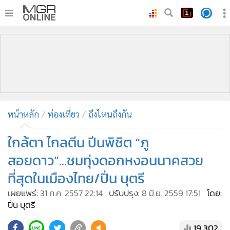
•
หน้าหลัก
•
ทันเหตุการณ์
•
ภาคใต้
•
ภูมิภาค
•
Online Section
หน้าหลัก
ท่องเที่ยว
ถึงไหนถึงกัน
•
บันเทิง
•
ผู้จัดการรายวัน
ใกล้ตา ไกลตีน ปีนพิชิต “ภู
•
คอลัมนิสต์
สอยดาว”...ชมทุ่งดอกหงอนนาคสวย
•
ละคร
ที่สุดในเมืองไทย/ปิ่น บุตรี
•
CbizReview
เผยแพร่:
31 ก.ค. 2557 22:14
ปรับปรุง:
8 มิ.ย. 2559 17:51
โดย:
•
Cyber BIZ
ปิ่น บุตรี
•
ผู้จัดกวน
19,302