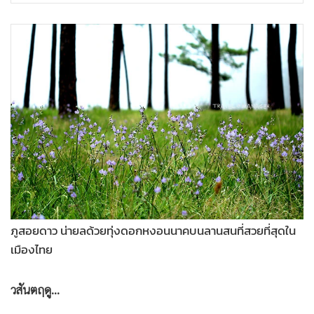
•
เกม
•
วิทยาศาสตร์
•
SMEs
•
หุ้น
•
อินโดจีน
•
กองทุนรวม
•
Celeb Online
•
Factcheck
•
ญี่ปุ่น
•
News1
•
Gotomanager
ภูสอยดาว น่ายลด้วยทุ่งดอกหงอนนาคบนลานสนที่สวยที่สุดใน
เมืองไทย
วสันตฤดู...