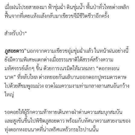
เมื่อฝนโปรยสายลงมา ฟ้าชุ่มฉ่ำ ดินชุ่มน้ำ พื้นป่าทั่วไทยต่างพลิก
ฟื้นจากที่เคยแห้งแล้งกลับมาเขียวขจีมีชีวิตชีวาอีกครั้ง
สำหรับป่า“
ภูสอยดาว
”นอกจากความเขียวชอุ่มชุ่มฉ่ำแล้ว ในหน้าฝนอย่างนี้
ยังมีความพิเศษแตกต่างเมื่อธรรมชาติได้สรรค์สร้างความ
มหัศจรรย์เล็กๆ ขึ้น ด้วยการเนรมิตให้มวลมหา “ดอกหงอน
นาค” ที่หลับใหล ต่างทยอยกันผลิบานออกดอกปูพรมดารดาษ
ไปด้วยสีชมพูอมม่วง อวดโฉมความงามท่ามกลางลานสนอันกว้าง
ใหญ่
รอคอยให้ผู้รักความท้าทายเดินทางฝ่าด่านความสมบุกสมบัน
และสูงชันขึ้นไปพิชิตภูสอยดาว พร้อมกับทัศนาความสวยงามของ
ทุ่งดอกหงอนนาคที่น่าเพริศแพร้วกระไรปานนั้น