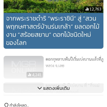
12,763
จากพระราชดำริ “พระราชินี” สู่ “สวน
พฤกษศาสตร์บ้านร่มเกล้า” ยลดอกไม้
งาม “สร้อยสยาม” ดอกไม้ชนิดใหม่
ของโลก
ดอกกุหลาบพันปีเริ่มเบ่งบานแล้วที่ภู
หลวง จ.เลย
4,241
ยลกุหลาบพันปีเบ่งบาน ที่ “กิ่วแม่
แสดงเพิ่มเติม
ปาน” ดอยอินทนนท์
13,486
ข่าวในหมวดล่าสุด