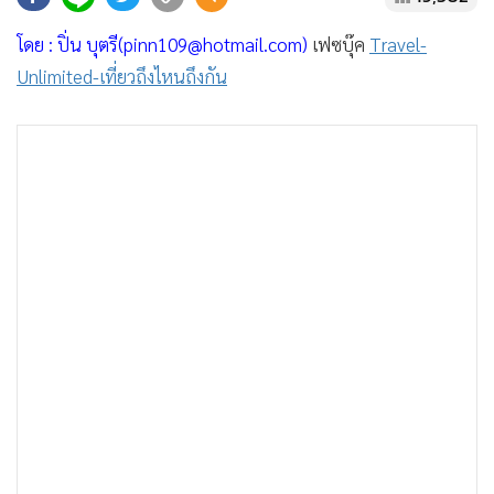
•
Good health & Well-being
•
Green Innovation & SD
โดย : ปิ่น บุตรี(pinn109@hotmail.com)
เฟซบุ๊ค
Travel-
•
Management & HR
Unlimited-เที่ยวถึงไหนถึงกัน
•
MGR Live
•
Infographic
•
การเมือง
•
ท่องเที่ยว
•
กีฬา
•
ต่างประเทศ
•
Special Scoop
•
เศรษฐกิจ-ธุรกิจ
•
จีน
•
ชุมชน-คุณภาพชีวิต
•
อาชญากรรม
•
Motoring