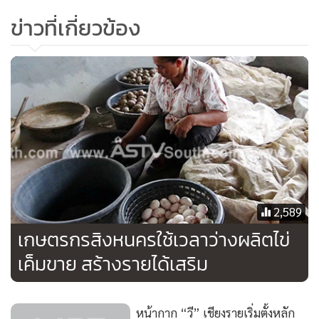
ข่าวที่เกี่ยวข้อง
เมนู ไข่กระทะ กินคู่กับขนมปังญวน พร้อมชาหรือกาแฟ
และเมื่อชาวเวียดนามส่วนหนึ่งได้อพยพย้ายถิ่นข้ามพรมแดน
ข้ามแม่น้ำโขงมายังประเทศไทยเข้ามาอาศัยในแถบภาคอีสาน
ของประเทศไทย ก็ได้นำวัฒนธรรมการกินของชาวฝรั่งเศสใน
เวียดนามและลาวมาด้วย และได้ประยุกต์มาเป็นอาหารจานเด่น
2,589
อย่างเมนู
“ไข่กระทะ”
ขึ้นมา แล้วคนไทยเราก็นำมาประยุกต์
เกษตรกรสิงหนครใช้เวลาว่างผลิตไข่
ดัดแปลงให้เป็นอาหารตามสไตล์ของคนไทยอีกที ทำให้เมนูไข่
กระทะในบ้านเรามีความหลากหลายทั้งด้วยหน้าตาและรสชาติที่
เค็มขาย สร้างรายได้เสริม
เลือกปรุงกันตามใจชอบ
หน้ากาก “วี” เชียงรายเริ่มตั้งหลัก
แต่เมนู
“ไข่กระทะ”
มีเอกลักษณ์อยู่ตรงที่อาหารจานนี้จะต้องใช้