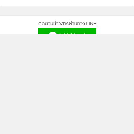
ติดตามข่าวสารผ่านทาง LINE
MGR Online Application
ติดตาม MGR Online
นโยบายความเป็นส่วนตัว
นโยบายการใช้คุกกี้