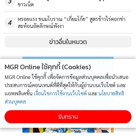
3
ชาวเน็ต
ลิ้มลองกันตามใจชอบกันได้เลย
หรอยแรง ขนมโบราณ “เกี่ยมโก้ย” สูตรข้าวไร่ดอกข่า
4
สะท้อนอัตลักษณ์พังงา
สามารถส่งข้อมูลข่าวสารด้านการท่องเที่ยว-อาหารมาได้ที่ กอง
บก.ข่าวท่องเที่ยว แฟกซ์ 0-2629-4467 อีเมล์
ข่าวอื่นในหมวด
travel_astvmgr@hotmail.com
MGR Online ใช้คุกกี้ (Cookies)
MGR Online ใช้คุกกี้ เพื่อจัดการข้อมูลส่วนบุคคลเพื่อนำเสนอ
ประสบการณ์คอนเทนต์ที่ดีที่สุดให้กับผู้อ่านบนเว็บไซต์ และ
แอพพลิเคชั่น
เงื่อนไขการใช้งานเว็บไซต์
และ
นโยบายสิทธิ
ส่วนบุคคล
รับทราบ