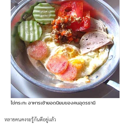
•
Good health & Well-being
•
Green Innovation & SD
•
Management & HR
•
MGR Live
•
Infographic
•
การเมือง
•
ท่องเที่ยว
•
กีฬา
•
ต่างประเทศ
•
Special Scoop
•
เศรษฐกิจ-ธุรกิจ
•
จีน
ไข่กระทะ อาหารเช้ายอดนิยมของคนอุดรธานี
•
ชุมชน-คุณภาพชีวิต
•
อาชญากรรม
หลายคนคงจะรู้กันดีอยู่แล้ว
•
Motoring