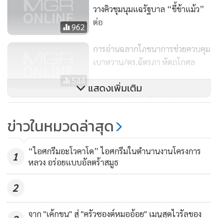
วางคิวชุมนุมแฉรัฐบาล “ขี้ข้าแม้ว”
กระทะแบนเล็กๆ มีหูสองข้างเป็นภาชนะ และการทำไข่กระทะก็
ต่อ
962
คือการทอดไข่ดาวลงในกระทะ แล้วก็โรยหน้าด้วยหมูยอ กุนเชียง
หมูสับ หรือจะใส่เครื่องเคราอย่างอื่นอีกมากมายตามแต่จะเลือก
การอ่านฉลากโภชนาการช่วยควบคุม
ใส่กัน
เบาหวาน/ดร.ฉัตรภา หัตถโกศล
544
การกินเมนู
“ไข่กระทะ”
ให้อร่อยนั้น ต้องเสิร์ฟไข่กระทะมาแบ
แสดงเพิ่มเติม
บร้อนๆ เหยาะพริกไทยและซอสปรุงรสลงไปเล็กน้อยตามใจชอบ
รายงานพิเศษ “เบื้องหลังไข่แพง”
และกินคู่กับขนมปังฝรั่งเศสกรอบนอกนุ่มใน หรือขนมปังญวน
ตอนที่ 2 เปิดราคาประกันไข่ปีหน้า
ข่าวในหมวดล่าสุด
แล้วก็มีเครื่องดื่มอย่างกาแฟ ชา โอวัลตินร้อนๆ หรือจะกินกับ
ไม่นานได้เห็นฟองละ10บ.
974
น้ำส้มคั้นสักแก้วแล้วแต่ชอบ ขอบอกว่าอิ่มอร่อยเป็นที่สุด
“ไอศกรีมอะโวคาโด” ไอศกรีมในตำนานงานโครงการ
1
หลวง อร่อยแบบอัลตร้าสมูธ
ถ้าหากว่าใครมีโอกาสมาเยือนจ.อุดรธานี อยากแนะนำให้มาลิ้ม
ลองไข่กระทะกันให้ได้ ซึ่งที่เมืองอุดรฯ มีร้านอาหารที่ขายเมนูไข่
2
กระทะให้ชิมกันอยู่หลายร้าน อาทิ ร้านเอมโอช, ร้านคิงส์โอชา,
ร้านราชาไข่กระทะ, ร้านเนสกาแฟ , ร้านยิ่งอุดม เรียกว่าไปเลือก
จาก "เค้กขน" สู่ "ครัวซองต์หมออ้อย" เมนูสุดไวรัลของ