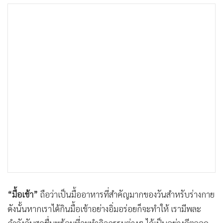
•
เกม
•
วิทยาศาสตร์
•
SMEs
•
หุ้น
•
อินโดจีน
•
กองทุนรวม
•
Celeb Online
•
Factcheck
•
ญี่ปุ่น
•
News1
•
Gotomanager
“มื้อเช้า”
ถือว่าเป็นมื้ออาหารที่สำคัญมากของวันสำหรับร่างกาย
ดังนั้นหากเราได้กินมื้อเช้าอย่างอิ่มอร่อยก็จะทำให้ เรามีพละ