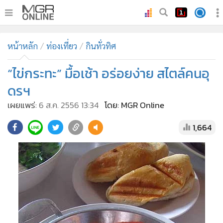
•
หน้าหลัก
หน้าหลัก
ท่องเที่ยว
กินทั่วทิศ
•
ทันเหตุการณ์
•
“ไข่กระทะ” มื้อเช้า อร่อยง่าย สไตล์คนอุ
ภาคใต้
•
ภูมิภาค
ดรฯ
•
Online Section
เผยแพร่:
6 ส.ค. 2556 13:34
โดย: MGR Online
•
บันเทิง
1,664
•
ผู้จัดการรายวัน
•
คอลัมนิสต์
•
ละคร
•
CbizReview
•
Cyber BIZ
•
ผู้จัดกวน