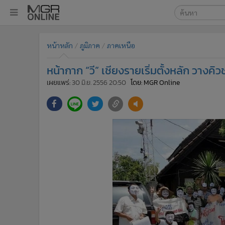
เลือกเครื่องมือท
•
หน้าหลัก
หน้าหลัก
ภูมิภาค
ภาคเหนือ
ค้นหา
•
ทันเหตุการณ์
Google
•
ภาคใต้
หน้ากาก “วี” เชียงรายเริ่มตั้งหลัก วางคิว
•
ภูมิภาค
MGR Onl
เผยแพร่:
30 มิ.ย. 2556 20:50
โดย: MGR Online
•
Online Section
ค้นหาขั
•
บันเทิง
•
ผู้จัดการรายวัน
•
คอลัมนิสต์
•
ละคร
•
CbizReview
•
Cyber BIZ
•
ผู้จัดกวน
•
Good health & Well-being
•
Green Innovation & SD