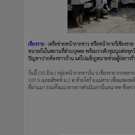
•
Management & HR
•
MGR Live
•
Infographic
•
การเมือง
•
ท่องเที่ยว
•
กีฬา
เชียงราย
- เครือข่ายหน้ากากขาว หรือหน้ากากวีเชียงราย 
•
ต่างประเทศ
หมายกันในสถานที่ส่วนบุคคล พร้อมวางคิวชุมนุมต่อทุกวั
ปัญหาปากท้องชาวบ้าน แต่ไปแก้กฎหมายช่วยผู้ก่อการร้
•
Special Scoop
•
เศรษฐกิจ-ธุรกิจ
วันนี้ (30 มิ.ย.) กลุ่มหน้ากากขาวใน จ.เชียงราย จากหล
•
จีน
107.5 เมกะเฮิรตซ์ ม.2 ต.ห้วยไคร้ อ.แม่สาย เพื่อแสดง
•
ชุมชน-คุณภาพชีวิต
ที่ผ่านมา รวมทั้งแนวทางการดำเนินการในอนาคต ซึ่งคราวน
•
อาชญากรรม
•
Motoring
•
เกม
•
วิทยาศาสตร์
•
SMEs
•
หุ้น