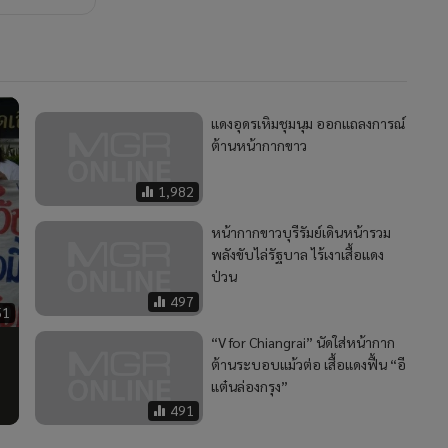
แดงอุดรเหิมชุมนุม ออกแถลงการณ์
ต้านหน้ากากขาว
1,982
หน้ากากขาวบุรีรัมย์เดินหน้ารวม
พลังขับไล่รัฐบาล ไร้เงาเสื้อแดง
ป่วน
497
51
“V for Chiangrai” นัดใส่หน้ากาก
ต้านระบอบแม้วต่อ เสื้อแดงฟื้น “อี
แต๋นล่องกรุง”
491