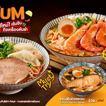
เคลื่อนไหวมาก่อนหน้านี้ การดูแลเฟซบุ๊กวี ฟอร์ ไทยแลนด์ รวมถึง
ตัวแสดงกิจกรรมใส่หน้ากากขาว และถือป้ายแสดงความเห็นที่ลาน
แต่ไม่สามารถทำได้อย่างเต็มที่ เพราะครั้งแรกเมื่อวันที่ 2 มิ.ย.56
ปชุมนุมในบริเวณเดียวกันพร้อมปราศรัยโจมตีอย่างหนัก ครั้งที่ 2
สบปัญหาคล้ายคลึงกัน
ารจากสื่อต่างๆ เป็นหลัก รวมถึงเฟซบุ๊ก วี ฟอร์ ไทยแลนด์ เพื่อนำ
อย่างต่อเนื่อง ส่วนการเคลื่อนไหวในอนาคตโดยเฉพาะการสวมใส่
ต่วันอาทิตย์ที่ 7 ก.ค.56 ก็จะเน้นการนัดชุมนุมในสถานที่ส่วนตัว
เสื้อแดง