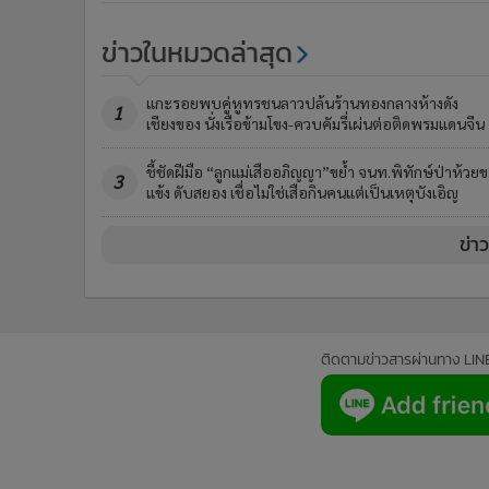
ข่าวในหมวดล่าสุด
แกะรอยพบคู่หูทรชนลาวปล้นร้านทองกลางห้างดัง
1
เชียงของ นั่งเรือข้ามโขง-ควบคัมรี่เผ่นต่อติดพรมแดนจีน
ชี้ชัดฝีมือ “ลูกแม่เสืออภิญญา”ขย้ำ จนท.พิทักษ์ป่าห้วย
3
แข้ง ดับสยอง เชื่อไม่ใช่เสือกินคนแต่เป็นเหตุบังเอิญ
ข่า
ติดตามข่าวสารผ่านทาง LIN