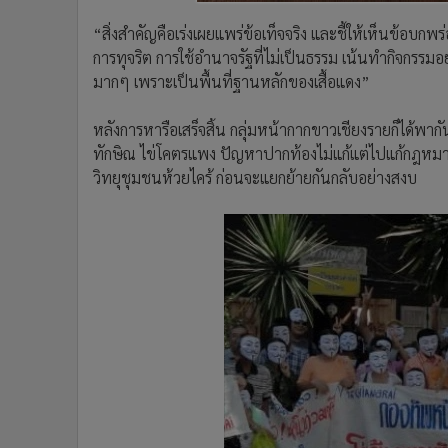
“สิ่งสำคัญคือเร่งเผยแพร่ข้อเท็จจริง และชี้ให้เห็นข้อ
การทุจริต การใช้อำนาจรัฐที่ไม่เป็นธรรม เน้นทำกิจกรรมอย
มากๆ เพราะเป็นพื้นที่ฐานหลักของเสื้อแดง”
หลังการหารือเสร็จสิ้น กลุ่มหน้ากากขาวเชียงรายก็ได้พาก
ทักษิณ ไข่โคตรแพง ปัญหาปากท้องไม่แก้แต่ไปแก้กฎหมายช่
วิทยุชุมชนห้วยไคร้ ก่อนจะแยกย้ายกันกลับอย่างสงบ