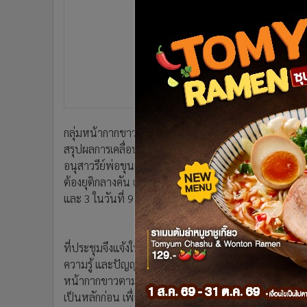
•
อินโดจีน
•
กองทุนรวม
•
Celeb Online
•
Factcheck
•
ญี่ปุ่น
•
News1
•
Gotomanager
กลุ่มหน้ากากขาวได้มีการแนะนำตัวบุคคลต่างๆ ที่ร่วมกัน
สรุปผลการเคลื่อนไหวที่ผ่านมา ซึ่งได้พยายามจะไปรวม
อนุสาวรีย์พ่อขุนเม็งราย ห้าแยกพ่อขุน อ.เมือง จ.เชียงราย 
ต้องยุติกลางคัน เนื่องจากกลุ่มคนเสื้อแดงได้ระดมคนเข้าไ
และ 3 ในวันที่ 9 มิ.ย.และ 16 มิ.ย. ตามลำดับ แต่ก็ประ
ที่ประชุมจึงแจ้งให้กลุ่มหน้ากากขาวได้ติดตามข้อมูลข่าวส
ความรู้ และปัญญาที่ได้รับไปเผยแพร่ต่อประชาชนทั่วไป
หน้ากากขาวตามสถานที่ต่างๆ ทุกวันอาทิตย์ หรือเริ่มตั้งแ
เป็นหลักก่อน เพื่อไม่ให้เกิดปัญหากระทบกระทั่งกับกลุ่มคน