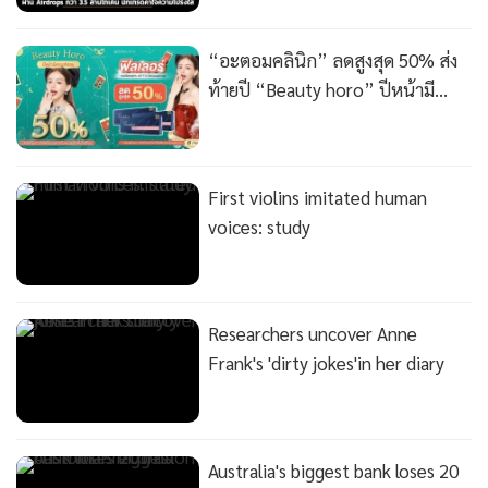
•
เกม
•
วิทยาศาสตร์
“อะตอมคลินิก” ลดสูงสุด 50% ส่ง
•
SMEs
ท้ายปี “Beauty horo” ปีหน้ามี
เกณฑ์สวย
•
หุ้น
•
อินโดจีน
•
กองทุนรวม
First violins imitated human
•
Celeb Online
voices: study
•
Factcheck
•
ญี่ปุ่น
•
News1
Researchers uncover Anne
•
Gotomanager
Frank's 'dirty jokes'in her diary
Australia's biggest bank loses 20