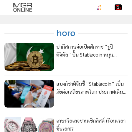
•
หน้าหลัก
horo
•
ทันเหตุการณ์
•
ภาคใต้
ปากีสถานจ่อเปิดศักราช “รูปี
•
ภูมิภาค
ดิจิทัล” ปั้น Stablecoin หนุน
•
Online Section
เศรษฐกิจ ดันประเทศสู่ตลาดคริปโต
•
บันเทิง
25,000 ล้านดอลลาร์
•
ผู้จัดการรายวัน
แบงก์ชาติจีนชี้ “Stablecoin” เป็น
•
คอลัมนิสต์
ภัยต่อเสถียรภาพโลก ประกาศเดิน
•
ละคร
หน้าปราบเข้มคริปโต
•
CbizReview
•
Cyber BIZ
เกษรวิลเลจชวนเช็กลิสต์ เรือนเวลา
•
ผู้จัดกวน
ชิ้นเอก!?