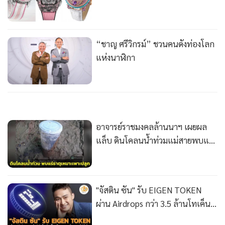
•
Good health & Well-being
•
Green Innovation & SD
•
Management & HR
“ชาญ ศรีวิกรม์” ชวนคนดังท่องโลก
•
MGR Live
แห่งนาฬิกา
•
Infographic
•
การเมือง
•
ท่องเที่ยว
•
กีฬา
•
ต่างประเทศ
อาจารย์ราชมงคลล้านนาฯ เผยผล
•
Special Scoop
แล็บ ดินโคลนน้ำท่วมแม่สายพบแร่
ธาตุเพียบเหมาะต่อการเพาะปลูก
•
เศรษฐกิจ-ธุรกิจ
•
จีน
•
ชุมชน-คุณภาพชีวิต
"จัสติน ซัน" รับ EIGEN TOKEN
•
อาชญากรรม
ผ่าน Airdrops กว่า 3.5 ล้านโทเค็น
นักเทรดคาใจความโปร่งใส
•
Motoring