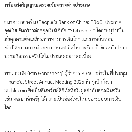
พร้อมส่งสัญญาณตรวจเข้มตลาดต่างประเทศ
•
เกม
•
วิทยาศาสตร์
ธนาคารกลางจีน (People’s Bank of China: PBoC) ประกาศ
•
SMEs
จุดยืนแข็งกร้าวต่อสกุลเงินดิจิทัล “Stablecoin” โดยระบุว่าเป็น
•
หุ้น
ภัยคุกคามต่อเสถียรภาพทางการเงินโลก และอาจบั่นทอน
•
อินโดจีน
อธิปไตยทางการเงินของประเทศเกิดใหม่ พร้อมย้ำเดินหน้าปราบ
•
กองทุนรวม
ปรามกิจกรรมคริปโตในประเทศอย่างต่อเนื่อง
•
Celeb Online
•
Factcheck
พาน กงเซิง (Pan Gongsheng) ผู้ว่าการ PBoC กล่าวในที่ประชุม
•
ญี่ปุ่น
Financial Street Annual Meeting 2025 ที่กรุงปักกิ่งว่า
•
News1
Stablecoin ซึ่งเป็นสินทรัพย์ดิจิทัลที่ตรึงมูลค่ากับสกุลเงินจริง
•
Gotomanager
เช่น ดอลลาร์สหรัฐ ได้กลายเป็นช่องโหว่ใหม่ของระบบการเงิน
โลก