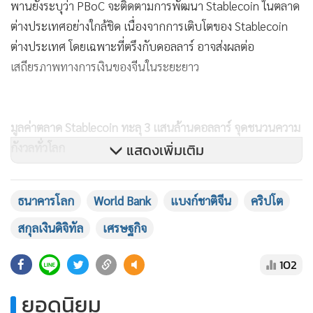
พานยังระบุว่า PBoC จะติดตามการพัฒนา Stablecoin ในตลาด
ต่างประเทศอย่างใกล้ชิด เนื่องจากการเติบโตของ Stablecoin
ต่างประเทศ โดยเฉพาะที่ตรึงกับดอลลาร์ อาจส่งผลต่อ
เสถียรภาพทางการเงินของจีนในระยะยาว
มูลค่าตลาด Stablecoin ทะลุ 3 แสนล้านดอลลาร์ จุดชนวนความ
กังวลทั่วโลก
แสดงเพิ่มเติม
ข้อมูลจาก DefiLlama ระบุว่า มูลค่ารวมของตลาด Stablecoin
ธนาคารโลก
World Bank
แบงก์ชาติจีน
คริปโต
ปัจจุบันอยู่ที่ประมาณ 308 พันล้านดอลลาร์สหรัฐ โดยสอง
สกุลเงินดิจิทัล
เศรษฐกิจ
เหรียญหลักอย่าง Tether (USDT) และ USD Coin (USDC) ครอง
ส่วนแบ่งตลาดรวมกว่า 87% ขณะที่รายงานของ Andreessen
102
Horowitz ระบุว่า เหรียญ Stablecoin ทั้งสองได้ดำเนินธุรกรรม
รวมกว่า 27 ล้านล้านดอลลาร์ ในปีที่ผ่านมา
ยอดนิยม