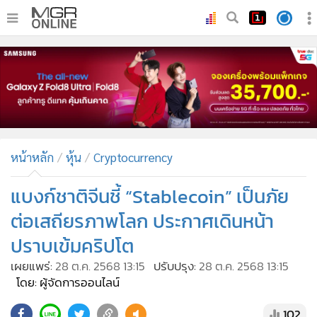
•
หน้าหลัก
•
ทันเหตุการณ์
•
ภาคใต้
•
ภูมิภาค
•
Online Section
หน้าหลัก
หุ้น
Cryptocurrency
•
บันเทิง
•
ผู้จัดการรายวัน
แบงก์ชาติจีนชี้ “Stablecoin” เป็นภัย
•
คอลัมนิสต์
ต่อเสถียรภาพโลก ประกาศเดินหน้า
•
ละคร
ปราบเข้มคริปโต
•
CbizReview
เผยแพร่:
28 ต.ค. 2568 13:15
ปรับปรุง:
28 ต.ค. 2568 13:15
•
Cyber BIZ
โดย: ผู้จัดการออนไลน์
•
ผู้จัดกวน
102