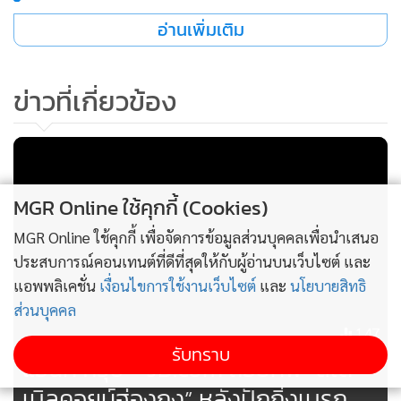
มูลค่าธุรกรรม Stablecoin ตลอด 12 เดือนล่าสุดแตะระดับ 46
อ่านเพิ่มเติม
ล้านล้านดอลลาร์ ใกล้เคียงกับระบบโอนเงิน ACH ของสหรัฐฯ ซึ่ง
เป็นโครงข่ายหลักของธนาคารพาณิชย์ ขณะที่แม้ปรับลด
ข่าวที่เกี่ยวข้อง
ธุรกรรมที่ไม่แท้จริงออกแล้ว มูลค่าธุรกรรมจริงยังอยู่ที่กว่า 9 ล้าน
ล้านดอลลาร์ หรือกว่าครึ่งของปริมาณธุรกรรม Visa ทั่วโลก
การเติบโตอย่างรวดเร็วนี้ ทำให้หน่วยงานกำกับดูแลทั่วโลก รวม
MGR Online ใช้คุกกี้ (Cookies)
ถึงกองทุนการเงินระหว่างประเทศ (IMF) และธนาคารโลก
(World Bank) แสดงความกังวล โดยรัฐมนตรีการคลังและผู้ว่าการ
MGR Online ใช้คุกกี้ เพื่อจัดการข้อมูลส่วนบุคคลเพื่อนำเสนอ
ธนาคารกลางหลายประเทศเตือนว่า Stablecoin อาจสร้างความ
ประสบการณ์คอนเทนต์ที่ดีที่สุดให้กับผู้อ่านบนเว็บไซต์ และ
เสี่ยงเชิงระบบต่อเสถียรภาพการเงินโลก
แอพพลิเคชั่น
เงื่อนไขการใช้งานเว็บไซต์
และ
นโยบายสิทธิ
ส่วนบุคคล
147
นักเศรษฐศาสตร์จีนเตือน Stablecoin ดอลลาร์อาจบั่นทอนการ
รับทราบ
ใช้เงินหยวนในตลาดโลก
แอนท์ กรุ๊ป - JD.com ถอยทัพ “สเต
เบิลคอยน์ฮ่องกง” หลังปักกิ่งเบรก