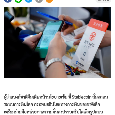
•
Good health & Well-being
•
Green Innovation & SD
•
Management & HR
•
MGR Live
•
Infographic
•
การเมือง
•
ท่องเที่ยว
•
กีฬา
•
ต่างประเทศ
•
Special Scoop
•
เศรษฐกิจ-ธุรกิจ
•
จีน
•
ชุมชน-คุณภาพชีวิต
ผู้ว่าแบงก์ชาติจีนเดินหน้านโยบายเข้ม ชี้ Stablecoin สั่นคลอน
•
อาชญากรรม
ระบบการเงินโลก กระทบอธิปไตยทางการเงินของชาติเล็ก
•
Motoring
เตรียมร่วมมือหน่วยงานความมั่นคงปราบคริปโตเต็มรูปแบบ