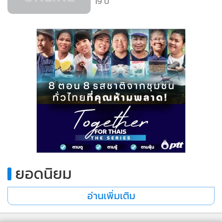
•
Good health & Well-being
19 ปี
•
Green Innovation & SD
•
Management & HR
•
MGR Live
•
Infographic
•
การเมือง
•
ท่องเที่ยว
•
กีฬา
•
ต่างประเทศ
•
Special Scoop
•
เศรษฐกิจ-ธุรกิจ
ยอดนิยม
•
จีน
•
ชุมชน-คุณภาพชีวิต
อ่านเพิ่มเติม
•
อาชญากรรม
•
Motoring