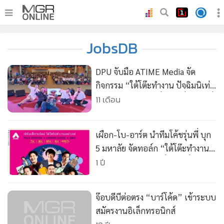
•
หน้าหลัก
JobsDB
•
ทันเหตุการณ์
•
ภาคใต้
DPU จับมือ ATIME Media จัด
•
ภูมิภาค
กิจกรรม “ใต้โต๊ะทำงาน ปัจฉิมนิเท่
Season 3: ถามคนที่ชอบ เรื่องงานที่
11 เดือน
•
Online Section
ใช่” เปิดเวทีแชร์ประสบการณ์จริง
•
บันเทิง
จุดประกายนักศึกษาค้นหาศักยภาพ
•
ผู้จัดการรายวัน
เผือก-โบ-อาร์ต นำทีมโค้ชรุ่นพี่ บุก
สู่โลกการทำงาน
•
คอลัมนิสต์
5 มหาลัย จัดทอล์ก “ใต้โต๊ะทำงาน
ปัจฉิมนิเท่” ถามคนที่ชอบ เรื่องงาน
1 ปี
•
ละคร
ที่ใช่
•
CbizReview
•
Cyber BIZ
จ๊อบดีบีต่อตรง “บาร์โค้ด” เข้าระบบ
•
ผู้จัดกวน
สมัครงานอิเล็กทรอนิกส์