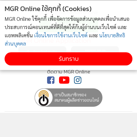
•
เกม
MGR Online ใช้คุกกี้ (Cookies)
ติดตามข่าวสารผ่านทาง LINE
•
วิทยาศาสตร์
MGR Online ใช้คุกกี้ เพื่อจัดการข้อมูลส่วนบุคคลเพื่อนำเสนอ
•
SMEs
ประสบการณ์คอนเทนต์ที่ดีที่สุดให้กับผู้อ่านบนเว็บไซต์ และ
•
หุ้น
แอพพลิเคชั่น
เงื่อนไขการใช้งานเว็บไซต์
และ
นโยบายสิทธิ
MGR Online Application
•
อินโดจีน
ส่วนบุคคล
•
กองทุนรวม
รับทราบ
•
Celeb Online
ติดตาม MGR Online
•
Factcheck
•
ญี่ปุ่น
•
News1
•
Gotomanager
นโยบายความเป็นส่วนตัว
นโยบายการใช้คุกกี้
ข้อกำหนดและเงื่อนไขการใช้บริการ
นโยบายการใช้ข้อมูล Facebook
เกี่ยวกับเรา
ติดต่อเรา