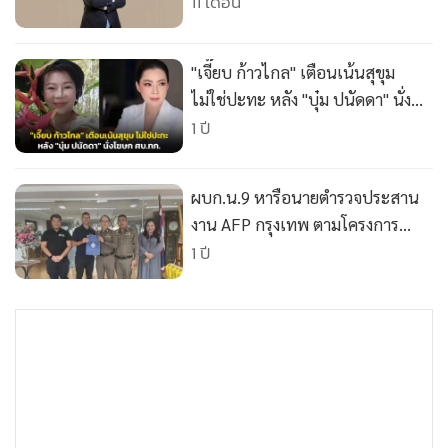
•
Good health & Well-being
เคาะปันผล 1 บาทต่อหุ้น
11 เดือน
•
Green Innovation & SD
•
Management & HR
"เจี๊ยบ ก้าวไกล" เตือนเน้นสุขุม
•
MGR Live
ไม่ใช่ปะทะ หลัง "บุ๋ม ปนัดดา" นั่ง
•
Infographic
โฆษก ศบ.ทก. ประสานชายแดน
1 ปี
ไทย-กัมพูชา
•
การเมือง
•
ท่องเที่ยว
ผบก.น.9 หารือนายตำรวจประสาน
•
กีฬา
งาน AFP กรุงเทพ ตามโครงการ
•
ต่างประเทศ
ศึกษาดูงานพัฒนาระบบของสถานี
1 ปี
ตำรวจ
•
Special Scoop
•
เศรษฐกิจ-ธุรกิจ
•
จีน
•
ชุมชน-คุณภาพชีวิต
•
อาชญากรรม
•
Motoring