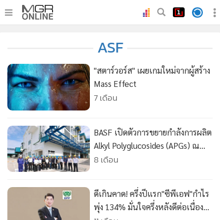
•
หน้าหลัก
ASF
•
ทันเหตุการณ์
•
ภาคใต้
"สตาร์วอร์ส" เผยเกมใหม่จากผู้สร้าง
•
ภูมิภาค
Mass Effect
7 เดือน
•
Online Section
•
บันเทิง
•
ผู้จัดการรายวัน
BASF เปิดตัวการขยายกำลังการผลิต
•
คอลัมนิสต์
Alkyl Polyglucosides (APGs) ณ
โรงงานบางปะกง ประเทศไทย
8 เดือน
•
ละคร
•
CbizReview
•
Cyber BIZ
ดีเกินคาด! ครึ่งปีแรก"ซีพีเอฟ"กำไร
•
ผู้จัดกวน
พุ่ง 134% มั่นใจครึ่งหลังดีต่อเนื่อง