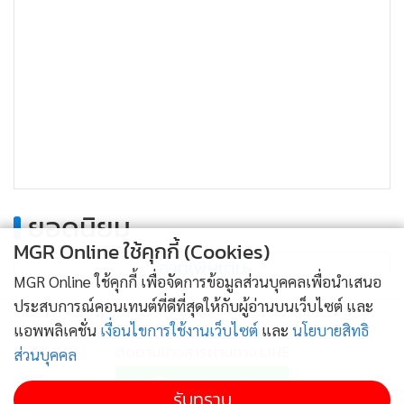
•
เกม
•
วิทยาศาสตร์
•
SMEs
•
หุ้น
•
อินโดจีน
•
กองทุนรวม
•
Celeb Online
•
Factcheck
ยอดนิยม
•
ญี่ปุ่น
MGR Online ใช้คุกกี้ (Cookies)
อ่านเพิ่มเติม
•
News1
MGR Online ใช้คุกกี้ เพื่อจัดการข้อมูลส่วนบุคคลเพื่อนำเสนอ
•
Gotomanager
ประสบการณ์คอนเทนต์ที่ดีที่สุดให้กับผู้อ่านบนเว็บไซต์ และ
แอพพลิเคชั่น
เงื่อนไขการใช้งานเว็บไซต์
และ
นโยบายสิทธิ
ติดตามข่าวสารผ่านทาง LINE
ส่วนบุคคล
รับทราบ