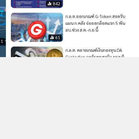
842
ก.ล.ต.ออกเกณฑ์ G-Token สอดรับ
แผน ก.คลัง จ่อออกล็อตแรก 5 พัน
ลบ.ช่วง ส.ค.-ก.ย.นี้
61
31
ก.ล.ต. คลายเกณฑ์เงินกองทุน DA
Custodian ลดต้นทุนธุรกิจ หนุนอี
t
โคซิสเต็มโทเคนดิจิทัลไทย
แข็งแกร่ง
41
MGR Online Application
E