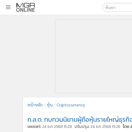
เลือกเครื่องมือท
•
หน้าหลัก
ค้นหา
•
ทันเหตุการณ์
Google
•
ภาคใต้
•
ภูมิภาค
MGR Onl
•
Online Section
ค้นหาขั
•
บันเทิง
•
ผู้จัดการรายวัน
•
คอลัมนิสต์
•
ละคร
•
CbizReview
•
Cyber BIZ
หน้าหลัก
หุ้น
Cryptocurrency
•
ผู้จัดกวน
ก.ล.ต. ทบทวนนิยามผู้ถือหุ้นรายใหญ่ธุรก
•
Good health & Well-being
•
Green Innovation & SD
เผยแพร่:
24 ธ.ค. 2568 15:28
ปรับปรุง:
24 ธ.ค. 2568 15:28
โดย: 