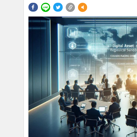
•
Management & HR
•
MGR Live
•
Infographic
•
การเมือง
•
ท่องเที่ยว
•
กีฬา
•
ต่างประเทศ
•
Special Scoop
•
เศรษฐกิจ-ธุรกิจ
•
จีน
•
ชุมชน-คุณภาพชีวิต
•
อาชญากรรม
•
Motoring
•
เกม
•
วิทยาศาสตร์
•
SMEs
•
หุ้น