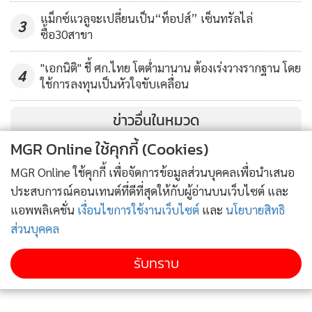
หนี้ไทยเท่ากับ 8.8 แสนล้านบาท คิดเป็นสัดส่วน 5% ของมูลค่า
แม็กซ์แวลูจะเปลี่ยนเป็น“ท็อปส์” เซ็นทรัลไล่
คงค้างตลาดตราสารหนี้ไทย โดยตราสารหนี้ไทยที่ต่างชาติถือ
3
ซื้อ30สาขา
ครองมีอายุคงเหลือเฉลี่ย 7.9 ปี ลดลงจาก 8.7 ปี เมื่อสิ้นปี 2567
"เอกนิติ" ชี้ ศก.ไทย โตต่ำมานาน ต้องเร่งวางรากฐาน โดย
4
ใช้การลงทุนเป็นหัวใจขับเคลื่อน
ในช่วง 9 เดือนแรกของปี 2568 อัตราผลตอบแทนพันธบัตร
รัฐบาลไทย (Bond Yield) ปรับตัวลดลงทั้งเส้นในทิศทางเดียวกับ
ข่าวอื่นในหมวด
การปรับลดอัตราดอกเบี้ยนโยบายของไทยในปี 2568 รวม 3 ครั้ง
MGR Online ใช้คุกกี้ (Cookies)
0.75% มาอยู่ที่ระดับ 1.50% ส่งผลให้ Bond yield ไทยรุ่นอายุ 2
ปี 5 ปี และ10 ปี ปรับตัวลดลง 86-88 bps. จากสิ้นปี 2567 มาอยู่
MGR Online ใช้คุกกี้ เพื่อจัดการข้อมูลส่วนบุคคลเพื่อนำเสนอ
ที่ระดับ 1.16%, 1.22% และ 1.42% ตามลำดับ ณ สิ้นไตรมาส 3
ประสบการณ์คอนเทนต์ที่ดีที่สุดให้กับผู้อ่านบนเว็บไซต์ และ
ปี 2568 และอัตราผลตอบแทนตราสารหนี้ภาคเอกชนปรับตัวลด
แอพพลิเคชั่น
เงื่อนไขการใช้งานเว็บไซต์
และ
นโยบายสิทธิ
ลงในทิศทางเดียวกับอัตราผลตอบแทนพันธบัตรรัฐบาล: ในช่วง 9
ส่วนบุคคล
เดือนแรกของปี 2568 อัตราผลตอบแทนของหุ้นกู้รุ่นอายุ 5 ปี
รับทราบ
ของหุ้นกู้กลุ่ม AAA AA A และ BBB+ ปรับตัวลดลง 72-110 bps.
มาอยู่ที่ระดับ 1.71% 2.17% 2.55% และ 3.92% ตามลำดับ ณ
สิ้นไตรมาส 3 ปี 2568