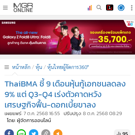
•
หน้าหลัก
•
ทันเหตุการณ์
•
ภาคใต้
•
ภูมิภาค
•
Online Section
หน้าหลัก
หุ้น
หุ้นไทยผู้จัดการ360°
•
บันเทิง
•
ผู้จัดการรายวัน
ThaiBMA ชี้ 9 เดือนหุ้นกู้เอกชนลดลง
•
คอลัมนิสต์
9% แต่ Q3-Q4 เร่งตัวคาดหวัง
•
ละคร
เศรษฐกิจฟื้น-ดอกเบี้ยขาลง
•
CbizReview
เผยแพร่:
7 ต.ค. 2568 16:55
ปรับปรุง:
8 ต.ค. 2568 08:29
•
Cyber BIZ
โดย: ผู้จัดการออนไลน์
•
ผู้จัดกวน
95