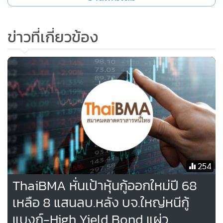
นางสาวอริยา ติรณะประกิจ รองกรรมการผู้จัดการ ThaiBMA
คาดว่าในปี 2568 หุ้นกู้เอกชนน่าจะมีการออกใหม่ราว 8 แสน
ล้านบาทตามที่ได้ปรับประมาณการแล้ว โดยคาดว่าในไตรมาส
ข่าวที่เกี่ยวข้อง
4/68 จะมีการออกหุ้นกู้ทดแทนหุ้นกู้ที่ครบกำหนดในไตรมาส
4/68 ทีมีการครบกำหนด 218,777 ล้านบาท แบ่งเป็นหุ้นกู้ระดับ
Investment Grad 194,397 ล้านบาท อาทิ CRC , LH , CPAXT,
CPF ,PTT, BCP เป็นต้น ส่วน High yield มีมูลค่า 24,381 ล้าน
บาท
ทั้งนี้ในช่วง 1-3 ต.ค. มีมูลค่าหุ้นกู้ออกใหม่ 7.5 หมื่นล้านบาท
และคาดว่าในเดือนต.ค.มูลค่าหุ้นกู้ออกใหม่น่าจะใกล้ 1 แสนล้าน
บาท ขณะที่ในไตรมาส 2/68 มีมูลค่าการออกหุ้นกู้ต่ำมาก มูลค่า
254
195,334 ล้านบาท แต่ก็มีการเร่งตัวในไตรมาส 3 มูลค่าที่ออกใหม่
ThaiBMA หั่นเป้าหุ้นกู้ออกใหม่ปี 68
241,182 ล้านบาท
เหลือ 8 แสนลบ.หลัง บจ.ใหญ่หนีกู้
แบงก์-High Yield Bond แผ่ว
นางสาวอริยา กล่าวว่า บริษัทเลือกจังหวะออกหุ้นกู้ในไตรมาส 4