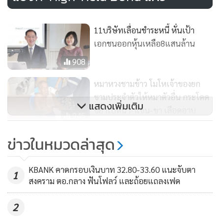
รับ Sentiment บวก จากความคาดหวังเศรษฐกิจหลังมีรัฐบาล
ใหม่ และดอกเบี้ยปรับลดลง
11บริษัทเลื่อนชำระหนี้ หั่นเป้า
เอกชนออกหุ้นเหลือ8แสนล้าน
ทั้งนี้ มูลค่าคงค้างตราสารหนี้เอกชนระยะยาว ณ สิ้นไตรมาส
908
3/68 มีมูลค่า 4.32 ล้านล้านบาท โดยกลุ่มพลังงานมีมูลค่าคงค้าง
หุ้นกู้ระยะยาวสูงที่สุด รองลงมาเป็นกลุ่มไฟแนนซ์
หมาหวงชามข้าว โมโหเจ้าของยก
อสังหาริมทรัพย์ ค้าปลีก และอาหาร ตามลำดับ
ชามประจำตัวให้หมาตัวอื่น กระโดด
แสดงเพิ่มเติม
ขย้ำใบหน้า-แขน-ขา เลือดอาบ
945
*Bond Yield ย่อลงจากดอกเบี้ยขาลง
FETCOเล็งเสนอคลังสานต่อTISA-
ข่าวในหมวดล่าสุด
ส่งเสริมการออม-หนุนตลาดทุนไทย
นายสมจินต์ กล่าวว่า นักลงทุนต่างชาติซื้อสุทธิตราสารหนี้ไทย
29,038 ล้านบาท ในช่วง 3 ไตรมาสแรกของปี 2568 โดยเป็นการ
174
KBANK คาดกรอบเงินบาท 32.80-33.60 แนะจับตา
1
ซื้อสุทธิตราสารหนี้ไทยในไตรมาส 1 และ 2 จำนวน 32,329 ล้าน
สงคราม ตอ.กลาง ฟันโฟลว์ และถ้อยแถลงเฟด
บาท รวมกับการขายสุทธิ 3,291 ล้านบาทในไตรมาส 3 ทำให้ ณ
2
สิ้นไตรมาส 3 ปี 2568 นักลงทุนต่างชาติมีการถือครองตราสาร