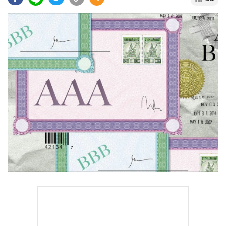
•
Good health & Well-being
•
Green Innovation & SD
•
Management & HR
•
MGR Live
•
Infographic
•
การเมือง
•
ท่องเที่ยว
•
กีฬา
•
ต่างประเทศ
•
Special Scoop
•
เศรษฐกิจ-ธุรกิจ
•
จีน
•
ชุมชน-คุณภาพชีวิต
•
อาชญากรรม
•
Motoring