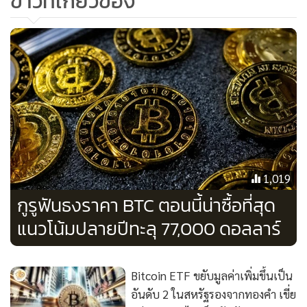
ข่าวที่เกี่ยวข้อง
เม็ดเงินจำนวนมากไหลออกจาก Grayscale Bitcoin Trust ที่ได้
รับอนุมัติให้แปลงเป็นกองทุน Spot Bitcoin ETF ฉุดราคาบิต
คอยน์ร่วงลง 15% จากราคาเมื่อวันที่ 11 ม.ค.
อย่างไรก็ตาม ตอนนี้กระแสการไหลออกเริ่มเบาลง โดยในช่วง 2-
3 สัปดาห์แรกของการเทรดกองทุน ETF ของ Grayscale มีเม็ด
เงินไหลออกเฉลี่ยวันละ 500 ล้านดอลลาร์ แต่นับจากวันที่ 26
ม.ค. ตัวเลขดังกล่าวลดลงสม่ำเสมอ จากข้อมูลของบลูมเบิร์ก เมื่อ
วันศุกร์ที่ผ่านมา (9 ก.พ.) มูลค่าเงินไหลออกรวมอยู่ที่เพียง 51.8
1,019
ล้านดอลลาร์ ต่ำสุดนับจากวันที่ SEC อนุมัติกองทุน
กูรูฟันธงราคา BTC ตอนนี้น่าซื้อที่สุด
แนวโน้มปลายปีทะลุ 77,000 ดอลลาร์
ขณะเดียวกัน เม็ดเงินจำนวนมากหลั่งไหลเข้าสู่กองทุน Spot
Bitcoin ETF อื่นๆ อีก 9 แห่ง เฉพาะสัปดาห์ที่แล้วมีมูลค่ารวม
กันราว 1,200 ล้านดอลลาร์ หรือเกือบครึ่งหนึ่งของทั้งหมด
Bitcoin ETF ขยับมูลค่าเพิ่มขึ้นเป็น
อันดับ 2 ในสหรัฐรองจากทองคำ เขี่ย
มัตเทโอ เกรโค นักวิเคราะห์ของบริษัทเพื่อการลงทุน Fineqia