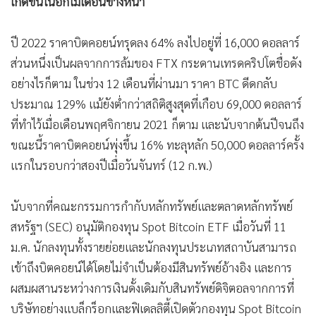
เกิดขึ้นในอีกไม่เดือนข้างหน้า
•
เกม
•
วิทยาศาสตร์
ปี 2022 ราคาบิตคอยน์ทรุดลง 64% ลงไปอยู่ที่ 16,000 ดอลลาร์
•
SMEs
ส่วนหนึ่งเป็นผลจากการล้มของ FTX กระดานเทรดคริปโตชื่อดัง
•
หุ้น
อย่างไรก็ตาม ในช่วง 12 เดือนที่ผ่านมา ราคา BTC ดีดกลับ
•
อินโดจีน
ประมาณ 129% แม้ยังต่ำกว่าสถิติสูงสุดที่เกือบ 69,000 ดอลลาร์
•
กองทุนรวม
ที่ทำไว้เมื่อเดือนพฤศจิกายน 2021 ก็ตาม และนับจากต้นปีจนถึง
•
Celeb Online
ขณะนี้ราคาบิตคอยน์พุ่งขึ้น 16% ทะลุหลัก 50,000 ดอลลาร์ครั้ง
แรกในรอบกว่าสองปีเมื่อวันจันทร์ (12 ก.พ.)
•
Factcheck
•
ญี่ปุ่น
นับจากที่คณะกรรมการกำกับหลักทรัพย์และตลาดหลักทรัพย์
•
News1
สหรัฐฯ (SEC) อนุมัติกองทุน Spot Bitcoin ETF เมื่อวันที่ 11
•
Gotomanager
ม.ค. นักลงทุนทั้งรายย่อยและนักลงทุนประเภทสถาบันสามารถ
เข้าถึงบิตคอยน์ได้โดยไม่จำเป็นต้องมีสินทรัพย์อ้างอิง และการ
ผสมผสานระหว่างการเงินดั้งเดิมกับสินทรัพย์ดิจิตอลจากการที่
บริษัทอย่างแบล็กร็อกและฟิเดลลิตี้เปิดตัวกองทุน Spot Bitcoin