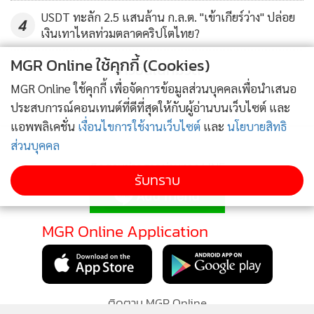
USDT ทะลัก 2.5 แสนล้าน ก.ล.ต. "เข้าเกียร์ว่าง" ปล่อย
4
นอกจากนั้น ปัจจัยสนับสนุนล่าสุดยังรวมถึงการที่ธนาคารกลาง
เงินเทาไหลท่วมตลาดคริปโตไทย?
สหรัฐฯ (เฟด) ส่งสัญญาณว่า จะลดดอกเบี้ยในช่วงฤดูใบไม้ผลิ ซึ่ง
MGR Online ใช้คุกกี้ (Cookies)
ข่าวอื่นในหมวด
มาร์คัส ธีเลน จาก 10x Research ชี้ว่า ช่วงที่ดอกเบี้ยสูง สินทรัพย์
MGR Online ใช้คุกกี้ เพื่อจัดการข้อมูลส่วนบุคคลเพื่อนำเสนอ
เสี่ยงอย่างบิตคอยน์ที่มีสภาพคล่องและความผันผวนสูง มักมี
ประสบการณ์คอนเทนต์ที่ดีที่สุดให้กับผู้อ่านบนเว็บไซต์ และ
แรงดึงดูดน้อยลง
แอพพลิเคชั่น
เงื่อนไขการใช้งานเว็บไซต์
และ
นโยบายสิทธิ
ส่วนบุคคล
เดฟ เนดิก นักอนาคตศาสตร์การเงินของ VettaFi สำทับว่า
ติดตามข่าวสารผ่านทาง LINE
ปรากฏการณ์บิตคอยน์ฮาฟวิ่งที่คาดว่า จะเกิดขึ้นในเดือน
รับทราบ
เมษายนนี้ ทำให้คนมากมายหันมาสนใจ BTC และคาดได้ว่า
ราคาบิตคอยน์จะพุ่งขึ้นต่อไป
MGR Online Application
ติดตาม MGR Online