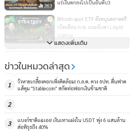
แร่เงินตกลงไปเป็นอันดับ3
363
International ให้สัมภาษณ์กับฟอร์จูนว่า แรงซื้อกองทุน ETF
เป็นปัจจัยหลักที่ดันราคาบิตคอยน์ในขณะนี้
Bitcoin spot ETF ยังหนุนตลาดคริ
ปโตเดือน ก.พ. แนะจับตา Liquid
เจฟฟ์ เคนดริก หัวหน้าฝ่ายวิจัยสินทรัพย์ดิจิตอลของสแตนดาร์ด
staking
156
แสดงเพิ่มเติม
ชาร์เตอร์ด ขานรับว่า ถ้าเงินทุนยังไหลเข้า ETF ในระดับนี้คือ
ประมาณ 1,000 ล้านดอลลาร์ต่อสัปดาห์ ราคาบิตคอยน์จะบวก
ย้อนรอย Gold ETF แล้ว Bitcoin
ETF จะดันมูลค่า Bitcoin ไปได้ไกล
เพิ่มทุกวัน
ข่าวในหมวดล่าสุด
แค่ไหน / ณพวีร์ พุกกะมาน
723
ทางด้านนักวิเคราะห์ของเบิร์นสไตน์ประเมินว่า เม็ดเงินจะค่อยๆ
วัวหายเกลี้ยงคอกเพิ่งคิดล้อม! ก.ล.ต. ควง ธปท. ตื่นฟาด
1
ไหลเข้ากองทุน ETF และมีมูลค่ารวมกันทะลุ 10,000 ล้าน
แส้คุม "Stablecoin" สกัดท่อฟอกเงินข้ามชาติ
ดอลลาร์ในปี 2024 ขณะที่นักวิเคราะห์ของสแตนดาร์ด ชาร์เต
2
อร์ดคาดว่า เฉพาะปีนี้เพียงปีเดียวกองทุน ETF จะดึงดูดเงิน
ลงทุนได้ถึง 50,000-100,000 ล้านดอลลาร์ และนักวิเคราะห์อีก
แบงก์ชาติแฉเอง! เงินเทาแฝงใน USDT พุ่ง 6 แสนล้าน
หลายคนคาดว่า ในช่วง 5 ปีจะมีเงินไหลเข้าสู่ผลิตภัณฑ์นี้ 55,000
3
ส่อพิรุธถึง 40%
ล้านดอลลาร์