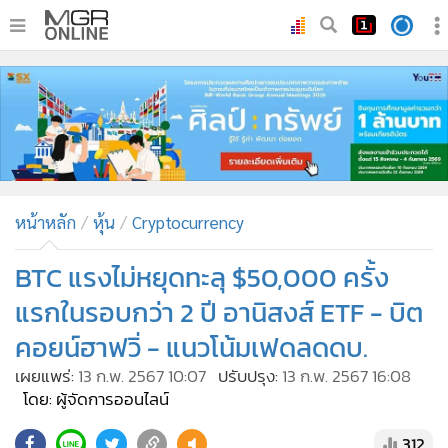
•
หน้าหลัก
•
ทันเหตุการณ์
•
ภาคใต้
•
ภูมิภาค
•
Online Section
หน้าหลัก
หุ้น
Cryptocurrency
•
บันเทิง
•
ผู้จัดการรายวัน
BTC แรงไม่หยุดทะลุ $50,000 ครั้ง
•
คอลัมนิสต์
แรกในรอบกว่า 2 ปี อานิสงส์ ETF - บิต
•
ละคร
คอยน์ฮาฟวิ่ - แนวโน้มเฟดลดดบ.
•
CbizReview
เผยแพร่:
13 ก.พ. 2567 10:07
ปรับปรุง:
13 ก.พ. 2567 16:08
•
Cyber BIZ
โดย: ผู้จัดการออนไลน์
•
ผู้จัดกวน
312