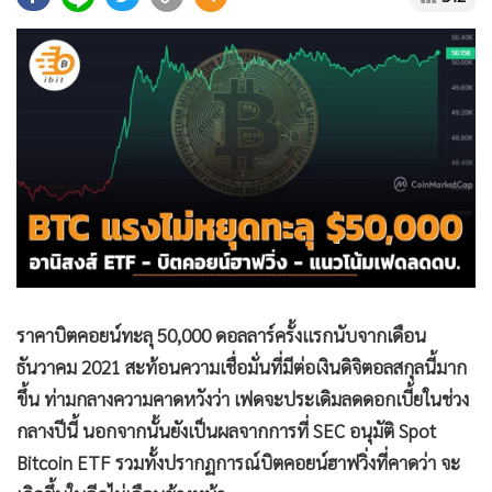
•
Good health & Well-being
•
Green Innovation & SD
•
Management & HR
•
MGR Live
•
Infographic
•
การเมือง
•
ท่องเที่ยว
•
กีฬา
•
ต่างประเทศ
•
Special Scoop
ราคาบิตคอยน์ทะลุ 50,000 ดอลลาร์ครั้งแรกนับจากเดือน
•
เศรษฐกิจ-ธุรกิจ
ธันวาคม 2021 สะท้อนความเชื่อมั่นที่มีต่อเงินดิจิตอลสกุลนี้มาก
•
จีน
ขึ้น ท่ามกลางความคาดหวังว่า เฟดจะประเดิมลดดอกเบี้ยในช่วง
•
ชุมชน-คุณภาพชีวิต
กลางปีนี้ นอกจากนั้นยังเป็นผลจากการที่ SEC อนุมัติ Spot
•
อาชญากรรม
Bitcoin ETF รวมทั้งปรากฏการณ์บิตคอยน์ฮาฟวิ่งที่คาดว่า จะ
•
Motoring