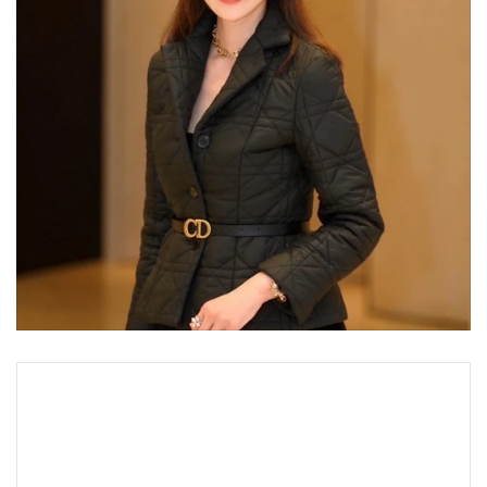
•
Good health & Well-being
•
Green Innovation & SD
•
Management & HR
•
MGR Live
•
Infographic
•
การเมือง
•
ท่องเที่ยว
•
กีฬา
•
ต่างประเทศ
•
Special Scoop
•
เศรษฐกิจ-ธุรกิจ
•
จีน
•
ชุมชน-คุณภาพชีวิต
•
อาชญากรรม
•
Motoring