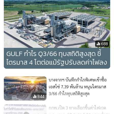
จาก 4.8 เมตร/วินาที ในไตรมาส 3/2565 เป็น 5.5 เมตร/วินาที
ในไตรมาสนี้ อย่างไรก็ดี ปัจจัยบวกดังกล่าวถูกชดเชยบางส่วน
จากส่วนแบ่งกำไรที่ลดลงจากโครงการโรงไฟฟ้าพลังงานลมนอก
ชายฝั่งทะเล Borkum Riffgrund 2 (BKR2) ที่ประเทศเยอรมนี
เนื่องจาก GULF ได้ลดสัดส่วนการถือหุ้นในโครงการนี้จาก
50.00% เหลือ 24.99% โดยจำหน่ายหุ้นในสัดส่วน 25.01% ให้
688
Keppel Group ในเดือนธันวาคม 2565
GULF กำไร Q3/66 ทุบสถิติสูงสุด ชี้
ไตรมาส 4 โตต่อแม้รัฐปรับลดค่าไฟลง
นอกจากนี้ ในไตรมาส 3/2566 GULF ยังรับรู้ส่วนแบ่งกำไร Core
Profit จาก PTTNGD จำนวน 259 ล้านบาท ซึ่งพลิกจากขาดทุน
221 ล้านบาทในไตรมาส 3/2565 โดยมีสาเหตุมาจากอัตรากำไร
บางจากฯ บันทึกกำไรพิเศษเข้าซื้อ
ขั้นต้นต่อหน่วยที่สูงขึ้นจากราคาน้ำมันเตาที่สูงขึ้นและค่าก๊าซ
เอสโซ่ 7.39 พันล้าน หนุนไตรมาส
ธรรมชาติที่ลดลงในไตรมาสนี้ ซึ่งรายได้ของโครงการดังกล่าวจะ
3/66 กำไรทุบสถิติสูงสุด
844
ผูกกับราคาน้ำมันเตา ในขณะที่ต้นทุนจะขึ้นอยู่กับราคาค่าก๊าซ
ธรรมชาติ นอกจากนี้ บริษัทยังรับรู้ส่วนแบ่งกำไร Core Profit
กกพ.เปิด 3 ทางเลือกขึ้นค่าไฟงวด
จากโครงการบริหารจัดการท่าเทียบเรือสาธารณะเพื่อขนถ่าย