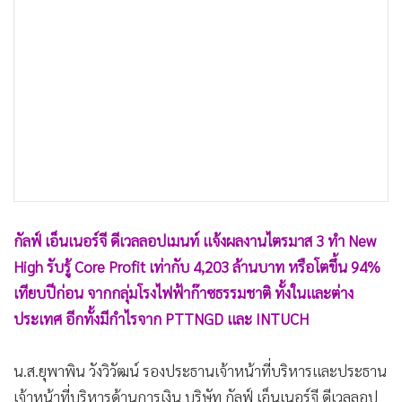
•
เกม
•
วิทยาศาสตร์
•
SMEs
•
หุ้น
•
อินโดจีน
•
กองทุนรวม
•
Celeb Online
•
Factcheck
•
ญี่ปุ่น
กัลฟ์ เอ็นเนอร์จี ดีเวลลอปเมนท์ แจ้งผลงานไตรมาส 3 ทำ New
•
News1
High รับรู้ Core Profit เท่ากับ 4,203 ล้านบาท หรือโตขึ้น 94%
เทียบปีก่อน จากกลุ่มโรงไฟฟ้าก๊าซธรรมชาติ ทั้งในและต่าง
•
Gotomanager
ประเทศ อีกทั้งมีกำไรจาก PTTNGD และ INTUCH
น.ส.ยุพาพิน วังวิวัฒน์ รองประธานเจ้าหน้าที่บริหารและประธาน
เจ้าหน้าที่บริหารด้านการเงิน บริษัท กัลฟ์ เอ็นเนอร์จี ดีเวลลอป