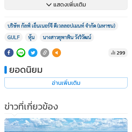
แสดงเพิ่มเติม
เนื่องจากโครงการโรงไฟฟ้า DIPWP ในประเทศโอมาน ได้มีการ
เปิดดำเนินการเชิงพาณิชย์ที่เพิ่มขึ้นจาก 52 เมกะวัตต์ ใน
บริษัท กัลฟ์ เอ็นเนอร์จี ดีเวลลอปเมนท์ จำกัด (มหาชน)
ไตรมาส 3/2565 เป็น 326 เมกะวัตต์ ตั้งแต่ต้นปี 2566 ที่ผ่านมา
GULF
หุ้น
นางสาวยุพาพิน วังวิวัฒน์
ส่งผลให้ GULF สามารถรับรู้ส่วนแบ่งกำไร Core Profit จำนวน
174 ล้านบาท หรือเพิ่มขึ้น 306% YoY และรับรู้ส่วนแบ่งกำไร
299
Core Profit จากโครงการโรงไฟฟ้า Jackson Generation ที่
ยอดนิยม
ประเทศสหรัฐอเมริกา จำนวน 150 ล้านบาทในไตรมาส 3/2566
โดย GULF ได้เข้าลงทุนในโครงการดังกล่าวตั้งแต่เดือน
อ่านเพิ่มเติม
กุมภาพันธ์ 2566 ที่ผ่านมา
ในส่วนของธุรกิจพลังงานหมุนเวียน ในไตรมาส 3/2566 GULF
ข่าวที่เกี่ยวข้อง
รับรู้ส่วนแบ่งกำไร Core Profit จากโครงการโรงไฟฟ้าพลังงานลม
3 โครงการภายใต้กลุ่ม Gulf Gunkul Corporation จำนวน 235
ล้านบาท หรือเพิ่มขึ้น 205% YoY จากความเร็วลมเฉลี่ยที่เพิ่มขึ้น