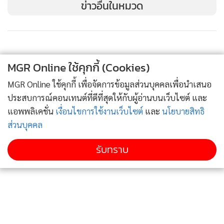
ข่าวอื่นในหมวด
ล้านบาท เพิ่มขึ้น 209% จาก 1,087 ล้านบาทในไตรมาส 3/2565
ซึ่งเป็นผลจากการอ่อนค่าของเงินบาทต่อดอลลาร์สหรัฐจาก
35.75 บาท/ดอลลาร์สหรัฐ ณ สิ้นไตรมาส 2/2566 เป็น 36.72
บาท/ดอลลาร์สหรัฐ ณ สิ้นไตรมาส 3/2566 อย่างไรก็ตาม ผลกระ
MGR Online ใช้คุกกี้ (Cookies)
ทบจากอัตราแลกเปลี่ยนดังกล่าว เป็นเพียงการบันทึกรายการ
ทางบัญชี และไม่มีผลกระทบต่อกระแสเงินสดและผลประกอบ
MGR Online ใช้คุกกี้ เพื่อจัดการข้อมูลส่วนบุคคลเพื่อนำเสนอ
การของ GULF แต่อย่างใด
ประสบการณ์คอนเทนต์ที่ดีที่สุดให้กับผู้อ่านบนเว็บไซต์ และ
แอพพลิเคชั่น
เงื่อนไขการใช้งานเว็บไซต์
และ
นโยบายสิทธิ
ณ วันที่ 30 กันยายน 2566 GULF มีสินทรัพย์รวมเท่ากับ
ส่วนบุคคล
476,710 ล้านบาท หนี้สินรวมเท่ากับ 332,454 ล้านบาท และ
รับทราบ
ส่วนของผู้ถือหุ้นเท่ากับ 144,256 ล้านบาท โดยมีอัตราส่วนหนี้
สินที่มีภาระดอกเบี้ยสุทธิต่อส่วนของผู้ถือหุ้น (Net Interest-
Bearing Debt to Equity) เท่ากับ 1.70 เท่า ลดลงจาก 1.76 เท่า
ณ วันที่ 30 มิถุนายน 2566 ซึ่งการลดลงดังกล่าวมาจากส่วนของผู้
ถือหุ้นที่เพิ่มขึ้น