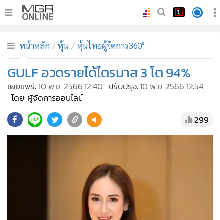
•
หน้าหลัก
หน้าหลัก
หุ้น
หุ้นไทยผู้จัดการ360°
•
ทันเหตุการณ์
•
GULF อวดรายได้ไตรมาส 3 โต 94%
ภาคใต้
•
ภูมิภาค
เผยแพร่:
10 พ.ย. 2566 12:40
ปรับปรุง:
10 พ.ย. 2566 12:54
โดย: ผู้จัดการออนไลน์
•
Online Section
•
บันเทิง
299
•
ผู้จัดการรายวัน
•
คอลัมนิสต์
•
ละคร
•
CbizReview
•
Cyber BIZ
•
ผู้จัดกวน