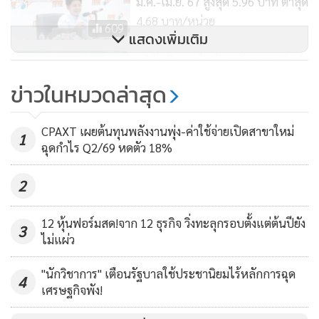
ม.ค.-เม.ย. 67 สูงสุด 5.96 บาท ต่ำสุด
4.68 บาท/หน่วย
สินค้าเหลว (Thai Tank Terminal) จำนวน 65 ล้านบาท ใน
609
แสดงเพิ่มเติม
ไตรมาสนี้
บริษัทจีนขายไฟฟ้าพลังแสงอาทิตย์
90 MW ให้พม่า สร้างโซลาร์ฟาร์ม 3
โดย GULF ได้เข้าลงทุนในโครงการดังกล่าวเมื่อเดือนธันวาคม
ข่าวในหมวดล่าสุด
แห่งใน "มัณฑะเลย์-มะกวย"
2565 ในส่วนของการลงทุนใน INTUCH นั้น บริษัทรับรู้ส่วนแบ่ง
977
กำไร Core Profit จำนวน 1,527 ล้านบาท ในไตรมาส 3/2566
CPAXT เผยต้นทุนพลังงานพุ่ง-ค่าใช้จ่ายเปิดสาขาใหม่
1
หรือเพิ่มขึ้น 37% YoY จากผลการดำเนินงานที่ดีขึ้นของ AIS
ฉุดกำไร Q2/69 หดตัว 18%
และกำไรจากการจำหน่ายเงินลงทุนทั้งหมดในสัดส่วน 33.33%
2
ในบริษัท แรบบิท-ไลน์เพย์ จำกัด
12 หุ้นฟอร์มสด!จาก 12 ธุรกิจ วิ่งทะลุกรอบตั้งแต่ต้นปียัง
ทั้งนี้ GULF มีกำไรก่อนดอกเบี้ย ภาษี ค่าเสื่อมราคาและค่าตัด
3
ไม่แผ่ว
จำหน่าย (EBITDA) ในไตรมาส 3/2566 เท่ากับ 9,364 ล้านบาท
เพิ่มขึ้น 41% เมื่อเทียบกับ 6,660 ล้านบาทในไตรมาส 3/2565
"นักวิชาการ" เตือนรัฐบาลใช้ประชานิยมไร้หลักการฉุด
4
และกำไรสุทธิ (Net Profit) ส่วนที่เป็นของบริษัทใหญ่ในไตรมาส
เศรษฐกิจพัง!
3/2566 (รวมผลกระทบจากอัตราแลกเปลี่ยน) เท่ากับ 3,360