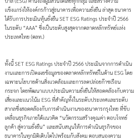
บาล (ESG) คำนึงถึงผู้มีส่วนได้เสียทุกกลุ่ม และสร้างความ
•
เกม
แข็งแกร่งให้องค์กรก้าวสู่ธนาคารเพื่อความยั่งยืน ล่าสุด ธนาคาร
•
วิทยาศาสตร์
ได้รับการประเมินหุ้นยั่งยืน SET ESG Ratings ประจำปี 2566
•
SMEs
ในระดับ “AAA” ซึ่งเป็นระดับสูงสุดจากตลาดหลักทรัพย์แห่ง
•
หุ้น
ประเทศไทย (ตลท.)
•
อินโดจีน
•
กองทุนรวม
•
Celeb Online
ทั้งนี้ SET ESG Ratings ประจำปี 2566 ประเมินจากการดำเนิน
งานและการเปิดเผยข้อมูลของตลาดหลักทรัพย์ในด้าน ESG โดย
•
Factcheck
เฉพาะนโยบายด้านสิ่งแวดล้อมและการลดปล่อยก๊าซเรือน
•
ญี่ปุ่น
กระจก โดยพัฒนาแบบประเมินความยั่งยืนให้สอดคล้องกับความ
•
News1
เสี่ยงและแนวโน้ม ESG ที่สำคัญทั้งในระดับประเทศและระดับ
•
Gotomanager
สากลซึ่งสอดคล้องกับการดำเนินงานของธนาคารกรุงไทย ที่ขับ
เคลื่อนธุรกิจภายใต้แนวคิด “นวัตกรรมสร้างคุณค่า ตอบโจทย์
ลูกค้า สู่ความยั่งยืน” และสนับสนุนให้การดำเนินธุรกิจของ
ธนาคารในทุกมิติเติบโตไปพร้อมกับสังคม ตอบสนองความ