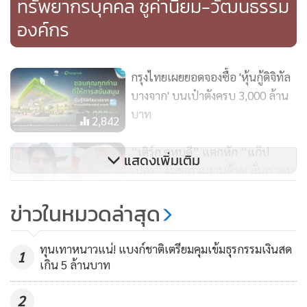
ทรัพยากรบุคคล ชูค่านิยม-วัฒนธรรม
องค์กร
กรุงไทยเผยยอดจองซื้อ 'หุ้นกู้ดิจิทัล
บางจาก' บนเป๋าตังครบ 3,000 ล้าน
บาท
2,842
“เติร์ก คหบดี” แตกหัก “แก๊ป
แสดงเพิ่มเติม
เปอร์” ไม่ขอร่วมงานด้วย! ลั่นเราคน
ทำงาน เอาเวลาไปทำมาหากินดีกว่า
666
ข่าวในหมวดล่าสุด
(คลิป)
TMA ชวนองค์กรเจาะลึกลดเสี่ยง
ทุนเทาหนาวแน่! แบงก์ชาติเตรียมคุมเข้มธุรกรรมเงินสด
สร้างโอกาสธุรกิจโตอย่างยั่งยืน
1
เกิน 5 ล้านบาท
182
2