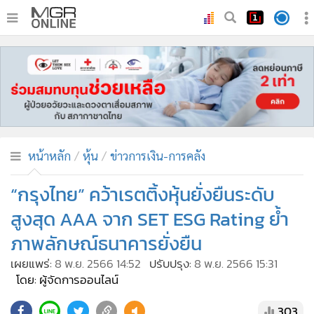
•
หน้าหลัก
•
ทันเหตุการณ์
•
ภาคใต้
•
ภูมิภาค
•
Online Section
หน้าหลัก
หุ้น
ข่าวการเงิน-การคลัง
•
บันเทิง
•
ผู้จัดการรายวัน
“กรุงไทย” คว้าเรตติ้งหุ้นยั่งยืนระดับ
•
คอลัมนิสต์
สูงสุด AAA จาก SET ESG Rating ย้ำ
•
ละคร
ภาพลักษณ์ธนาคารยั่งยืน
•
CbizReview
เผยแพร่:
8 พ.ย. 2566 14:52
ปรับปรุง:
8 พ.ย. 2566 15:31
•
Cyber BIZ
โดย: ผู้จัดการออนไลน์
•
ผู้จัดกวน
303