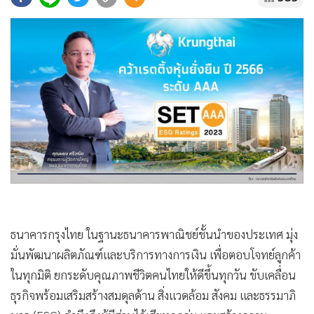
•
Good health & Well-being
•
Green Innovation & SD
•
Management & HR
•
MGR Live
•
Infographic
•
การเมือง
•
ท่องเที่ยว
•
กีฬา
•
ต่างประเทศ
•
Special Scoop
•
เศรษฐกิจ-ธุรกิจ
ธนาคารกรุงไทย ในฐานะธนาคารพาณิชย์ชั้นนำของประเทศ มุ่ง
•
จีน
มั่นพัฒนาผลิตภัณฑ์และบริการทางการเงิน เพื่อตอบโจทย์ลูกค้า
•
ชุมชน-คุณภาพชีวิต
ในทุกมิติ ยกระดับคุณภาพชีวิตคนไทยให้ดีขึ้นทุกวัน ขับเคลื่อน
•
อาชญากรรม
ธุรกิจพร้อมเสริมสร้างสมดุลด้าน สิ่งแวดล้อม สังคม และธรรมาภิ
•
Motoring