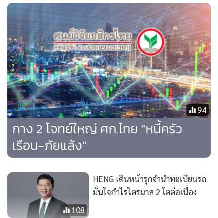
เหมาะสมกับภาวะเศรษฐกิจ และทันกระแสการเปลี่ยนแปลงของ
โลก รวมถึงร่วมเป็นส่วนหนึ่งในการแก้ปัญหาหนี้ภาคครัว
เรือนไทย ด้วยการเข้าไปช่วยคนไทยวางแผนทางการเงินอย่าง
จริงจังในทุกกลุ่มเป้าหมาย โดยสร้างจุดร่วมของผลิตภัณฑ์และ
บริการที่หลากหลายมาดูแลลูกค้า ครอบคลุมทั้งการออกแบบ
ผลิตภัณฑ์ที่รองรับสังคมผู้สูงอายุโดยสมบูรณ์ ที่ตอบโจทย์ครบทั้ง
Wealth Creation และ Wealth Protection การออกแบบ
บริการให้แก่ลูกค้ารายใหญ่แบบองค์รวม (Total Solutions) โดย
94
เฉพาะในลูกค้ากลุ่มพลังงานและอสังหาริมทรัพย์ รวมถึงการเร่ง
กาง 2 โจทย์ใหญ่ ศก.ไทย "หนี้ครัว
ขยายสาขาสมหวัง เงินสั่งได้ เพื่อเพิ่มโอกาสการเข้าถึงสินเชื่อใน
เรือน-ภัยแล้ง"
ระบบแก่ชุมชนและธุรกิจรายย่อย ตามหลัก Responsible
Lending และการแก้หนี้ภาคครัวเรือนอย่างยั่งยืนเพื่อไม่ให้เป็น
หนี้เรื้อรัง (Persistent Debt) ผ่านการรวมหนี้ เพื่อลดภาระ
HENG เดินหน้ารุกจำนำทะเบียนรถ
ดอกเบี้ยให้แก่ลูกค้า เป็นต้น”
มั่นใจกำไรไตรมาส 2 โตต่อเนื่อง
108
สรุปผลประกอบการสำหรับงวดไตรมาส 2 และครึ่งปีแรกของปี