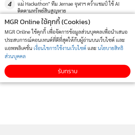
4
เศรษฐกิจจากช่วง COVID-19 โดยบริษัทยังคงมีเงินสำรองผล
แม่ Hackathon" ทีม Jernae จุฬาฯ คว้าแชมป์ ใช้ AI
ติดตามทรัพย์สินสูญหาย
ขาดทุนด้านเครดิตอยู่ในระดับสูง พร้อมรองรับต่อความเสี่ยง
MGR Online ใช้คุกกี้ (Cookies)
ต่างๆ ที่อาจจะเกิดขึ้นในอนาคต ด้วยอัตราส่วนเงินสำรองหนี้สูญ
ข่าวอื่นในหมวด
ต่อหนี้ที่ไม่ก่อให้เกิดรายได้ (Loan Loss Coverage Ratio) ที่
MGR Online ใช้คุกกี้ เพื่อจัดการข้อมูลส่วนบุคคลเพื่อนำเสนอ
224.0%
ประสบการณ์คอนเทนต์ที่ดีที่สุดให้กับผู้อ่านบนเว็บไซต์ และ
แอพพลิเคชั่น
เงื่อนไขการใช้งานเว็บไซต์
และ
นโยบายสิทธิ
สำหรับผลประกอบการงวดครึ่งปีแรกของปี 2566 กำไรสุทธิมี
ส่วนบุคคล
จำนวน 3,646 ล้านบาท ทรงตัวจากครึ่งปีแรกของปี 2565 โดย
รับทราบ
รายได้ดอกเบี้ยสุทธิเติบโต 8.7% ตามการเติบโตของเงินให้สิน
เชื่อ ในขณะที่รายได้ที่มิใช่ดอกเบี้ยลดลง 3.5% จากรายได้ค่า
ธรรมเนียมธุรกิจหลักทรัพย์ กำไรจากเงินลงทุน และค่าธรรมเนียม
ธุรกิจธนาคารพาณิชย์ ส่วนค่าใช้จ่ายในการดำเนินงานเพิ่มขึ้น
10.6% จากค่าใช้จ่ายลงทุนต่างๆ ทั้งนี้ บริษัทมีอัตราผลตอบแทน
ต่อผู้ถือหุ้นเฉลี่ย (ROAE) สำหรับครึ่งปีแรกของปี 2566 อยู่ที่
17.6%