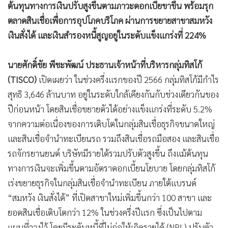
•
เกม
•
วิทยาศาสตร์
•
SMEs
•
หุ้น
•
อินโดจีน
•
กองทุนรวม
•
Celeb Online
•
Factcheck
•
ญี่ปุ่น
•
News1
•
Gotomanager