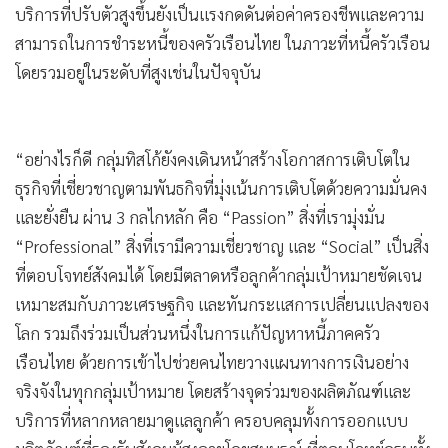
รถจักรยานยนต์ บริษัทมีรายได้รวมปรับตัวสูงขึ้น ถึงแม้ต้นทุน
ทางการเงินจะเพิ่มขึ้นตามอัตราดอกเบี้ยนโยบาย โดยกลุ่มทิสโก้
เร่งขยายธุรกิจในกลุ่มสินเชื่อจำนำทะเบียน ภายใต้แบรนด์
“สมหวัง เงินสั่งได้” ที่เปิดสาขาใหม่เพิ่มขึ้นกว่า 100 สาขา และ
ยอดสินเชื่อเติบโตกว่า 12% ในช่วงครึ่งปีแรก ซึ่งเป็นไปตาม
แผนที่วางไว้ โดยมีระดับหนี้ที่ไม่ก่อให้เกิดรายได้ (NPL) ปรับตัว
เพิ่มขึ้นเล็กน้อยอยู่ที่ 2.2% ซึ่งบริษัทมีระดับค่าเผื่อสำรองหนี้
สงสัยจะสูญพร้อมรองรับความเสี่ยงจากทุกปัจจัยรอบด้าน ในส่วน
ของรายได้ค่าธรรมเนียมยังมีความอ่อนแอตามภาวะตลาดทุนโดย
รวมที่ยังไม่เอื้ออำนวย
สำหรับในช่วงที่เหลือของปี 2566 คาดว่าเศรษฐกิจไทยจะขยาย
ตัวได้มากกว่าครึ่งปีแรก โดยทิสโก้ประเมินว่าเศรษฐกิจไทยในปีนี้
จะขยายตัวได้ราว 3.5-4% ด้วยแรงส่งหลักจากการท่องเที่ยวและ
การบริโภคภาคครัวเรือนที่มีแนวโน้มเติบโตดีอย่างต่อเนื่อง
อย่างไรก็ตาม ความล่าช้าในการจัดตั้งรัฐบาลทำให้การลงทุนภาค