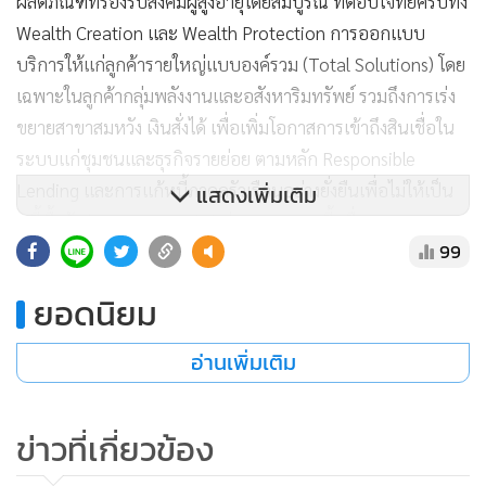
รัฐและการใช้จ่ายงบประมาณ ทั้งงบประจำและงบลงทุนต้อง
ล่าช้าออกไป ทิศทางเศรษฐกิจโลกที่เปราะบาง ความขัดแย้งทาง
ภูมิรัฐศาสตร์ที่ยืดเยื้อ ตลอดจนการปรับเพิ่มของดอกเบี้ยอย่างเร็ว
แรงในตลาดโลกที่อาจก่อให้เกิด Unintended Consequences
เป็นความเสี่ยงที่ต้องจับตาอย่างใกล้ชิด ในขณะที่ราคาสินค้าและ
บริการที่ปรับตัวสูงขึ้นยังเป็นแรงกดดันต่อค่าครองชีพและความ
แสดงเพิ่มเติม
สามารถในการชำระหนี้ของครัวเรือนไทย ในภาวะที่หนี้ครัวเรือน
โดยรวมอยู่ในระดับที่สูงเช่นในปัจจุบัน
99
ยอดนิยม
“อย่างไรก็ดี กลุ่มทิสโก้ยังคงเดินหน้าสร้างโอกาสการเติบโตใน
อ่านเพิ่มเติม
ธุรกิจที่เชี่ยวชาญตามพันธกิจที่มุ่งเน้นการเติบโตด้วยความมั่นคง
และยั่งยืน ผ่าน 3 กลไกหลัก คือ “Passion” สิ่งที่เรามุ่งมั่น
“Professional” สิ่งที่เรามีความเชี่ยวชาญ และ “Social” เป็นสิ่ง
ข่าวที่เกี่ยวข้อง
ที่ตอบโจทย์สังคมได้ โดยมีตลาดหรือลูกค้ากลุ่มเป้าหมายชัดเจน