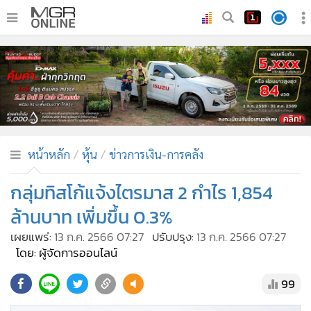
•
หน้าหลัก
•
ทันเหตุการณ์
•
ภาคใต้
•
ภูมิภาค
•
Online Section
หน้าหลัก
หุ้น
ข่าวการเงิน-การคลัง
•
บันเทิง
•
ผู้จัดการรายวัน
กลุ่มทิสโก้แจ้งไตรมาส 2 กำไร 1,854
•
คอลัมนิสต์
ล้านบาท เพิ่มขึ้น 0.3%
•
ละคร
เผยแพร่:
13 ก.ค. 2566 07:27
ปรับปรุง:
13 ก.ค. 2566 07:27
•
CbizReview
โดย: ผู้จัดการออนไลน์
•
Cyber BIZ
99
•
ผู้จัดกวน