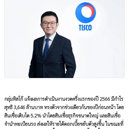
•
Good health & Well-being
•
Green Innovation & SD
•
Management & HR
•
MGR Live
•
Infographic
•
การเมือง
•
ท่องเที่ยว
•
กีฬา
•
ต่างประเทศ
•
Special Scoop
•
เศรษฐกิจ-ธุรกิจ
•
จีน
•
ชุมชน-คุณภาพชีวิต
•
อาชญากรรม
•
Motoring