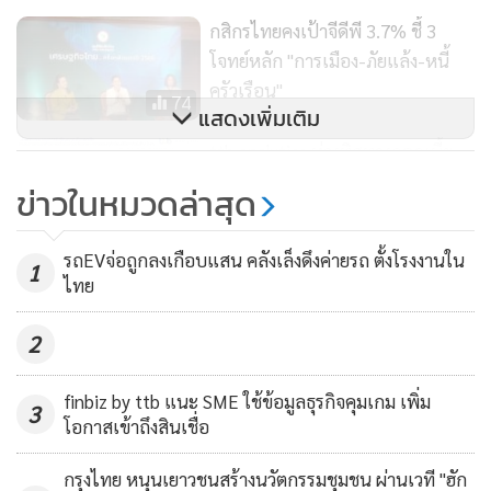
2566
กสิกรไทยคงเป้าจีดีพี 3.7% ชี้ 3
ผลการดำเนินงานของกลุ่มทิสโก้สำหรับไตรมาส 2 ปี 2566
โจทย์หลัก "การเมือง-ภัยแล้ง-หนี้
บริษัทมีกำไรสุทธิจำนวน 1,854 ล้านบาท เพิ่มขึ้น 0.3% จาก
ครัวเรือน"
74
แสดงเพิ่มเติม
ไตรมาส 2 ปี 2565 โดยรายได้จากการดำเนินงานปรับตัวดีขึ้น
ttb analytics ห่วงทิศทางดอกเบี้ย
4.1% จากการเติบโตของธุรกิจการให้สินเชื่อ ซึ่งส่งผลให้รายได้
ขึ้นท่ามกลางเศรษฐกิจชะลอ-
ดอกเบี้ยสุทธิเพิ่มขึ้น 10.1% จากช่วงเดียวกันของปีก่อนหน้า
ข่าวในหมวดล่าสุด
เงินเฟ้อขาลง กดจีดีพีปีนี้โตไม่ถึง
แม้ว่าต้นทุนทางการเงินจะเพิ่มสูงขึ้นกว่า 91.8% ตามทิศทาง
244
3.4%
ดอกเบี้ยขาขึ้นในตลาด ในขณะที่รายได้ที่มิใช่ดอกเบี้ยลดลง
รถEVจ่อถูกลงเกือบแสน คลังเล็งดึงค่ายรถ ตั้งโรงงานใน
1
8.8% เนื่องมาจากความผันผวนและซบเซาของตลาดทุนเป็น
ไทย
หลัก นอกจากนี้ ค่าธรรมเนียมจากธุรกิจธนาคารพาณิชย์ยังอ่อน
2
ตัวลงเล็กน้อย ในส่วนของค่าใช้จ่ายในการดำเนินงานปรับตัวเพิ่ม
ขึ้น 12.2% ส่วนใหญ่เป็นค่าใช้จ่ายที่เกี่ยวข้องกับการลงทุนตาม
finbiz by ttb แนะ SME ใช้ข้อมูลธุรกิจคุมเกม เพิ่ม
แผนการเติบโตในระยะยาวของบริษัท ในขณะที่ผลขาดทุนด้าน
3
โอกาสเข้าถึงสินเชื่อ
เครดิตที่คาดว่าจะเกิดขึ้น (Expected Credit Loss – ECL) อยู่ใน
ระดับต่ำที่ 0.1% ของยอดสินเชื่อเฉลี่ยตามการฟื้นตัวของ
กรุงไทย หนุนเยาวชนสร้างนวัตกรรมชุมชน ผ่านเวที "ฮัก