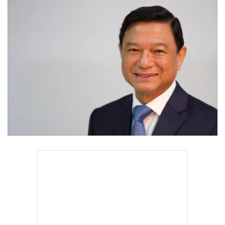
•
Good health & Well-being
•
Green Innovation & SD
•
Management & HR
•
MGR Live
•
Infographic
•
การเมือง
•
ท่องเที่ยว
•
กีฬา
•
ต่างประเทศ
•
Special Scoop
•
เศรษฐกิจ-ธุรกิจ
•
จีน
•
ชุมชน-คุณภาพชีวิต
•
อาชญากรรม
•
Motoring