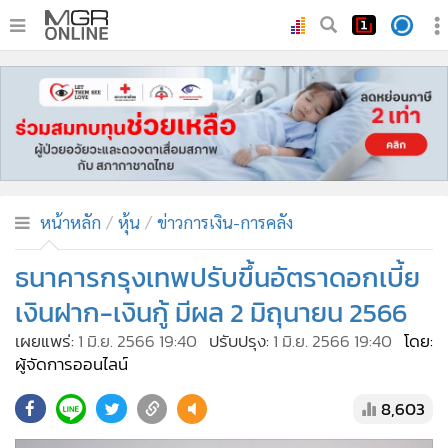
•
หน้าหลัก
•
ทันเหตุการณ์
•
ภาคใต้
•
ภูมิภาค
•
Online Section
หน้าหลัก
หุ้น
ข่าวการเงิน-การคลัง
•
บันเทิง
•
ผู้จัดการรายวัน
ธนาคารกรุงเทพปรับขึ้นอัตราดอกเบี้ย
•
คอลัมนิสต์
เงินฝาก-เงินกู้ มีผล 2 มิถุนายน 2566
•
ละคร
เผยแพร่:
1 มิ.ย. 2566 19:40
ปรับปรุง:
1 มิ.ย. 2566 19:40
โดย:
•
CbizReview
ผู้จัดการออนไลน์
•
Cyber BIZ
8,603
•
ผู้จัดกวน