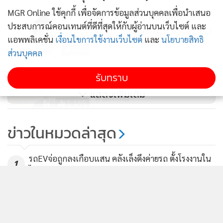
MGR Online ใช้คุกกี้ เพื่อจัดการข้อมูลส่วนบุคคลเพื่อนำเสนอ
MFC เสนอขายกองทุนพันธบัตร
ประสบการณ์คอนเทนต์ที่ดีที่สุดให้กับผู้อ่านบนเว็บไซต์ และ
รัฐบาล 6 เดือน ซีรีส์ 1(MGOV6M1)
แอพพลิเคชั่น
เงื่อนไขการใช้งานเว็บไซต์
และ
นโยบายสิทธิ
647
ส่วนบุคคล
กนง.ปรับขึ้นดอกเบี้ยนโยบาย
รับทราบ
0.25% ห่วงเงินเฟ้อมีแนวโน้มสูงกว่า
แสดงเพิ่มเติม
คาดการณ์
1,155
JMT เข็นหุันกู้ 800 ล้าน ขายราย
ข่าวในหมวดล่าสุด
ใหญ่-สถาบัน
234
รถEVจ่อถูกลงเกือบแสน คลังเล็งดึงค่ายรถ ตั้งโรงงานใน
1
ไทย
2
finbiz by ttb แนะ SME ใช้ข้อมูลธุรกิจคุมเกม เพิ่ม