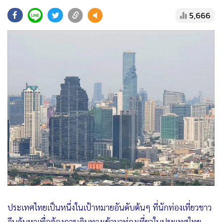
•
Good health & Well-being
5,666
•
Green Innovation & SD
•
Management & HR
•
MGR Live
•
Infographic
•
การเมือง
•
ท่องเที่ยว
•
กีฬา
•
ต่างประเทศ
•
Special Scoop
•
เศรษฐกิจ-ธุรกิจ
•
จีน
•
ชุมชน-คุณภาพชีวิต
•
อาชญากรรม
ประเทศไทยเป็นหนึ่งในเป้าหมายอันดับต้นๆ ที่นักท่องเที่ยวชาว
•
Motoring
จีนค้นหาเพื่อต้องการเดินทางเข้ามาท่องเที่ยวในประเทศไทย