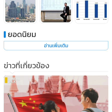
ยอดนิยม
อ่านเพิ่มเติม
จับตา! คนจีนต้องการซื้อบ้านราคาแพง
ข่าวที่เกี่ยวข้อง
คนจีนกลุ่มที่อยู่ในห้วยขวางนอกจากจะพักอาศัยในตึกแถว
อาคารพาณิชย์ คอนโดมิเนียมในพื้นที่แล้ว ยังมีความต้องการซื้อ
บ้านพร้อมที่ดินในทำเลอื่นๆ ด้วย เพราะหลายคนเปิดกิจการใน
รูปแบบของ "นิติบุคคลไทย" (นอมินิแอบแฝง) ตามกฎหมาย
ประเทศไทย หรือแต่งงานมีครอบครัวกับคนไทยมานานกว่า 10
ปีแล้ว เพราะพวกเขาสามารถเป็นเจ้าของตึกแถว และอาคาร