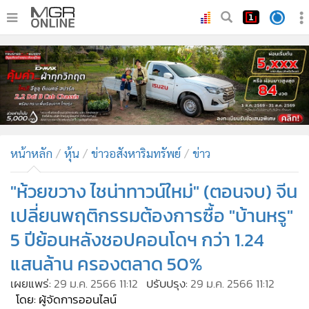
•
หน้าหลัก
•
ทันเหตุการณ์
•
ภาคใต้
•
ภูมิภาค
•
Online Section
หน้าหลัก
หุ้น
ข่าวอสังหาริมทรัพย์
ข่าว
•
บันเทิง
•
ผู้จัดการรายวัน
"ห้วยขวาง ไชน่าทาวน์ใหม่" (ตอนจบ) จีน
•
คอลัมนิสต์
เปลี่ยนพฤติกรรมต้องการซื้อ "บ้านหรู"
•
ละคร
5 ปีย้อนหลังชอปคอนโดฯ กว่า 1.24
•
CbizReview
แสนล้าน ครองตลาด 50%
•
Cyber BIZ
เผยแพร่:
29 ม.ค. 2566 11:12
ปรับปรุง:
29 ม.ค. 2566 11:12
•
ผู้จัดกวน
โดย: ผู้จัดการออนไลน์