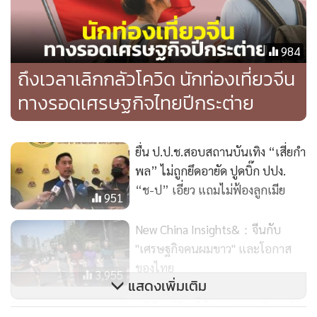
พาณิชย์ริมถนนได้เลย การซื้อบ้านเดี่ยวราคาแพง หรือบ้านหรูจึง
เป็นอีก 1 เป้าหมายของคนจีนที่ทำธุรกิจในย่านนี้ ทั้งในทำเลใกล้
เคียง เช่น แถวพระราม 9 พัฒนาการ หรือบางนา-ตราด พระราม
984
2 เป็นต้น เพราะสามารถถือครองในนามนิติบุคคลหรือในนาม
ถึงเวลาเลิกกลัวโควิด นักท่องเที่ยวจีน
ของภรรยาคนไทย หรือ
ถ้าพวกเขามีบัตรประชาชนไทยยิ่งสะดวก
ทางรอดเศรษฐกิจไทยปีกระต่าย
มากขึ้น แม้ว่าช่องทางในการได้มากอาจจะไม่เป็นไปตาม
กฎหมายแบบ 100% ก็ตาม
ยื่น ป.ป.ช.สอบสถานบันเทิง “เสี่ยกำ
แต่ต้องยอมรับว่าการเข้ามาของคนจีนในย่านห้วยขวาง มีทั้งผลดี
พล” ไม่ถูกยึดอายัด ปูดบิ๊ก ปปง.
และผลเสีย เพียงแต่ต้องมีการปรับตัวเข้าหากัน และอยู่ร่วมกันให้
“ช-ป” เอี่ยว แถมไม่ฟ้องลูกเมีย
951
ได้ในระยะยาว อีกทั้งการพยายามหาช่องทางที่ไม่ตรงไปตรงมา
เพื่อถือครองอสังหาริมทรัพย์ในประเทศไทยของคนจีนบางส่วน
New China Insights&：จีนกับ
แล้ว (อย่างกรณี
"นายตู่ห้าว"
ที่กว้านซื้อบ้านเดี่ยวหรูในโครงการ
"เศรษฐกิจคนผมขาว" และโอกาส
ของไทย
ของบริษัทอสังหาฯ รายหนึ่ง จนนำไปสู่การตรวจสอบในเรื่อง
3,955
แสดงเพิ่มเติม
แหล่งที่มาของเงิน และการขัดต่อกฎหมายเกี่ยวกับการครอบ
“ซีบีอาร์อี” ชี้บ้านแนวราบชิงแชร์
ครอง) ได้สร้างปัญหา รวมไปถึงก่อให้เกิดกระแสการตรวจสอบ