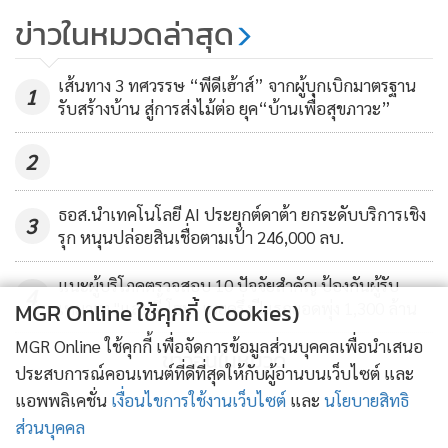
คอนโดฯ รับพฤติกรรมผู้บริโภค
อย่างเข้มงวด น่าจะเป็นตัวอย่างที่ดีที่สามารถเตือนใจพวกเขาได้
ข่าวในหมวดล่าสุด
ต้องการพื้นที่อยู่อาศัยเพิ่ม
เป็นอย่างดี
168
เส้นทาง 3 ทศวรรษ “พีดีเฮ้าส์” จากผู้บุกเบิกมาตรฐาน
1
รับสร้างบ้าน สู่การส่งไม้ต่อ ยุค“บ้านเพื่อสุขภาวะ”
2
ธอส.นำเทคโนโลยี AI ประยุกต์ดาต้า ยกระดับบริการเชิง
3
รุก หนุนปล่อยสินเชื่อตามเป้า 246,000 ลบ.
แนะผู้บริโภคตรวจสอบ 10 ปัจจัยสำคัญ ป้องกันผู้รับ
4
MGR Online ใช้คุกกี้ (Cookies)
เหมาเท "แลนดี้ โฮม" เผยครึ่งปีแรกยอดพุ่ง 1,300 ล้าน
MGR Online ใช้คุกกี้ เพื่อจัดการข้อมูลส่วนบุคคลเพื่อนำเสนอ
ปริมาณคนจีนทำงานในไทยแซงหน้าญี่ปุ่น
ข่าวอื่นในหมวด
ประสบการณ์คอนเทนต์ที่ดีที่สุดให้กับผู้อ่านบนเว็บไซต์ และ
แอพพลิเคชั่น
เงื่อนไขการใช้งานเว็บไซต์
และ
นโยบายสิทธิ
ทั้งนี้ จำนวนของคนจีนที่ขอใบอนุญาตทำงานในประเทศไทยนั้น
ส่วนบุคคล
แสดงให้เห็นว่า มีคนจีนจำนวนไม่น้อยทำงานในประเทศไทยแบบ