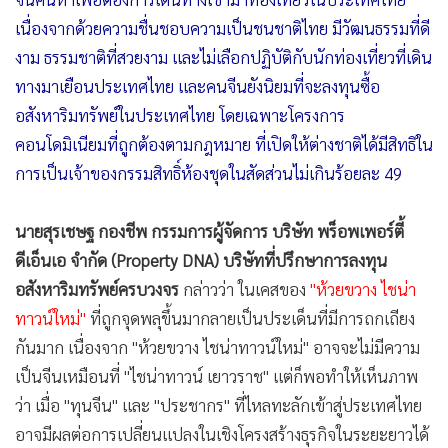
•
เกม
เนื่องจากด้วยความชื่นชอบความเป็นชนชาติไทย มีวัฒนธรรมที่ดี
•
วิทยาศาสตร์
งาม ธรรมชาติที่สวยงาม และไม่เลือกปฏิบัติกับนักท่องเที่ยวที่เดิน
•
SMEs
ทางมาเยือนประเทศไทย และคนจีนยังนิยมที่จะลงทุนซื้อ
•
หุ้น
อสังหาริมทรัพย์ในประเทศไทย โดยเฉพาะโครงการ
•
อินโดจีน
คอนโดมิเนียมที่ถูกต้องตามกฎหมาย ที่เปิดให้ต่างชาติได้มีสิทธิใน
•
กองทุนรวม
การเป็นเจ้าของกรรมสิทธิ์ห้องชุดในสัดส่วนไม่เกินร้อยละ 49
•
Celeb Online
นายสุรเชษฐ กองชีพ กรรมการผู้จัดการ บริษัท พร็อพเพอร์ตี้
•
Factcheck
ดีเอ็นเอ จำกัด (Property DNA) บริษัทที่ปรึกษาการลงทุน
•
ญี่ปุ่น
อสังหาริมทรัพย์ครบวงจร
กล่าวว่า ในเคสของ
"ห้วยขวาง ไชน่า
•
News1
ทาวน์ใหม่"
ที่ถูกจุดพลุขึ้นมากลายเป็นประเด็นที่มีการถกเถียง
•
Gotomanager
กันมาก เนื่องจาก "ห้วยขวาง ไชน่าทาวน์ใหม่" อาจจะไม่มีความ
เป็นจีนเหมือนที่ "ไชน่าทาวน์ เยาวราช" แต่ก็พอทำให้เห็นภาพ
ว่า เมื่อ "ทุนจีน" และ "ประชากร" ที่ไหลทะลักเข้าสู่ประเทศไทย
อาจมีผลต่อการเปลี่ยนแปลงในเชิงโครงสร้างธุรกิจในระยะยาวได้