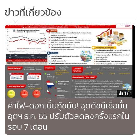
ลงทุนในหมวดสินค้าอุปโภคบริโภคที่จำเป็นต่อการดำรงชีวิต
ข่าวที่เกี่ยวข้อง
สินค้าฟุ่มเฟือย และการดูแลรักษาสุขภาพ
ในภาพรวม เจ.พี.มอร์แกน เชื่อว่าการเดินทางของนักท่องเที่ยว
จากประเทศจีนน่าจะกลับมาในครึ่งแรกของปี 66 โดยล่าสุด
รัฐบาลจีนได้ประกาศให้เริ่มเปิดชายแดนกับฮ่องกงตั้งแต่วันที่ 8
มกราคมที่ผ่านมา ซึ่งนับเป็นความคืบหน้าที่สำคัญของการท่อง
เที่ยวข้ามพรมแดนที่กลับมาเป็นปกติ
นายอาจดนัย มาร์โค สุจริตกุล กล่าวว่า เราคิดว่ามีความต้องการ
ของประชากรจีนอย่างมากที่รอเดินทางท่องเที่ยวนอกประเทศ
161
การคาดการณ์พื้นฐานของเราคาดว่าการท่องเที่ยวนอกประเทศ
ค่าไฟ-ดอกเบี้ยกู้ขยับ! ฉุดดัชนีเชื่อมั่น
ของประชากรจีนจะเริ่มกลับสู่ภาวะเดิมภายในช่วงท้ายของ
อุตฯ ธ.ค. 65 ปรับตัวลดลงครั้งแรกใน
ไตรมาสแรก และการกลับสู่ภาวะเดิมอย่างเต็มรูปแบบของการ
รอบ 7 เดือน
ท่องเที่ยวทั่วโลกของนักท่องเที่ยวจีนจะเริ่มในช่วงกลางปี โดย
เที่ยวบินระหว่างประเทศจะฟื้นตัวอย่างต่อเนื่องตลอดครึ่งหลัง