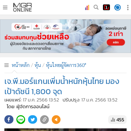
•
หน้าหลัก
•
ทันเหตุการณ์
•
ภาคใต้
•
ภูมิภาค
•
Online Section
หน้าหลัก
หุ้น
หุ้นไทยผู้จัดการ360°
•
บันเทิง
•
ผู้จัดการรายวัน
เจ.พี.มอร์แกนเพิ่มน้ำหนักหุ้นไทย มอง
•
คอลัมนิสต์
เป้าดัชนี 1,800 จุด
•
ละคร
เผยแพร่:
17 ม.ค. 2566 13:52
ปรับปรุง:
17 ม.ค. 2566 13:52
•
CbizReview
โดย: ผู้จัดการออนไลน์
•
Cyber BIZ
455
•
ผู้จัดกวน