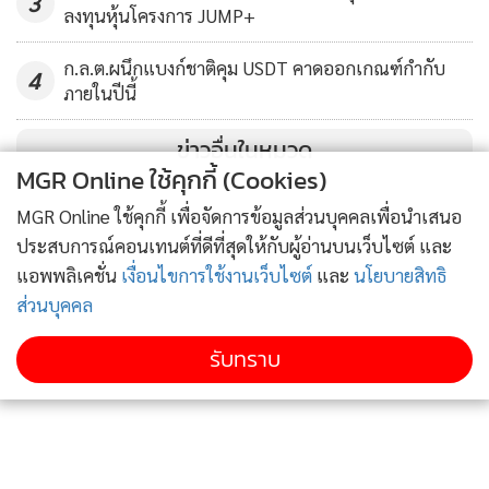
3
การปรับอัตราดอกเบี้ยทำให้เงินเฟ้อเริ่มชะลอลง และ เจ.พี.มอร์
ลงทุนหุ้นโครงการ JUMP+
แกนคาดว่าดัชนีราคาผู้บริโภคจะลดลงมาอยู่ที่ 3.3% ภายในสิ้นปี
ก.ล.ต.ผนึกแบงก์ชาติคุม USDT คาดออกเกณฑ์กำกับ
66 จาก 6.3% ในปี 65 นายอาจดนัย มาร์โค สุจริตกุล กล่าวว่า
4
ภายในปีนี้
"ต้นทุนด้านราคาที่ต่ำลงคาดว่าจะส่งผลบวกอย่างยิ่งแก่ผู้ผลิต
อาหารและเครื่องดื่ม รวมถึงธุรกิจด้านสาธารณูปโภคใน
ข่าวอื่นในหมวด
ประเทศไทย ซึ่งมีหนทางจำกัดในการหลีกเลี่ยงผลกระทบของ
MGR Online ใช้คุกกี้ (Cookies)
ภาระต้นทุนที่เพิ่มขึ้นในปี 65"
MGR Online ใช้คุกกี้ เพื่อจัดการข้อมูลส่วนบุคคลเพื่อนำเสนอ
ประสบการณ์คอนเทนต์ที่ดีที่สุดให้กับผู้อ่านบนเว็บไซต์ และ
ขณะเดียวกัน การแข็งค่าขึ้นของค่าเงินบาทซึ่งได้รับแรงหนุนจาก
แอพพลิเคชั่น
เงื่อนไขการใช้งานเว็บไซต์
และ
นโยบายสิทธิ
รายรับของการท่องเที่ยวที่ปรับดีขึ้นและราคาขนส่งสินค้าที่ลดลง
ส่วนบุคคล
และช่วยให้บัญชีเดินสะพัดของประเทศไทยอยู่ในลักษณะเกินดุล
รับทราบ
ในปีที่แล้วนั้น คาดว่าจะเกิดขึ้นควบคู่ไปกับการฟื้นตัวของการ
ท่องเที่ยวในปีนี้ โดยนายจักรพันธ์ กล่าวว่า "เรามองว่าค่าเงินที่
แข็งขึ้นน่าจะเพิ่มผลตอบแทนให้นักลงทุนในหลักทรัพย์"
นอกจากนั้น เจ.พี.มอร์แกน มองว่าการเลือกตั้งทั่วไปของ