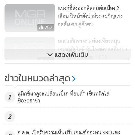
ของปี 66 สู่ระดับ 50% ของระดับก่อนหน้าวิกฤตโรคระบาด แรง
แบงก์ชี้ส่งออกติดลบต่อเนื่อง 2
หนุนจากเงินเฟ้อที่ชะลอลง ค่าเงินบาท และการเลือกตั้ง
เดือน ปีหน้ายังน่าห่วง-เผชิญแรง
กดดัน ศก.คู่ค้าซบ
252
นอกจากอานิสงส์จากการกลับมาของนักท่องเที่ยวจีนแล้ว
บลจ.กสิกรฯ คาดท่องเที่ยวหนุน
เจ.พี.มอร์แกน คาดว่าปัจจัยที่จะช่วยเสริมตลาดทุนไทยในปี 66
เศรษฐกิจโตดี หุ้นไทยความเสี่ยงขา
ได้แก่เงินเฟ้อที่ชะลอลงจากราคาพลังงานที่ลดลง และการเติบโต
แสดงเพิ่มเติม
ลงต่ำมีโอกาสแตะ 1,800
ของค่าจ้างที่ไม่สูงมากจนเกินไป ซึ่งส่งให้กำไรของธุรกิจไทยปรับดี
143
ขึ้น
"ทรีนีตี้" มองการลงทุนปี 2566 เงิน
ข่าวในหมวดล่าสุด
ทุนเคลื่อนย้ายเร็ว
ธนาคารแห่งประเทศไทย (ธปท.) ได้ปรับอัตราดอกเบี้ยนโยบาย
359
แม็กซ์แวลูจะเปลี่ยนเป็น“ท็อปส์” เซ็นทรัลไล่
ขึ้น 0.75 เปอร์เซ็นต์ มาอยู่ที่ 1.25 เปอร์เซ็นต์ ตั้งแต่เดือน
1
ซื้อ30สาขา
สิงหาคม 2565 เพื่อสกัดการเพิ่มขึ้นของเงินเฟ้อ และเจ.พี.มอร์
แกน คาดว่าจะมีการปรับดอกเบี้ยขึ้นอีก 0.25 เปอร์เซ็นต์อีก 2
2
ครั้งในไตรมาสนี้ จนเป็นอัตราดอกเบี้ยที่ 1.75 เปอร์เซ็นต์
ก.ล.ต. เปิดรับความเห็นปรับเกณฑ์กองทุน SRI และ