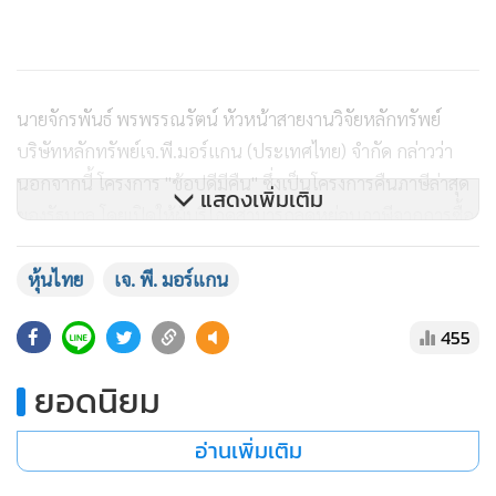
นายจักรพันธ์ พรพรรณรัตน์ หัวหน้าสายงานวิจัยหลักทรัพย์
บริษัทหลักทรัพย์เจ.พี.มอร์แกน (ประเทศไทย) จำกัด กล่าวว่า
นอกจากนี้ โครงการ "ช้อปดีมีคืน" ซึ่งเป็นโครงการคืนภาษีล่าสุด
แสดงเพิ่มเติม
ของรัฐบาล โดยเปิดให้ผู้บริโภคสามารถลดหย่อนภาษีจากการซื้อ
สินค้าและบริการระหว่างวันที่ 1 มกราคมถึงวันที่ 15 กุมภาพันธ์
2566 จะช่วยเสริมการกระตุ้นการใช้จ่ายในประเทศระยะสั้น ทั้งนี้
หุ้นไทย
เจ. พี. มอร์แกน
การใช้จ่ายของชาวต่างชาติที่เพิ่มขึ้นจะกระตุ้นความเชื่อมั่นของผู้
455
บริโภค ซึ่งในขณะนี้ยังคงต่ำกว่าค่าเฉลี่ยระยะยาวอย่างมาก
ยอดนิยม
เจ.พี.มอร์แกน ให้เป้าหมายพื้นฐานที่ 590 สำหรับดัชนี MSCI
Thailand และ 1,800 สำหรับดัชนี SET ของตลาดหลักทรัพย์
อ่านเพิ่มเติม
แห่งประเทศไทยในปี 66 โดยปรับมุมมองให้เพิ่มน้ำหนักการ