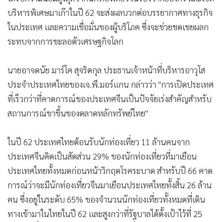
•
เกม
บริหารพิเศษมาเก๊าในปี 62 จะส่งผลบวกต่อบรรยากาศทางธุรกิจ
•
วิทยาศาสตร์
ในประเทศ และความเชื่อมั่นของผู้บริโภค ซึ่งจะช่วยชดเชยผลก
•
SMEs
ระทบจากการชะลอตัวเศรษฐกิจโลก
•
หุ้น
นายอาจดนัย มาร์โค สุจริตกุล ประธานเจ้าหน้าที่บริหารอาวุโส
•
อินโดจีน
ประจำประเทศไทยของเจ.พี.มอร์แกน กล่าวว่า "การเปิดประเทศ
•
กองทุนรวม
ที่เร็วกว่าที่คาดการณ์ของประเทศจีนเป็นปัจจัยเร่งสำคัญสำหรับ
•
Celeb Online
สถานการณ์ขาขึ้นของตลาดหลักทรัพย์ไทย"
•
Factcheck
•
ญี่ปุ่น
ในปี 62 ประเทศไทยต้อนรับนักท่องเที่ยว 11 ล้านคนจาก
•
News1
ประเทศจีนคิดเป็นสัดส่วน 29% ของนักท่องเที่ยวที่มาเยือน
•
Gotomanager
ประเทศไทยทั้งหมดก่อนหน้าวิกฤตโรคระบาด สำหรับปี 66 คาด
การณ์ว่าจะมีนักท่องเที่ยวจีนมาเยือนประเทศไทยทั้งสิ้น 26 ล้าน
คน ซึ่งอยู่ในระดับ 65% ของจำนวนนักท่องเที่ยวทั้งหมดที่เดิน
ทางเข้ามาในไทยในปี 62 และสูงกว่าที่รัฐบาลได้ตั้งเป้าไว้ที่ 25