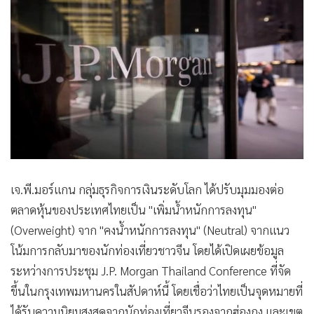
•
Good health & Well-being
•
Green Innovation & SD
•
Management & HR
•
MGR Live
•
Infographic
•
การเมือง
•
ท่องเที่ยว
•
กีฬา
•
ต่างประเทศ
เจ.พี.มอร์แกน กลุ่มธุรกิจการเงินระดับโลก ได้ปรับมุมมองต่อ
•
Special Scoop
ตลาดหุ้นของประเทศไทยเป็น "เพิ่มน้ำหนักการลงทุน"
•
เศรษฐกิจ-ธุรกิจ
(Overweight) จาก "คงน้ำหนักการลงทุน" (Neutral) จากแนว
•
จีน
โน้มการกลับมาของนักท่องเที่ยวชาวจีน โดยได้เปิดเผยข้อมูล
•
ชุมชน-คุณภาพชีวิต
ระหว่างการประชุม J.P. Morgan Thailand Conference ที่จัด
•
อาชญากรรม
ขึ้นในกรุงเทพมหานครในสัปดาห์นี้ โดยเชื่อว่าไทยเป็นจุดหมายที่
•
Motoring
ได้รับความนิยมสูงสุดจากนักท่องเที่ยวจีนรองจากฮ่องกง และเขต