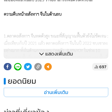
ความคืบหน้าอสังหาฯ จีนในด้านลบ
1.ตลาดอสังหาฯ จีนหดตัวสูง ขณะที่สัญญาณฟื้นตัวยังไม่ชัดเจน :
เมื่อเทียบกับปี 2021 แล้ว ตลาดอสังหาฯ จีนในปี 2022 ซบเซาลง
อย่างมาก ทั้งในด้านการลงทุน (หดตัว -8.8%YOY ในช่วง 10
แสดงเพิ่มเติม
เดือนแรก) พื้นที่การก่อสร้างใหม่ (หดตัว -37.8%YOY) และพื้นที่
ยอดขาย (หดตัว -22.3%YOY) หลังบริษัทอสังหาฯ ไม่สามารถ
697
ลงทุนซื้อที่ดินและก่อสร้างต่อไปได้เนื่องจากมีเงินทุนจำกัด ขณะ
ยอดนิยม
ที่ผู้ซื้อบ้านตัดสินใจเลื่อนการซื้อออกไปก่อนเนื่องจากกังวลว่า
บริษัทอสังหาฯ จะไม่สามารถก่อสร้างโครงการให้เสร็จภายใน
อ่านเพิ่มเติม
กำหนดได้ อีกทั้ง ราคาบ้านอยู่ในช่วงแนวโน้มขาลง ทั้งนี้บริษัท
อสังหาฯ จีนนิยมขายบ้านแบบ Pre-sale หรือการขายบ้านก่อนที่
จะเริ่มก่อสร้างโครงการเพื่อนำเงินทุนไปลงทุนในโครงการอื่นๆ