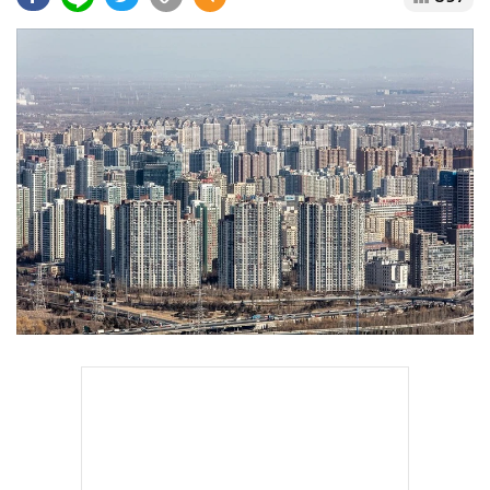
•
Good health & Well-being
•
Green Innovation & SD
•
Management & HR
•
MGR Live
•
Infographic
•
การเมือง
•
ท่องเที่ยว
•
กีฬา
•
ต่างประเทศ
•
Special Scoop
•
เศรษฐกิจ-ธุรกิจ
•
จีน
•
ชุมชน-คุณภาพชีวิต
•
อาชญากรรม
•
Motoring