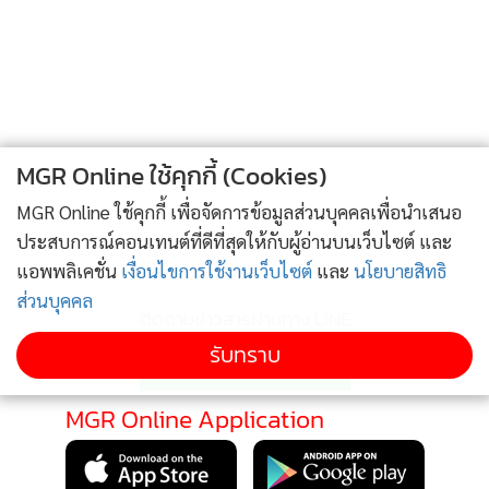
พันธบัตรเพื่อระดมทุนสำหรับการกระตุ้นเศรษฐกิจ อย่างไรก็ดี
หลายมณฑลเริ่มมีระดับหนี้คงค้างใกล้ระดับเพดานที่กระทรวง
การคลังจีนกำหนดที่ 120% ของรายได้รัฐบาลท้องถิ่นในแต่ละ
มณฑล ซึ่งอาจกระทบต่อการระดมทุนต่อไปในอนาคต รวมถึง
การออกพันธบัตรรุ่นใหม่เพื่อชดเชยรุ่นเดิม (Rollover) อีกด้วย
MGR Online ใช้คุกกี้ (Cookies)
ปัจจัยนี้แสดงให้เห็นว่าพื้นที่การคลังในการออกมาตรการกระตุ้น
เศรษฐกิจเริ่มมีจำกัดมากขึ้น ซึ่งอาจกระทบต่อการฟื้นตัวของภา
MGR Online ใช้คุกกี้ เพื่อจัดการข้อมูลส่วนบุคคลเพื่อนำเสนอ
คอสังหาฯ และเศรษฐกิจจีนโดยรวมได้
ประสบการณ์คอนเทนต์ที่ดีที่สุดให้กับผู้อ่านบนเว็บไซต์ และ
แอพพลิเคชั่น
เงื่อนไขการใช้งานเว็บไซต์
และ
นโยบายสิทธิ
ส่วนบุคคล
4.ธนาคารขนาดเล็กเผชิญความเสี่ยงด้านเครดิตมากขึ้น : ภาคอสั
ติดตามข่าวสารผ่านทาง LINE
งหาฯ ที่เติบโตอย่างร้อนแรงในทศวรรษที่ผ่านมา ได้ส่งผลให้
รับทราบ
มูลค่าสินเชื่อคงค้างที่ปล่อยให้กับบริษัทอสังหาฯ และผู้ซื้อบ้าน
เร่งตัวขึ้นอย่างร้อนแรงเช่นกัน โดยในปี 2021 มูลค่าสินเชื่อคง
MGR Online Application
ค้างในภาคอสังหาฯ อยู่ที่ประมาณ 52 ล้านล้านหยวน เพิ่มขึ้นถึง
เกือบ 5 เท่าจากปี 2011 ซึ่งอยู่ที่เพียง 11 ล้านล้านหยวน และคิด