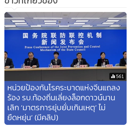
ข่าวที่เกี่ยวข้อง
เนื่องจากเป็นช่องทางการระดมทุนที่เปรียบเสมือนเงินกู้ปลอด
ดอกเบี้ย ซึ่งการขายบ้านล่วงหน้านั้นสามารถกระตุ้นภาคอสังหาฯ
ได้ในยามที่ความเชื่อมั่นของผู้ซื้อบ้านอยู่ในระดับสูง แต่ใน
สถานการณ์ปัจจุบันที่ผู้ซื้อบ้านไม่มั่นใจว่าโครงการที่ตนซื้อจะ
สร้างเสร็จหรือไม่ จึงกลายเป็นปัจจัยฉุดอุปสงค์ในภาคอสังหาฯ
และกระทบต่อการระดมทุนของบริษัทอสังหาฯ จีน
2.
การล็อกดาวน์ในจีนเข้มงวดขึ้นอีกครั้ง กระทบต่อความเชื่อมั่น
ผู้บริโภค
: ในปี 2022 จีนต้องเผชิญการระบาดของ COVID-19
561
รอบรุนแรงที่สุด 2 ระลอกด้วยกัน โดยในระลอกแรกช่วงเดือน
หน่วยป้องกันโรคระบาดแห่งจีนแถลง
มีนาคมถึงพฤษภาคม จีนบังคับใช้มาตรการล็อกดาวน์ในเมือง
ร้อง รบ.ท้องถิ่นเลี่ยงล็อกดาวน์นาน
เซี่ยงไฮ้ ซึ่งเป็นมาตรการเข้มงวดที่สุดตั้งแต่การระบาดครั้งแรกใน
เลิก ‘มาตรการยุ่บยั่บเกินเหตุ’ ไม่
เมืองอู่ฮั่น ส่งผลให้เศรษฐกิจชะลอตัวอย่างมาก ขณะที่อัตราการ
ว่างงานพุ่งสูงขึ้นแตะระดับ 6.1% ในเดือนเมษายน และความเชื่อ
ยืดหยุ่น’ (มีคลิป)
มั่นผู้บริโภคลดลงแตะระดับต่ำสุดตั้งแต่เริ่มมีข้อมูลในปี 1990