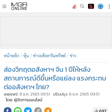
•
หน้าหลัก
•
ทันเหตุการณ์
•
ภาคใต้
•
ภูมิภาค
•
Online Section
หน้าหลัก
หุ้น
ข่าวอสังหาริมทรัพย์
ข่าว
•
บันเทิง
•
ผู้จัดการรายวัน
ส่องวิกฤตอสังหาฯ จีน 1 ปีให้หลัง
•
คอลัมนิสต์
สถานการณ์ดีขึ้นหรือแย่ลง แรงกระทบ
•
ละคร
ต่ออสังหาฯ ไทย?
•
CbizReview
เผยแพร่:
8 ธ.ค. 2565 09:51
ปรับปรุง:
8 ธ.ค. 2565 09:51
•
Cyber BIZ
โดย: ผู้จัดการออนไลน์
•
ผู้จัดกวน
697