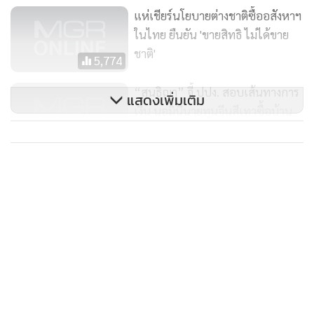
โดยรายได้ประชากรที่ลดลงและมาตรการจำกัดการเดินทางเป็น
แห่เชียร์นโยบายต่างชาติซื้ออสังหาฯ
อีกปัจจัยที่ซ้ำเติมให้อุปสงค์ในภาคอสังหาฯ ชะลอตัวลงอีก ที่
ในไทย ยืนยัน 'ขายสิทธิ ไม่ได้ขาย
สำคัญ จีนกำลังเผชิญการระบาดระลอกใหม่ตั้งแต่เดือน
ชาติ'
5,774
พฤศจิกายน ซึ่งรุนแรงกว่ารอบก่อนหน้า นำไปสู่การล็อกดาวน์ใน
เมืองต่างๆ อีกครั้ง ซึ่งหากยืดเยื้อจะเป็นปัจจัยเพิ่มเติมที่กดดัน
“สนธิญา” จี้ ปปง. สอบเส้นทางการ
แสดงเพิ่มเติม
การฟื้นตัวของภาคอสังหาฯ ต่อไป
เงิน นอมินีนายทุนจีนสีเทาซื้อบ้าน
โครงการหรู เชื่อทำเป็นขบวนการ
433
3.รัฐบาลท้องถิ่นสามารถกระตุ้นเศรษฐกิจได้จำกัดมากขึ้น : ราย
ได้จากการขายที่ดินถือเป็นแหล่งรายได้ที่สำคัญสำหรับรัฐบาล
“ทิพานัน” โชว์ผลงาน “บิ๊กตู่” ปรับ
ท้องถิ่นจีน โดยคิดเป็นสัดส่วนถึง 42% ในปี 20201 ซึ่งหากรวม
กม.ให้ทันสมัย ปฏิวัติดอกเบี้ยโหดใน
รายได้จากภาษีต่างๆ ที่เกี่ยวข้องด้วยแล้วจะสูงถึง 52% เลยที
รอบ 95 ปี ให้เป็นธรรม
83
เดียว ด้วยเหตุนี้การชะลอตัวของภาคอสังหาฯ จึงส่งผลกระทบต่อ
ฐานะการคลังของรัฐบาลท้องถิ่นอย่างมาก โดยเฉพาะในช่วงที่
การใช้จ่ายของรัฐบาลสูงขึ้นเพื่อกระตุ้นเศรษฐกิจ เช่น การลงทุน
ในโครงสร้างพื้นฐาน การลดภาษี และการอัดฉีดสภาพคล่องใน
ธนาคารของรัฐ เป็นต้น ทั้งนี้รัฐบาลท้องถิ่นจีนได้เร่งออก