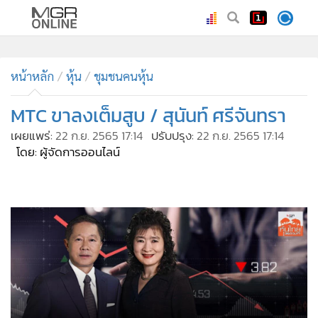
•
หน้าหลัก
•
หน้าหลัก
ทันเหตุการณ์
หุ้น
ชุมชนคนหุ้น
•
ภาคใต้
MTC ขาลงเต็มสูบ / สุนันท์ ศรีจันทรา
•
ภูมิภาค
เผยแพร่:
22 ก.ย. 2565 17:14
ปรับปรุง:
22 ก.ย. 2565 17:14
•
Online Section
โดย: ผู้จัดการออนไลน์
•
บันเทิง
•
ผู้จัดการรายวัน
•
คอลัมนิสต์
•
ละคร
•
CbizReview
ผู้ถือหุ้นรายย่อยบริษัท เมืองไทย แคปปิตอล จำกัด (มหาชน)
•
Cyber BIZ
หรือ MTC กำลังหวั่นไหว เพราะราคาหุ้นทรุดลงต่อเนื่อง และใกล้
•
ผู้จัดกวน
สร้างจุดต่ำสุดในรอบปี