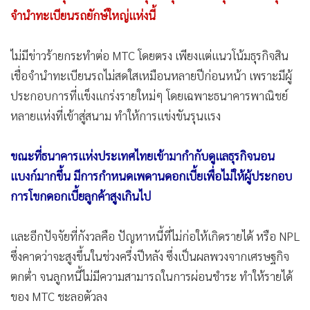
หลายแห่งที่เข้าสู่สนาม ทำให้การแข่งขันรุนแรง
•
เกม
•
วิทยาศาสตร์
ขณะที่ธนาคารแห่งประเทศไทยเข้ามากำกับดูแลธุรกิจนอน
•
SMEs
แบงก์มากขึ้น มีการกำหนดเพดานดอกเบี้ยเพื่อไม่ให้ผู้ประกอบ
•
หุ้น
การโขกดอกเบี้ยลูกค้าสูงเกินไป
•
อินโดจีน
•
กองทุนรวม
และอีกปัจจัยที่กังวลคือ ปัญหาหนี้ที่ไม่ก่อให้เกิดรายได้ หรือ NPL
•
Celeb Online
ซึ่งคาดว่าจะสูงขึ้นในช่วงครึ่งปีหลัง ซึ่งเป็นผลพวงจากเศรษฐกิจ
•
Factcheck
ตกต่ำ จนลูกหนี้ไม่มีความสามารถในการผ่อนชำระ ทำให้รายได้
•
ญี่ปุ่น
ของ MTC ชะลอตัวลง
•
News1
•
Gotomanager
หุ้นกลุ่มนอนแบงก์ โดยเฉพาะธุรกิจสินเชื่อจำนำทะเบียนรถอยู่
ในช่วงขาลง ราคาหุ้นปรับฐานลงมาในทิศทางเดียวกัน ไม่ว่าหุ้น
บริษัท ศรีสวัสดิ์ คอร์ปอเรชั่น จำกัด (มหาชน) หรือ SAWAD หุ้น
บริษัท เงินติดล้อ จำกัด (มหาชน) หรือ TIDLOR