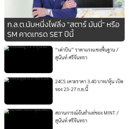
ก.ล.ต.นับหนึ่งไฟลิ่ง "สตาร์ มันนี่" หรือ
SM คาดเทรด SET ปีนี้
24CS เคาะราคา 3.40 บาท/หุ้น เปิด
จอง 23-27 ก.ย.นี้
สถานการณ์อันย่ำแย่ของ MINT /
สุนันท์ ศรีจันทรา
แสดงเพิ่มเติม
TLI ซับน้ำตาคนจองหุ้น / สุนันท์ ศรี