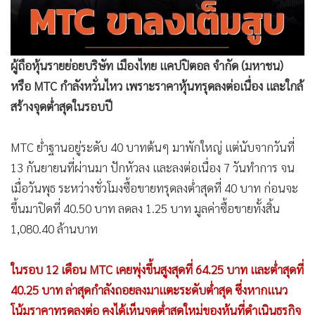
•
Good health & Well-being
MTC ย่ำฐานอยู่ระดับ 40 บาทต้นๆ มาพักใหญ่ แต่นับจากวันที่
•
Green Innovation & SD
13 กันยายนที่ผ่านมา ปักหัวลง และลงต่อเนื่อง 7 วันทำการ จน
•
Management & HR
เมื่อวันพุธ ระหว่างชั่วโมงซื้อขายทรุดลงต่ำสุดที่ 40 บาท ก่อนจะ
•
MGR Live
ขึ้นมาปิดที่ 40.50 บาท ลดลง 1.25 บาท มูลค่าซื้อขายทั้งสิ้น
•
Infographic
1,080.40 ล้านบาท
•
การเมือง
•
ท่องเที่ยว
ในรอบ 12 เดือน MTC เคยพุ่งขึ้นสูงสุดที่ 64.25 บาท และต่ำสุดที่
•
กีฬา
40.25 บาท ล่าสุดกำลังถอยลงมาแตะระดับต่ำสุด ซึ่งหากแนว
•
ต่างประเทศ
โน้มราคาทรุดลงต่อ คงได้เห็นจุดต่ำสุดใหม่ของหุ้นที่ดำเนินธุรกิจ
•
Special Scoop
จำนำทะเบียนรถยักษ์ใหญ่แห่งนี้
•
เศรษฐกิจ-ธุรกิจ
•
จีน
•
ชุมชน-คุณภาพชีวิต
ไม่มีข่าวร้ายกระทำต่อ MTC โดยตรง เพียงแต่แนวโน้มธุรกิจสิน
•
อาชญากรรม
เชื่อจำนำทะเบียนรถไม่สดใสเหมือนหลายปีก่อนหน้า เพราะมีผู้
•
Motoring
ประกอบการที่แข็งแกร่งรายใหม่ๆ โดยเฉพาะธนาคารพาณิชย์