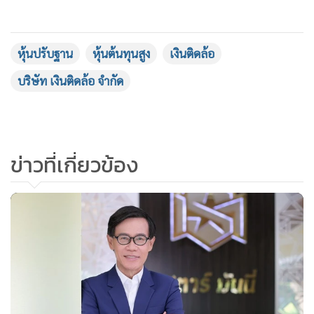
โครงสร้างผู้ถือหุ้นใหญ่ MTC ประกอบด้วยกลุ่มเพชรอำไพ ถือ
หุ้นรวมกันในสัดส่วนกว่า 67% ของทุนจดทะเบียน มีผู้ถือหุ้นราย
ย่อยจำนวน 17,242 ราย ถือหุ้นรวมกันในสัดส่วน 32.10% ของ
ทุนจดทะเบียน และน่าจะติดหุ้นต้นทุนสูงกันถ้วนหน้า
หุ้นปรับฐาน
หุ้นต้นทุนสูง
เงินติดล้อ
บริษัท เงินติดล้อ จำกัด
ถ้าจุดเลวร้ายสุดขีดของธุรกิจสินเชื่อจำนำทะเบียนรถผ่านพ้นไป
แล้ว ถ้าราคาหุ้น MTC ถึงจุดต่ำสุดหรือใกล้จุดต่ำสุดแล้ว คงเป็น
จะจังหวะที่ดีในการเข้าไปช้อนเก็บ
ข่าวที่เกี่ยวข้อง
แต่ใครจะบอกได้ว่า MTC ลงมาต่ำเตี้ยติดดินแล้ว