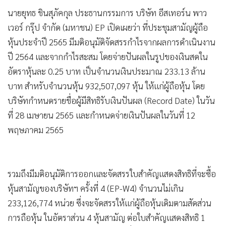
•
เกม
นายยุทธ ชินสุภัคกุล ประธานกรรมการ บริษัท อีสเทอร์น พาว
•
วิทยาศาสตร์
เวอร์ กรุ๊ป จำกัด (มหาชน) EP เปิดเผยว่า ที่ประชุมสามัญผู้ถือ
•
SMEs
หุ้นประจำปี 2565 มีมติอนุมัติจัดสรรกำไรจากผลการดำเนินงาน
•
หุ้น
ปี 2564 และจากกำไรสะสม โดยจ่ายปันผลในรูปของเงินสดใน
อัตราหุ้นละ 0.25 บาท เป็นจำนวนเงินประมาณ 233.13 ล้าน
•
อินโดจีน
บาท สำหรับจำนวนหุ้น 932,507,097 หุ้น ให้แก่ผู้ถือหุ้น โดย
•
กองทุนรวม
บริษัทกำหนดรายชื่อผู้มีสิทธิรับเงินปันผล (Record Date) ในวัน
•
Celeb Online
ที่ 28 เมษายน 2565 และกำหนดจ่ายเงินปันผลในวันที่ 12
•
Factcheck
พฤษภาคม 2565
•
ญี่ปุ่น
•
News1
•
Gotomanager
รวมถึงมีมติอนุมัติการออกและจัดสรรใบสำคัญแสดงสิทธิที่จะซื้อ
หุ้นสามัญของบริษัทฯ ครั้งที่ 4 (EP-W4) จำนวนไม่เกิน
233,126,774 หน่วย ซึ่งจะจัดสรรให้แก่ผู้ถือหุ้นเดิมตามสัดส่วน
การถือหุ้น ในอัตราส่วน 4 หุ้นสามัญ ต่อใบสําคัญแสดงสิทธิ 1