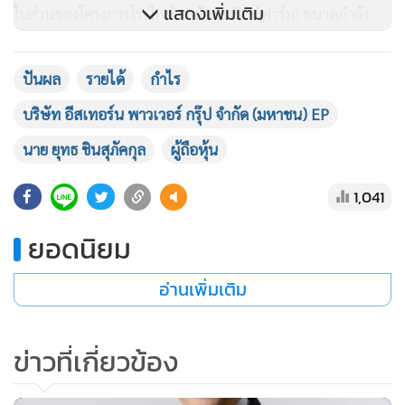
แสดงเพิ่มเติม
ในส่วนของโครงการโรงไฟฟ้าพลังลม (วินด์ฟาร์ม) ขนาดกำลัง
การผลิตรวม 100 เมกะวัตต์ และอีก 60 เมกะวัตต์ในเดือน
มิถุนายน 2565 นอกจากนี้แล้วบริษัทฯ ได้เข้าไปศึกษาพัฒนา
ปันผล
รายได้
กำไร
พลังงานไฟฟ้ากังหันลม และพลังงานทางเลือกอื่นๆ อยู่ในกลุ่ม
บริษัท อีสเทอร์น พาวเวอร์ กรุ๊ป จำกัด (มหาชน) EP
ประเทศอาเซียน คาดว่าจะมีความชัดเจนภายในปีนี้
นาย ยุทธ ชินสุภัคกุล
ผู้ถือหุ้น
1,041
ยอดนิยม
อ่านเพิ่มเติม
ข่าวที่เกี่ยวข้อง