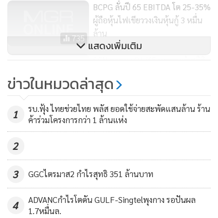
BCPG ลั่นปี 65 EBITDA โต 25-35%
ผู้ถือหุ้นไฟเขียววงเงินหุ้นกู้ 3 หมื่น
ล้าน
735
แสดงเพิ่มเติม
SCN คาดงบ Q1/65 ทะยานทำสถิติ
สูงสุดใหม่
ข่าวในหมวดล่าสุด
241
รบ.ฟุ้ง ไทยช่วยไทย พลัส ยอดใช้จ่ายสะพัดแสนล้าน ร้าน
1
ค้าร่วมโครงการกว่า 1 ล้านแห่ง
2
3
GGCไตรมาส2 กำไรสุทธิ 351 ล้านบาท
ADVANCกำไรโตดัน GULF-Singtelพุงกาง รอปันผล
4
1.7หมื่นล.