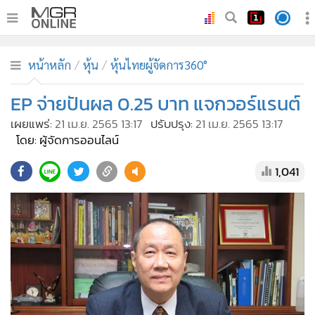
•
หน้าหลัก
หน้าหลัก
หุ้น
หุ้นไทยผู้จัดการ360°
•
ทันเหตุการณ์
•
EP จ่ายปันผล 0.25 บาท แจกวอร์แรนต์
ภาคใต้
•
ภูมิภาค
เผยแพร่:
21 เม.ย. 2565 13:17
ปรับปรุง:
21 เม.ย. 2565 13:17
โดย: ผู้จัดการออนไลน์
•
Online Section
•
บันเทิง
1,041
•
ผู้จัดการรายวัน
•
คอลัมนิสต์
•
ละคร
•
CbizReview
•
Cyber BIZ
•
ผู้จัดกวน