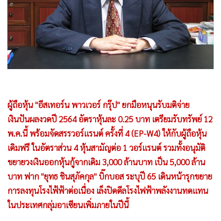
•
Good health & Well-being
•
Green Innovation & SD
•
Management & HR
•
MGR Live
•
Infographic
•
การเมือง
•
ท่องเที่ยว
ผู้ถือหุ้น "อีสเทอร์น พาวเวอร์ กรุ๊ป" ยกมือหนุนรับมติจ่าย
•
กีฬา
เงินปันผลงวดปี 2564 อัตราหุ้นละ 0.25 บาท เตรียมรับทรัพย์ 12
•
ต่างประเทศ
พ.ค.นี้ พร้อมจัดสรรวอร์แรนต์ ครั้งที่ 4 (EP-W4) ให้กับผู้ถือหุ้น
•
Special Scoop
เดิมฟรี ในอัตราส่วน 4 หุ้นสามัญต่อ 1 วอร์แรนต์ รวมทั้งอนุมัติ
•
เศรษฐกิจ-ธุรกิจ
ขยายวงเงินออกหุ้นกู้จากเดิม 3,000 ล้านบาท เป็น 5,000 ล้าน
•
จีน
บาท ฟาก "ยุทธ ชินสุภัคกุล" บิ๊กบอส ระบุปี 65 เดินหน้ารุกขยาย
•
ชุมชน-คุณภาพชีวิต
การลงทุนโรงไฟ้ฟ้าต่อเนื่อง เล็งปิดดีลโรงไฟฟ้าพลังงานทดแทน
•
อาชญากรรม
ในประเทศกลุ่มอาเซียนเพิ่มภายในปีนี้
•
Motoring