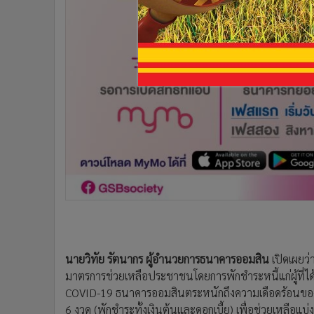
•
อินโดจีน
•
กองทุนรวม
•
Celeb Online
•
Factcheck
•
ญี่ปุ่น
•
News1
•
Gotomanager
นายวิทัย รัตนากร ผู้อำนวยการธนาคารออมสิน
เปิดเผยว
มาตรการช่วยเหลือประชาชนโดยการพักชำระหนี้แก่ผู้ที
COVID-19 ธนาคารออมสินตระหนักถึงความเดือดร้อนของลูกห
6 งวด (พักชำระทั้งเงินต้นและดอกเบี้ย) เพื่อช่วยเหลือ