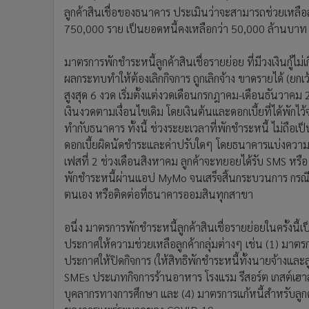
ลูกค้าสินเชื่อของธนาคาร ประเมินว่าจะสามารถช่วยเหลือล
750,000 ราย เป็นยอดหนี้คงเหลือกว่า 50,000 ล้านบาท
มาตรการพักชำระหนี้ลูกค้าสินเชื่อรายย่อย ที่มีวงเงินกู้ไม
ผลกระทบทำให้ต้องเลิกกิจการ ถูกเลิกจ้าง ขาดรายได้ (ยก
สูงสุด 6 งวด เริ่มตั้งแต่งวดเดือนกรกฎาคม-เดือนธันวาคม 
เงินงวดตามเงื่อนไขเดิม โดยเงินต้นและดอกเบี้ยที่ได้พัก
ทำกับธนาคาร ทั้งนี้ ช่วงระยะเวลาที่พักชำระหนี้ ไม่ถือเ
ดอกเบี้ยผิดนัดชำระและค่าปรับใดๆ โดยธนาคารแบ่งความช
เฟสที่ 2 ช่วงเดือนสิงหาคม ลูกค้าจะทยอยได้รับ SMS หรื
พักชำระหนี้ผ่านแอป MyMo จนเสร็จสิ้นกระบวนการ กรณี
ตนเอง หรือติดต่อที่ธนาคารออมสินทุกสาขา
อนึ่ง มาตรการพักชำระหนี้ลูกค้าสินเชื่อรายย่อยในครั้งน
ประกาศให้ความช่วยเหลือลูกค้ากลุ่มต่างๆ เช่น (1) มาตรกา
ประกาศให้ปิดกิจการ (ให้สิทธิพักชำระหนี้ทั้งนายจ้างและลูก
SMEs ประเภทกิจการร้านอาหาร โรงแรม รีสอร์ต เกสต์เฮา
บุคลากรทางการศึกษา และ (4) มาตรการแก้หนี้สำหรับลูก