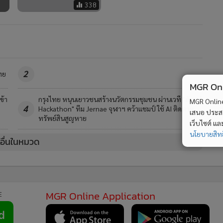
338
2
ทย
MGR Onli
ข้า
กรุงไทย หนุนเยาวชนสร้างนวัตกรรมชุมชน ผ่านเวที "ฮักแม่
MGR Online 
4
Hackathon" ทีม Jernae จุฬาฯ คว้าแชมป์ ใช้ AI ติดตาม
เสนอ ประสบก
ทรัพย์สินสูญหาย
เว็บไซต์ แ
นโยบายสิทธ
วอื่นในหมวด
MGR Online Application
E