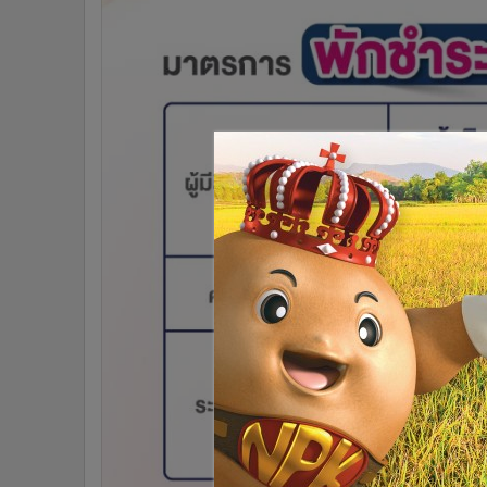
•
Management & HR
•
MGR Live
•
Infographic
•
การเมือง
•
ท่องเที่ยว
•
กีฬา
•
ต่างประเทศ
•
Special Scoop
•
เศรษฐกิจ-ธุรกิจ
•
จีน
•
ชุมชน-คุณภาพชีวิต
•
อาชญากรรม
•
Motoring
•
เกม
•
วิทยาศาสตร์
•
SMEs
•
หุ้น