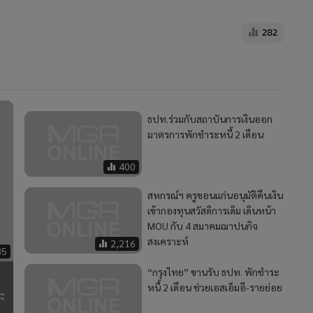
282
ธปท.ร่วมกับสถาบันการเงินออก
มาตรการพักชำระหนี้ 2 เดือน
400
สหกรณ์ฯ ครูขอนแก่นอนุมัติคืนเงิน
เข้ากองทุนสวัสดิการเดิม เดินหน้า
MOU กับ 4 สมาคมฌาปนกิจ
สงเคราะห์
2,216
85
“กรุงไทย” ขานรับ ธปท. พักชำระ
หนี้ 2 เดือน ช่วยเอสเอ็มอี-รายย่อย
ะ