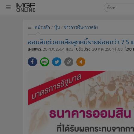
เลือกเครื่องมือท
•
หน้าหลัก
หน้าหลัก
หุ้น
ข่าวการเงิน-การคลัง
ค้นหา
•
ทันเหตุการณ์
Google
•
ภาคใต้
ออมสินช่วยเหลือลูกหนี้รายย่อยกว่า 7.5 
•
ภูมิภาค
MGR Onl
เผยแพร่:
20 ก.ค. 2564 11:03
ปรับปรุง:
20 ก.ค. 2564 11:03
โดย: 
•
Online Section
ค้นหาขั
•
บันเทิง
•
ผู้จัดการรายวัน
•
คอลัมนิสต์
•
ละคร
•
CbizReview
•
Cyber BIZ
•
ผู้จัดกวน
•
Good health & Well-being
•
Green Innovation & SD