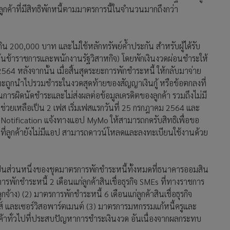
ูกค้าที่มีสิทธิพักหนี้ตามมาตรการนี้ในจำนวนมากถึงกว่า
่เกิน 200,000 บาท และไม่ใช้หลักทรัพย์ค้ำประกัน สำหรับผู้ได้รับ
เว้นข้าราชการและพนักงานรัฐวิสาหกิจ) โดยพักเงินงวดผ่อนชำระให้
2564 หลังจากนั้น เมื่อสิ้นสุดระยะการพักชำระหนี้ ให้กลับมาจ่าย
ไว้จะถูกนำไปรวมชำระในงวดสุดท้ายของสัญญาเงินกู้ หรือข้อตกลงที่
ป็นการผิดนัดชำระและไม่ส่งผลต่อข้อมูลเครดิตของลูกค้า รวมถึงไม่มี
่วยเหลือเป็น 2 เฟส เริ่มเฟสแรกวันที่ 25 กรกฎาคม 2564 และ
อ Notification แจ้งทางแอป MyMo ให้สามารถกดรับสิทธิเพื่อขอ
ที่ลูกค้ายังไม่มีแอป สามารถดาวน์โหลดและลงทะเบียนใช้งานด้วย
ี้เป็นส่วนหนึ่งของชุดมาตรการพักชำระหนี้ทั้งหมดที่ธนาคารออมสิน
รพักชำระหนี้ 2 เดือนแก่ลูกค้าสินเชื่อธุรกิจ SMEs ที่ทางราชการ
จ้าง) (2) มาตรการพักชำระหนี้ 6 เดือนแก่ลูกค้าสินเชื่อธุรกิจ
ส์ และเซอร์วิสอพาร์ตเมนต์ (3) มาตรการมหกรรมแก้หนี้ครูและ
ค้าทั่วไปที่ประสบปัญหาการชำระเงินงวด อันเนื่องจากผลกระทบ