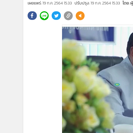
•
Management & HR
เผยแพร่:
19 ก.ค. 2564 15:33
ปรับปรุง:
19 ก.ค. 2564 15:33
โดย: ผ
•
MGR Live
•
Infographic
•
การเมือง
•
ท่องเที่ยว
•
กีฬา
•
ต่างประเทศ
•
Special Scoop
•
เศรษฐกิจ-ธุรกิจ
•
จีน
•
ชุมชน-คุณภาพชีวิต
•
อาชญากรรม
•
Motoring
•
เกม
•
วิทยาศาสตร์
•
SMEs
•
หุ้น