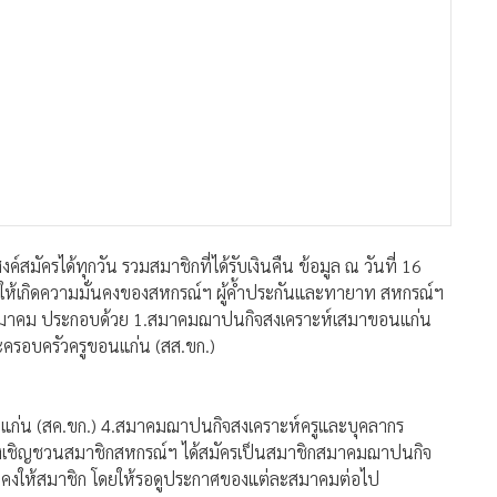
มัครได้ทุกวัน รวมสมาชิกที่ได้รับเงินคืน ข้อมูล ณ วันที่ 16
ห้เกิดความมั่นคงของสหกรณ์ฯ ผู้ค้ำประกันและทายาท สหกรณ์ฯ
สมาคม ประกอบด้วย 1.สมาคมฌาปนกิจสงเคราะห์เสมาขอนแก่น
ครอบครัวครูขอนแก่น (สส.ขก.)
ก่น (สค.ขก.) 4.สมาคมฌาปนกิจสงเคราะห์ครูและบุคลากร
ึงเชิญชวนสมาชิกสหกรณ์ฯ ได้สมัครเป็นสมาชิกสมาคมฌาปนกิจ
ั่นคงให้สมาชิก โดยให้รอดูประกาศของแต่ละสมาคมต่อไป