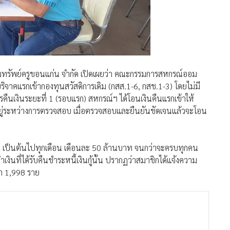
รัพย์ครูขอนแก่น จำกัด เปิดเผยว่า คณะกรรมการสหกรณ์ออม
ิจาคแรกเข้ากองทุนสวัสดิการเดิม (กสส.1-6, กสช.1-3) โดยไม่มี
ืนเงินระยะที่ 1 (รอบแรก) สหกรณ์ฯ ได้โอนเงินคืนแรกเข้าให้
ู่ระหว่างการตรวจสอบ เมื่อตรวจสอบและยืนยันชัดเจนแล้วจะโอน
4 เป็นต้นไปทุกเดือน เดือนละ 50 ล้านบาท จนกว่าจะครบทุกคน
ินที่ได้รับคืนชำระหนี้เงินกู้นั้น ปรากฏว่าสมาชิกได้แจ้งความ
่า 1,998 ราย