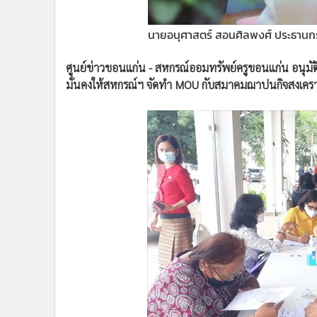
•
อินโดจีน
•
กองทุนรวม
นายอนุศาสตร์ สอนศิลพงศ์ ประธานก
•
Celeb Online
ศูนย์ข่าวขอนแก่น - สหกรณ์ออมทรัพย์ครูขอนแก่น อนุมัติ
•
Factcheck
มั่นคงให้สหกรณ์ฯ จัดทำ MOU กับสมาคมฌาปนกิจสงเคราะ
•
ญี่ปุ่น
•
News1
•
Gotomanager