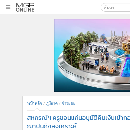
เลือกเครื่องมือท
•
หน้าหลัก
ค้นหา
•
ทันเหตุการณ์
Google
•
ภาคใต้
•
ภูมิภาค
MGR Onl
•
Online Section
ค้นหาขั
•
บันเทิง
•
ผู้จัดการรายวัน
•
คอลัมนิสต์
•
ละคร
•
CbizReview
•
Cyber BIZ
หน้าหลัก
ภูมิภาค
ข่าวย่อย
•
ผู้จัดกวน
สหกรณ์ฯ ครูขอนแก่นอนุมัติคืนเงินเข้าก
•
Good health & Well-being
•
Green Innovation & SD
ฌาปนกิจสงเคราะห์