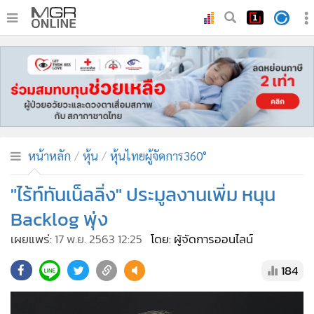
•
หน้าหลัก
•
ทันเหตุการณ์
•
ภาคใต้
•
ภูมิภาค
•
Online Section
หน้าหลัก
หุ้น
หุ้นไทยผู้จัดการ360°
•
บันเทิง
•
ผู้จัดการรายวัน
"ไร้ท์ทันเน็ลลิ่ง" ประมูลงานเพิ่ม หนุน
•
คอลัมนิสต์
Backlog พุ่ง
•
ละคร
เผยแพร่:
17 พ.ย. 2563 12:25
โดย: ผู้จัดการออนไลน์
•
CbizReview
184
•
Cyber BIZ
•
ผู้จัดกวน