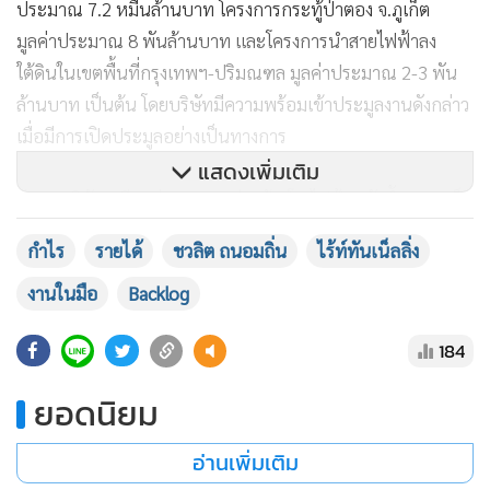
ประมาณ 7.2 หมื่นล้านบาท โครงการกระทู้ป่าตอง จ.ภูเก็ต
มูลค่าประมาณ 8 พันล้านบาท และโครงการนำสายไฟฟ้าลง
ใต้ดินในเขตพื้นที่กรุงเทพฯ-ปริมณฑล มูลค่าประมาณ 2-3 พัน
ล้านบาท เป็นต้น โดยบริษัทมีความพร้อมเข้าประมูลงานดังกล่าว
เมื่อมีการเปิดประมูลอย่างเป็นทางการ
แสดงเพิ่มเติม
ล่าสุด บริษัทเตรียมส่งมอบงานก่อสร้างโรงไฟฟ้าพลังน้ำขนาดเล็ก
คลองตรอน จ.อุตรดิตถ์ มูลค่าโครงการ 189.77 ล้านบาท ให้แก่
กำไร
รายได้
ชวลิต ถนอมถิ่น
ไร้ท์ทันเน็ลลิ่ง
เจ้าของโครงการ การไฟฟ้าฝ่ายผลิตแห่งประเทศไทย ซึ่งปัจจุบัน
งานในมือ
Backlog
อยู่ระหว่างการตรวจรับงาน โดยเมื่อส่งมอบงานเป็นที่เรียบร้อย
แล้วบริษัทจะรับรู้รายได้ที่เหลือจากโครงการดังกล่าว มูลค่า 4.71
184
ล้านบาท ในไตรมาส 4/63 นี้
ยอดนิยม
ปัจจุบัน บริษัทมีงานในมือ (Backlog) ที่รอรับรู้รายได้ ณ สิ้น
เดือนกันยายน 2563 อยู่ที่ 4,265 ล้านบาท ที่จะทยอยรับรู้รายได้
อ่านเพิ่มเติม
ในอีก 2 ปี (ปี 64-65) เช่น 1) โครงการก่อสร้างรถไฟทางคู่ ช่วง