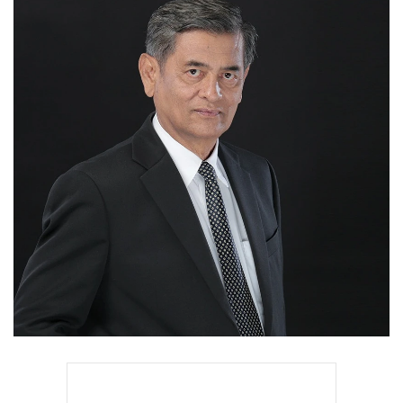
•
Good health & Well-being
•
Green Innovation & SD
•
Management & HR
•
MGR Live
•
Infographic
•
การเมือง
•
ท่องเที่ยว
•
กีฬา
•
ต่างประเทศ
•
Special Scoop
•
เศรษฐกิจ-ธุรกิจ
•
จีน
•
ชุมชน-คุณภาพชีวิต
•
อาชญากรรม
•
Motoring