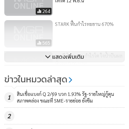
เทรด 12 พ.ย.นี้
เติบโตของรายได้อยู่ที่ระดับ 10-15% ต่อปี พร้อมรักษาอัตรา
264
กำไรขั้นต้นที่ระดับ 22-24% และอัตรากำไรสุทธิ 9-10%
STARK ฟื้นกำไรทะยาน 670%
565
ยูเอซี โกลบอล กำไรโต ใจป้ำปันผล
แสดงเพิ่มเติม
หุ้นละ 0.06 บาท
130
ข่าวในหมวดล่าสุด
สินเชื่อแบงก์ Q 2/69 บวก 1.93% รัฐ-รายใหญ่กู้ตุน
1
สภาพคล่อง ขณะที่ SME-รายย่อย ยังซึม
2