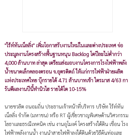
"ไร้ท์ทันเน็ลลิ่ง" เพิ่มโอกาสรับงานใหม่ในและต่างประเทศ จ่อ
ประมูลงานโครงสร้างพื้นฐานหนุน Backlog โตปีละไม่ต่ำกว่า
4,000 ล้านบาท ล่าสุด เตรียมส่งมอบงานโครงการโรงไฟฟ้าพลัง
น้ำขนาดเล็กคลองตรอน จ.อุตรดิตถ์ ให้แก่การไฟฟ้าฝ่ายผลิต
แห่งประเทศไทย บุ๊กรายได้ 4.71 ล้านบาทเข้า ไตรมาส 4/63 กา
รันตีผลงานปีนี้ทำนิวไฮ รายได้โต 10-15%
นายชวลิต ถนอมถิ่น ประธานเจ้าหน้าที่บริหาร บริษัท ไร้ท์ทัน
เน็ลลิ่ง จำกัด (มหาชน) หรือ RT ผู้เชี่ยวชาญพิเศษด้านวิศวกรรม
โยธาและธรณีเทคนิค เช่น งานอุโมงค์ โครงสร้างใต้ดิน เขื่อน โรง
ไฟฟ้าพลังงานน้ำ งานนำสายไฟฟ้าลงใต้ดินด้วยวิธีดันท่อและ