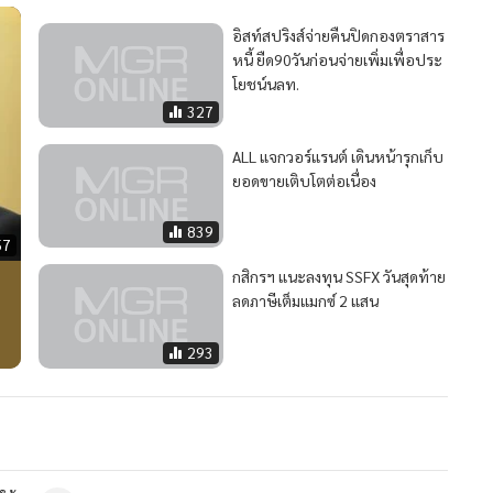
อิสท์สปริงส์จ่ายคืนปิดกองตราสาร
หนี้ ยืด90วันก่อนจ่ายเพิ่มเพื่อประ
โยชน์นลท.
327
ALL แจกวอร์แรนต์ เดินหน้ารุกเก็บ
ยอดขายเติบโตต่อเนื่อง
839
57
กสิกรฯ แนะลงทุน SSFX วันสุดท้าย
ลดภาษีเต็มแมกซ์ 2 แสน
293