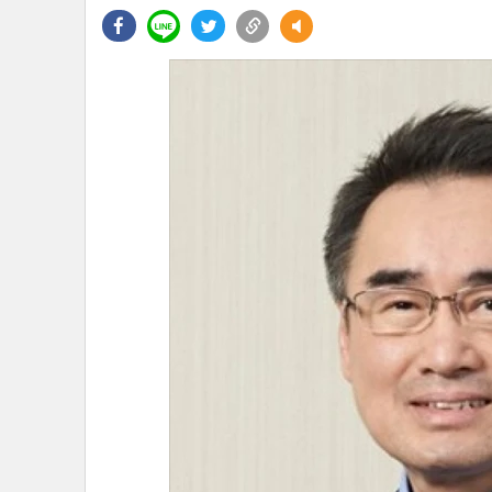
•
Management & HR
•
MGR Live
•
Infographic
•
การเมือง
•
ท่องเที่ยว
•
กีฬา
•
ต่างประเทศ
•
Special Scoop
•
เศรษฐกิจ-ธุรกิจ
•
จีน
•
ชุมชน-คุณภาพชีวิต
•
อาชญากรรม
•
Motoring
•
เกม
•
วิทยาศาสตร์
•
SMEs
•
หุ้น