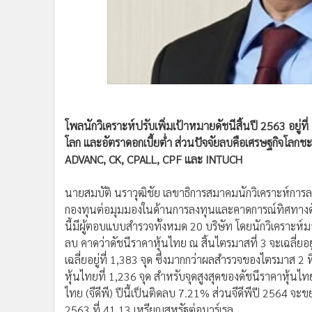
•
อินโดจีน
•
กองทุนรวม
•
Celeb Online
•
Factcheck
•
ญี่ปุ่น
•
News1
•
Gotomanager
โพลนักวิเคราะห์ปรับเพิ่มเป้าหมายดัชนีสิ้นปี 2563 อยู
โลก และอัตราดอกเบี้ยต่ำ ส่วนปัจจัยลบคือเศรษฐกิจโลกช
ADVANC, CK, CPALL, CPF และ INTUCH
นายสมบัติ นราวุฒิชัย เลขาธิการสมาคมนักวิเคราะห์การ
กองทุนต่อมุมมองในด้านการลงทุนและคาดการณ์ทิศทางดัชนี
นี้มีผู้ตอบแบบสำรวจทั้งหมด 20 บริษัท โดยนักวิเคราะห
ลบ คาดว่าดัชนีราคาหุ้นไทย ณ สิ้นไตรมาสที่ 3 จะเฉลี่ยอยู
เฉลี่ยอยู่ที่ 1,383 จุด ซึ่งมากกว่าผลสำรวจของไตรมาส 2 ท
หุ้นไทยที่ 1,236 จุด สำหรับจุดสูงสุดของดัชนีราคาหุ้นไ
ไทย (จีดีพี) ปีนี้เป็นติดลบ 7.21% ส่วนจีดีพีปี 2564 
2563 ที่ 41.13 เหรียญสหรัฐต่อบาร์เรล