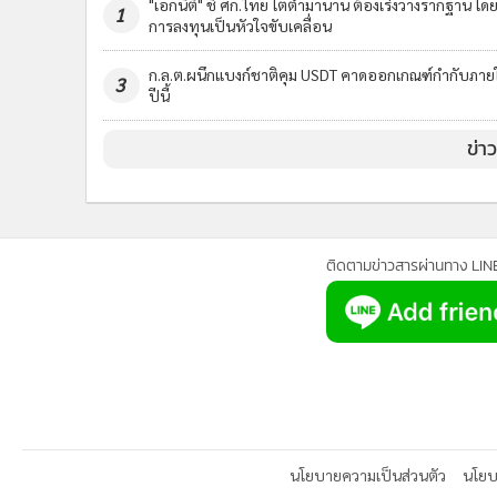
"เอกนิติ" ชี้ ศก.ไทย โตต่ำมานาน ต้องเร่งวางรากฐาน โดย
1
การลงทุนเป็นหัวใจขับเคลื่อน
ก.ล.ต.ผนึกแบงก์ชาติคุม USDT คาดออกเกณฑ์กำกับภาย
3
ปีนี้
ข่า
ติดตามข่าวสารผ่านทาง LIN
นโยบายความเป็นส่วนตัว
นโยบา