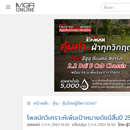
เลือกเครื่องมือท
•
หน้าหลัก
ค้นหา
•
ทันเหตุการณ์
Google
•
ภาคใต้
•
ภูมิภาค
MGR Onl
•
Online Section
ค้นหาขั
•
บันเทิง
•
ผู้จัดการรายวัน
•
คอลัมนิสต์
•
ละคร
•
CbizReview
•
Cyber BIZ
หน้าหลัก
หุ้น
หุ้นไทยผู้จัดการ360°
•
ผู้จัดกวน
โพลนักวิเคราะห์เพิ่มเป้าหมายดัชนีสิ้นปี 256
•
Good health & Well-being
•
Green Innovation & SD
เผยแพร่:
2 ก.ค. 2563 14:48
ปรับปรุง:
2 ก.ค. 2563 16:30
โดย: ผู