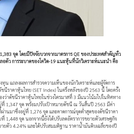
่ที่ 1,383 จุด โดยมีปัจจัยบวกจากมาตรการ QE ของประเทศสำคัญทั่ว
ะลอตัว การระบาดของโควิด-19 แนะหุ้นที่นักวิเคราะห์แนะนำ คือ
ลงทุน แถลงผลการสำรวจความเห็นของนักวิเคราะห์และผู้จัดการ
ราคาหุ้นไทย (SET Index) ในครึ่งหลังของปี 2563 นี้ โดยครั้ง
์มองว่าดัชนีราคาหุ้นไทยในช่วงไตรมาสที่ 3 มีแนวโน้มไปในทิศทาง
่ที่ 1,347 จุด พร้อมปรับเป้าหมายดัชนี ณ วันสิ้นปี 2563 มีค่า
ี่ผ่านมาซึ่งอยู่ที่ 1,276 จุด และคาดการณ์จุดต่ำสุดของดัชนีราคา
ทยที่ 1,448 จุด นอกจากนี้ยังได้ปรับลดอัตราการขยายตัวเศรษฐกิจ
จะขยายตัว 4.24% และได้ปรับสมมติฐาน ราคาน้ำมันดิบเฉลี่ยของปี