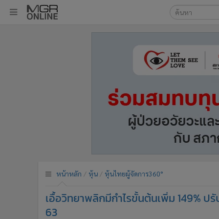
เลือกเครื่องมือท
•
หน้าหลัก
ค้นหา
•
ทันเหตุการณ์
Google
•
ภาคใต้
•
ภูมิภาค
MGR Onl
•
Online Section
ค้นหาขั
•
บันเทิง
•
ผู้จัดการรายวัน
•
คอลัมนิสต์
•
ละคร
•
CbizReview
•
Cyber BIZ
หน้าหลัก
หุ้น
หุ้นไทยผู้จัดการ360°
•
ผู้จัดกวน
เอื้อวิทยาพลิกมีกำไรขั้นต้นเพิ่ม 149% ปร
•
Good health & Well-being
•
Green Innovation & SD
63