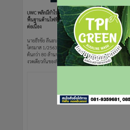
•
อินโดจีน
•
กองทุนรวม
UWC พลิกมีกำไรขั้นต้นเพิ่ม 149% ปรับโครงสร้างธุรกิจคร
พื้นฐานด้านไฟฟ้าและเสาเทเลคอม ปักธงปี 63 ขยายธุรกิ
•
Celeb Online
ต่อเนื่อง
•
Factcheck
•
ญี่ปุ่น
นายธีรชัย ลีนะบรรจง ประธานเจ้าหน้าที่บริหาร บริษัท เ
•
News1
ไตรมาส 1/2563 บริษัทมีกำไรขั้นต้น 39.59 ล้านบาท เพิ่ม
•
Gotomanager
ต้นกว่า 80 ล้านบาท ขณะที่มีกำไรก่อนหักดอกเบี้ย ภาษี ค่
งวดเดียวกันของปีก่อนที่ขาดทุน 85 ล้านบาท