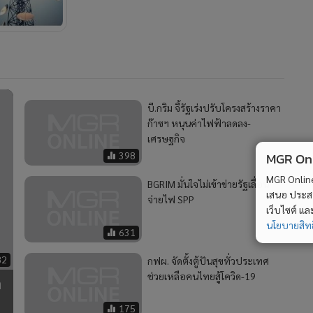
บี.กริม จี้รัฐเร่งปรับโครงสร้างราคา
ก๊าซฯ หนุนค่าไฟฟ้าลดลง-
เศรษฐกิจ
MGR Onli
398
MGR Online 
BGRIM มั่นใจไม่เข้าข่ายรัฐเลื่อน
เสนอ ประสบก
จ่ายไฟ SPP
เว็บไซต์ แ
นโยบายสิทธ
631
82
กฟผ. จัดตั้งตู้ปันสุขทั่วประเทศ
ช่วยเหลือคนไทยสู้โควิด-19
ก
175