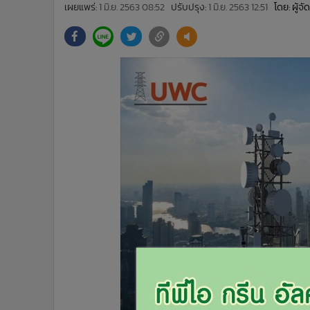
•
Management & HR
เผยแพร่:
1 มิ.ย. 2563 08:52
ปรับปรุง:
1 มิ.ย. 2563 12:51
โดย: ผู้จ
•
MGR Live
•
Infographic
•
การเมือง
•
ท่องเที่ยว
•
กีฬา
•
ต่างประเทศ
•
Special Scoop
•
เศรษฐกิจ-ธุรกิจ
•
จีน
•
ชุมชน-คุณภาพชีวิต
•
อาชญากรรม
•
Motoring
•
เกม
•
วิทยาศาสตร์
•
SMEs
•
หุ้น