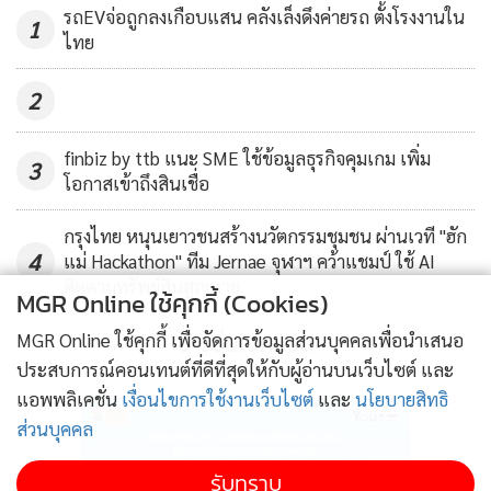
241
รถEVจ่อถูกลงเกือบแสน คลังเล็งดึงค่ายรถ ตั้งโรงงานใน
"แม้ว่าภาคธุรกิจและการจ้างงานจะได้รับผลกระทบอย่างรุนแรง
1
ไทย
และระยะเวลาของการแพร่ระบาดตลอดจนการฟื้นตัวจาก
สถานการณ์โควิด-19 ยังมีความไม่แน่นอน กรุงศรียังคงมุ่งมั่นใน
2
ความพยายามให้การช่วยเหลือลูกค้ารวมถึงภาคสังคมและ
เศรษฐกิจ ตลอดเส้นทางการฟื้นฟูสู่สภาวะปกติ" นายอาคิตะ
finbiz by ttb แนะ SME ใช้ข้อมูลธุรกิจคุมเกม เพิ่ม
3
โอกาสเข้าถึงสินเชื่อ
กล่าวเพิ่มเติม
กรุงไทย หนุนเยาวชนสร้างนวัตกรรมชุมชน ผ่านเวที "ฮัก
4
แม่ Hackathon" ทีม Jernae จุฬาฯ คว้าแชมป์ ใช้ AI
ติดตามทรัพย์สินสูญหาย
MGR Online ใช้คุกกี้ (Cookies)
ข่าวอื่นในหมวด
MGR Online ใช้คุกกี้ เพื่อจัดการข้อมูลส่วนบุคคลเพื่อนำเสนอ
ประสบการณ์คอนเทนต์ที่ดีที่สุดให้กับผู้อ่านบนเว็บไซต์ และ
แอพพลิเคชั่น
เงื่อนไขการใช้งานเว็บไซต์
และ
นโยบายสิทธิ
ส่วนบุคคล
รับทราบ