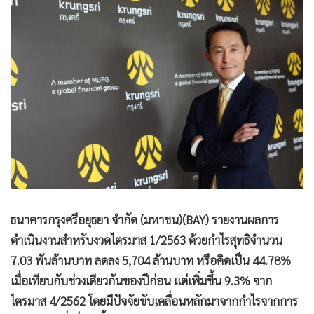
•
Good health & Well-being
•
Green Innovation & SD
•
Management & HR
•
MGR Live
•
Infographic
•
การเมือง
•
ท่องเที่ยว
•
กีฬา
•
ต่างประเทศ
•
Special Scoop
•
เศรษฐกิจ-ธุรกิจ
ธนาคารกรุงศรีอยุธยา จำกัด (มหาชน)(BAY) รายงานผลการ
•
จีน
ดำเนินงานสำหรับงวดไตรมาส 1/2563 ด้วยกำไรสุทธิจำนวน
7.03 พันล้านบาท ลดลง 5,704 ล้านบาท หรือคิดเป็น 44.78%
•
ชุมชน-คุณภาพชีวิต
เมื่อเทียบกับช่วงเดียวกันของปีก่อน แต่เพิ่มขึ้น 9.3% จาก
•
อาชญากรรม
ไตรมาส 4/2562 โดยมีปัจจัยขับเคลื่อนหลักมาจากกำไรจากการ
•
Motoring