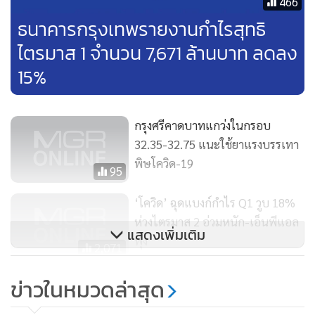
466
หน้าที่บริหาร ธนาคารกรุงศรีอยุธยา จำกัด (มหาชน)
กล่าวว่า
ธนาคารกรุงเทพรายงานกำไรสุทธิ
แม้ว่ากรุงศรีสามารถส่งมอบผลการดำเนินงานที่น่าพอใจใน
ไตรมาส 1/2563 ซึ่งสะท้อนถึงพอร์ตสินเชื่อที่สมดุลและการ
ไตรมาส 1 จำนวน 7,671 ล้านบาท ลดลง
บริหารความเสี่ยงด้วยความรอบคอบระมัดระวัง ธนาคารคาดว่า
15%
ผลกระทบจากการแพร่ระบาดของโควิด-19 จะรุนแรงมากขึ้นใน
ไตรมาส 2/2563 เนื่องจากการแพร่ระบาดได้ส่งผลกระทบอย่าง
กรุงศรีคาดบาทแกว่งในกรอบ
มากทั้งในด้านอุปสงค์และอุปทาน จากการหยุดชะงักของภาค
32.35-32.75 แนะใช้ยาแรงบรรเทา
การผลิตและรายได้ที่ลดลง ทั้งนี้ เพื่อบรรเทาผลกระทบต่อ
พิษโควิด-19
กิจกรรมทางธุรกิจและลดภาระดอกเบี้ยของลูกหนี้ที่ได้รับผลกระ
95
ทบจากการแพร่ระบาดของโควิด-19 ธนาคารได้ปรับลดดอกเบี้ย
‘โควิด’ ฉุดแบงก์กำไร Q1 วูบ 18%
เงินให้สินเชื่อในวันที่ 8 กุมภาพันธ์ 24 มีนาคม และ 10 เมษายน
ห่วงไตรมาส 2 อ่วมหนัก-เอ็นพีแอล
2563 ซึ่งเป็นมาตรการช่วยเหลือเพิ่มเติมนอกเหนือจากมาตรกา
แสดงเพิ่มเติม
พุ่ง
2,071
รอื่นๆ ที่ได้ออกมาสำหรับลูกค้าทุกกลุ่ม เช่น การพักชำระหนี้เงิน
ต้น และ/หรือดอกเบี้ย การปรับลดการชำระดอกเบี้ย และการ
กรุงไทยมีกำไรสุทธิ 6,082 ล้านบาท
ข่าวในหมวดล่าสุด
ขยายระยะเวลาผ่อนชำระ
ลดลง 16%