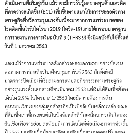
ดำเนินงานที่เพิ่มสูงขึ้น แม้ว่าจะมีการรับรู้ผลขาดทุนด้านเครดิต
•
เกม
ที่คาดว่าจะเกิดขึ้น (ECL) เพิ่มขึ้นตามแนวโน้มการชะลอตัวทาง
•
วิทยาศาสตร์
เศรษฐกิจที่ทวีความรุนแรงอันเนื่องมาจากการแพร่ระบาดของ
•
SMEs
โรคติดเชื้อไวรัสโคโรนา 2019 (โควิด-19) ภายใต้กรอบมาตรฐาน
•
หุ้น
การรายงานทางการเงินฉบับที่ 9 (TFRS 9) ซึ่งมีผลบังคับใช้ตั้งแต่
•
อินโดจีน
วันที่ 1 มกราคม 2563
•
กองทุนรวม
•
Celeb Online
และแม้ว่าการแพร่ระบาดดังกล่าวจะส่งผลกระทบอย่างชัดเจน
•
Factcheck
ต่อภาคการท่องเที่ยวในเดือนกุมภาพันธ์ 2563 อีกทั้งยังมี
•
ญี่ปุ่น
มาตรการปิดเมืองที่เริ่มส่งผลกระทบต่อกิจกรรมทางเศรษฐกิจ
•
News1
อย่างรุนแรงตั้งแต่กลางเดือนมีนาคม 2563 แต่เงินให้สินเชื่อยังคง
•
Gotomanager
เติบโต 2.9% ในไตรมาส 1/2563 โดยมีความต้องการเงิน
ทุนหมุนเวียนของกลุ่มลูกค้าธุรกิจเป็นปัจจัยขับเคลื่อนหลัก ขณะ
ที่สินเชื่อเช่าซื้อรถยนต์เป็นปัจจัยหลักที่ขับเคลื่อนการเติบโตของ
สินเชื่อเพื่อรายย่อย สะท้อนถึงการเติบโตที่ต่อเนื่องมาจากช่วงสิ้น
ปี 2562 และสินเชื่อบัตรเครดิตและสินเชื่อส่วนบุคคลปรับลดลง