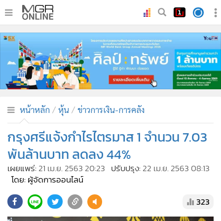
•
หน้าหลัก
•
ทันเหตุการณ์
•
ภาคใต้
•
ภูมิภาค
•
Online Section
หน้าหลัก
หุ้น
ข่าวการเงิน-การคลัง
•
บันเทิง
•
ผู้จัดการรายวัน
กรุงศรีแจ้งกำไรไตรมาส 1 จำนวน 7.03
•
คอลัมนิสต์
พันล้านบาท ลดลง 44%
•
ละคร
เผยแพร่:
21 เม.ย. 2563 20:23
ปรับปรุง:
22 เม.ย. 2563 08:13
•
CbizReview
โดย: ผู้จัดการออนไลน์
•
Cyber BIZ
323
•
ผู้จัดกวน