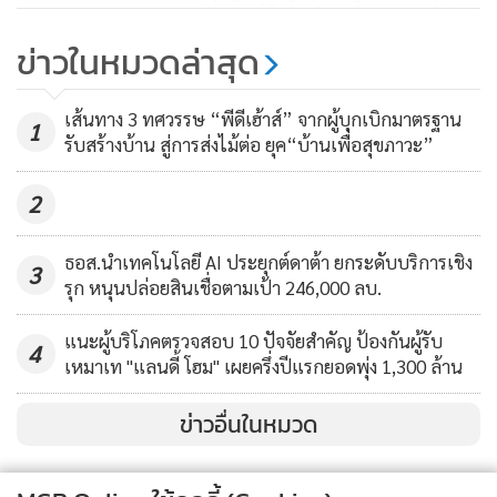
โควิด-19 ทำต่างชาติหาย คอนโดฯ
ภูเก็ตกระทบหนัก
ข่าวในหมวดล่าสุด
187
เส้นทาง 3 ทศวรรษ “พีดีเฮ้าส์” จากผู้บุกเบิกมาตรฐาน
1
รับสร้างบ้าน สู่การส่งไม้ต่อ ยุค“บ้านเพื่อสุขภาวะ”
2
ธอส.นำเทคโนโลยี AI ประยุกต์ดาต้า ยกระดับบริการเชิง
3
รุก หนุนปล่อยสินเชื่อตามเป้า 246,000 ลบ.
แนะผู้บริโภคตรวจสอบ 10 ปัจจัยสำคัญ ป้องกันผู้รับ
4
เหมาเท "แลนดี้ โฮม" เผยครึ่งปีแรกยอดพุ่ง 1,300 ล้าน
ข่าวอื่นในหมวด