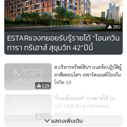
280
ESTARแจงทยอยรับรู้รายได้ “โอนควิน
ทารา ทรีเฮาส์ สุขุมวิท 42”ปีนี้
ส.บริหารทรัพย์สินฯ แนะข้อปฏิบัติผู้
อาศัยคอนโดฯ-อพาร์ตเมนต์ป้องกัน
โควิด-19
129
"โกลเด้นแลนด์" กวาดรายได้ Q1
กว่า 3,500 ลบ.ชูการขายแบบ
ออนไลน์
186
แสดงเพิ่มเติม