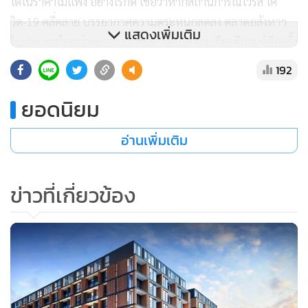
ได้ในราคาไม่แพง อย่างไรก็ดี เชื่อว่าหากสถานการณ์ไวรัส โค
วิด-19 คลี่คลาย บรรยากาศความตระหนกลดลง ตลาดอสังหาฯ
แสดงเพิ่มเติม
ในประเทศไทยน่าจะกลับมาฟื้นตัวเติบโตตามเรียลดีมานด์อีกครั้ง
ผู้คนจะกลับมากล้าซื้อและจับจ่ายสินค้า และสำหรับตลาดชาว
192
ต่างชาติมองว่า อสังหาฯ ไทยยังมีความน่าลงทุนอยู่ เพราะเมื่อ
เทียบกับประเทศอื่นๆ แล้ว ยังมีราคาไม่แพงเหมาะสำหรับซื้อ
ยอดนิยม
ลงทุนปล่อยเช่าหรือเป็นบ้านหลังที่ 2 อีกด้วย
อ่านเพิ่มเติม
ข่าวที่เกี่ยวข้อง