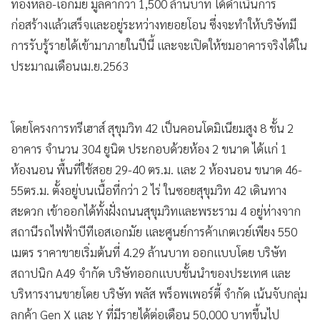
ทองหล่อ-เอกมัย มูลค่ากว่า 1,500 ล้านบาท ได้ดำเนินการ
•
เกม
ก่อสร้างแล้วเสร็จและอยู่ระหว่างทยอยโอน ซึ่งจะทำให้บริษัทมี
•
วิทยาศาสตร์
การรับรู้รายได้เข้ามาภายในปีนี้ และจะเปิดให้ชมอาคารจริงได้ใน
•
SMEs
ประมาณเดือนเม.ย.2563
•
หุ้น
•
อินโดจีน
•
กองทุนรวม
โดยโครงการทรีเฮาส์ สุขุมวิท 42 เป็นคอนโดมิเนียมสูง 8 ชั้น 2
•
Celeb Online
อาคาร จำนวน 304 ยูนิต ประกอบด้วยห้อง 2 ขนาด ได้แก่ 1
•
Factcheck
ห้องนอน พื้นที่ใช้สอย 29-40 ตร.ม. และ 2 ห้องนอน ขนาด 46-
•
ญี่ปุ่น
55ตร.ม. ตั้งอยู่บนเนื้อที่กว่า 2 ไร่ ในซอยสุขุมวิท 42 เดินทาง
สะดวก เข้าออกได้ทั้งฝั่งถนนสุขุมวิทและพระราม 4 อยู่ห่างจาก
•
News1
สถานีรถไฟฟ้าบีทีเอสเอกมัย และศูนย์การค้าเกตเวย์เพียง 550
•
Gotomanager
เมตร ราคาขายเริ่มต้นที่ 4.29 ล้านบาท ออกแบบโดย บริษัท
สถาปนิก A49 จำกัด บริษัทออกแบบชั้นนำของประเทศ และ
บริหารงานขายโดย บริษัท พลัส พร็อพเพอร์ตี้ จำกัด เน้นจับกลุ่ม
ลูกค้า Gen X และ Y ที่มีรายได้ต่อเดือน 50,000 บาทขึ้นไป