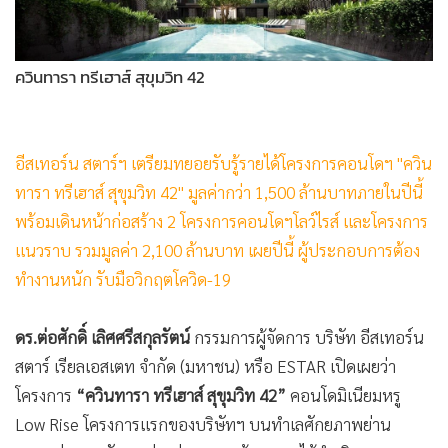
•
Good health & Well-being
•
Green Innovation & SD
•
Management & HR
ควินทารา ทรีเฮาส์ สุขุมวิท 42
•
MGR Live
•
Infographic
•
การเมือง
อีสเทอร์น สตาร์ฯ เตรียมทยอยรับรู้รายได้โครงการคอนโดฯ "ควิน
•
ท่องเที่ยว
ทารา ทรีเฮาส์ สุขุมวิท 42" มูลค่ากว่า 1,500 ล้านบาทภายในปีนี้
•
กีฬา
พร้อมเดินหน้าก่อสร้าง 2 โครงการคอนโดฯโลว์ไรส์ และโครงการ
•
ต่างประเทศ
แนวราบ รวมมูลค่า 2,100 ล้านบาท เผยปีนี้ ผู้ประกอบการต้อง
•
Special Scoop
ทำงานหนัก รับมือวิกฤตโควิด-19
•
เศรษฐกิจ-ธุรกิจ
ดร.ต่อศักดิ์ เลิศศรีสกุลรัตน์
กรรมการผู้จัดการ บริษัท อีสเทอร์น
•
จีน
สตาร์ เรียลเอสเตท จำกัด (มหาชน) หรือ ESTAR เปิดเผยว่า
•
ชุมชน-คุณภาพชีวิต
โครงการ
“ควินทารา ทรีเฮาส์ สุขุมวิท 42”
คอนโดมิเนียมหรู
•
อาชญากรรม
Low Rise โครงการแรกของบริษัทฯ บนทำเลศักยภาพย่าน
•
Motoring