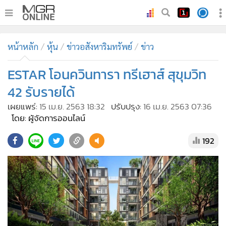
•
หน้าหลัก
หน้าหลัก
หุ้น
ข่าวอสังหาริมทรัพย์
ข่าว
•
ทันเหตุการณ์
•
ESTAR โอนควินทารา ทรีเฮาส์ สุขุมวิท
ภาคใต้
•
ภูมิภาค
42 รับรายได้
•
Online Section
เผยแพร่:
15 เม.ย. 2563 18:32
ปรับปรุง:
16 เม.ย. 2563 07:36
•
บันเทิง
โดย: ผู้จัดการออนไลน์
•
ผู้จัดการรายวัน
192
•
คอลัมนิสต์
•
ละคร
•
CbizReview
•
Cyber BIZ
•
ผู้จัดกวน