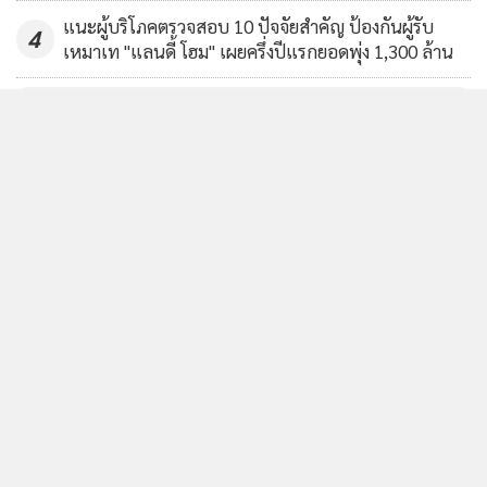
แนะผู้บริโภคตรวจสอบ 10 ปัจจัยสำคัญ ป้องกันผู้รับ
4
เหมาเท "แลนดี้ โฮม" เผยครึ่งปีแรกยอดพุ่ง 1,300 ล้าน
ข่าวอื่นในหมวด
ติดตามข่าวสารผ่านทาง LINE
MGR Online Application
ติดตาม MGR Online