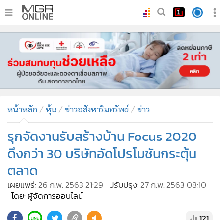
•
หน้าหลัก
•
ทันเหตุการณ์
•
ภาคใต้
•
ภูมิภาค
•
Online Section
หน้าหลัก
หุ้น
ข่าวอสังหาริมทรัพย์
ข่าว
•
บันเทิง
•
ผู้จัดการรายวัน
รุกจัดงานรับสร้างบ้าน Focus 2020
•
คอลัมนิสต์
ดึงกว่า 30 บริษัทอัดโปรโมชันกระตุ้น
•
ละคร
ตลาด
•
CbizReview
เผยแพร่:
26 ก.พ. 2563 21:29
ปรับปรุง:
27 ก.พ. 2563 08:10
•
Cyber BIZ
โดย: ผู้จัดการออนไลน์
•
ผู้จัดกวน
121