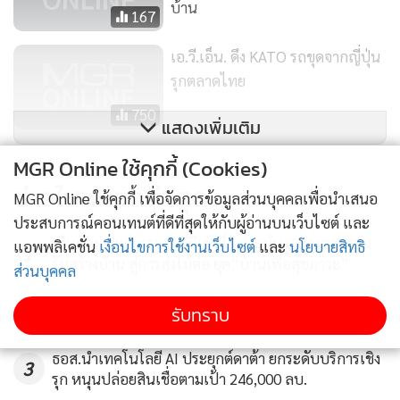
บ้าน
167
เอ.วี.เอ็น. ดึง KATO รถขุดจากญี่ปุ่น
รุกตลาดไทย
750
แสดงเพิ่มเติม
MGR Online ใช้คุกกี้ (Cookies)
ข่าวในหมวดล่าสุด
MGR Online ใช้คุกกี้ เพื่อจัดการข้อมูลส่วนบุคคลเพื่อนำเสนอ
ประสบการณ์คอนเทนต์ที่ดีที่สุดให้กับผู้อ่านบนเว็บไซต์ และ
เส้นทาง 3 ทศวรรษ “พีดีเฮ้าส์” จากผู้บุกเบิกมาตรฐาน
แอพพลิเคชั่น
เงื่อนไขการใช้งานเว็บไซต์
และ
นโยบายสิทธิ
1
รับสร้างบ้าน สู่การส่งไม้ต่อ ยุค“บ้านเพื่อสุขภาวะ”
ส่วนบุคคล
2
รับทราบ
ธอส.นำเทคโนโลยี AI ประยุกต์ดาต้า ยกระดับบริการเชิง
3
รุก หนุนปล่อยสินเชื่อตามเป้า 246,000 ลบ.