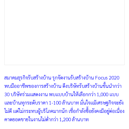
•
เกม
•
วิทยาศาสตร์
•
SMEs
•
หุ้น
•
อินโดจีน
•
กองทุนรวม
•
Celeb Online
•
Factcheck
•
ญี่ปุ่น
สมาคมธุรกิจรับสร้างบ้าน รุกจัดงานรับสร้างบ้าน Focus 2020
•
News1
พบมืออาชีพของการสร้างบ้าน ดึงบริษัทรับสร้างบ้านชั้นนำกว่า
•
Gotomanager
30 บริษัทร่วมแสดงงาน พบแบบบ้านให้เลือกกว่า 1,000 แบบ
และบ้านทุกระดับราคา 1-100 ล้านบาท มั่นใจแม้เศรษฐกิจจะยัง
ไม่ดี แต่ไม่กระทบผู้บริโภคมากนัก เชื่อกำลังซื้อยังคงมีอยู่ต่อเนื่อง
คาดยอดขายในงานไม่ต่ำกว่า 1,200 ล้านบาท