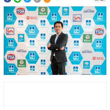
•
Good health & Well-being
•
Green Innovation & SD
•
Management & HR
•
MGR Live
•
Infographic
•
การเมือง
•
ท่องเที่ยว
•
กีฬา
•
ต่างประเทศ
•
Special Scoop
•
เศรษฐกิจ-ธุรกิจ
•
จีน
•
ชุมชน-คุณภาพชีวิต
•
อาชญากรรม
•
Motoring