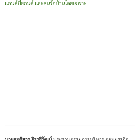
แอนด์บียอนด์ และคนรักบ้านโดยเฉพาะ
•
เกม
•
วิทยาศาสตร์
•
SMEs
•
หุ้น
•
อินโดจีน
•
กองทุนรวม
•
Celeb Online
•
Factcheck
•
ญี่ปุ่น
•
News1
•
Gotomanager
นายสุทธิสาร จิราธิวัฒน์
ประธานกรรมการบริหาร กลุ่มมธุรกิจ