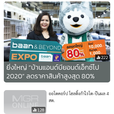
Officemate, CMG, TopsSupermarket, B2S และ Food Truck
นอกจากนี้ ยังมีกิจกรรมสนุกๆ ตลอดทั้งวันทุกวัน เช่น กิจกรรม
WorkshopDIY ให้ความรู้ในการตกแต่งบ้านง่ายๆ และจับรางวัล
ลุ้นทองคำ 2 รอบต่อวัน สมนาคุณพิเศษให้แก่ลูกค้าเพิ่มไปอีก
คนรักบ้าน และนักชอปทุกคนที่เฝ้ารอคอยงานบ้านแอนด์บียอน
ด์ เอ็กซ์โปงานนี้ บอกเลยว่าพลาดไม่ได้จริงๆ มาร่วมสร้าง
บรรยากาศการชอปปิ้งให้คึกคัก ชอปกระจายกันแบบคุ้มสุดคุ้ม
222
ตั้งแต่วันนี้ ถึงวันที่ 1 มีนาคมนี้ เพียง 10 วันเท่านั้น ที่ไบเทค
ยิ่งใหญ่ “บ้านแอนด์บียอนด์เอ็กซ์โป
บางนา Hall 101-104 ตั้งแต่เวลา 10.00-22.00 น.
2020” ลดราคาสินค้าสูงสุด 80%
ออโตคอร์ป โฮลดิ้งกำไรโต-ปันผล 4
สต.
128