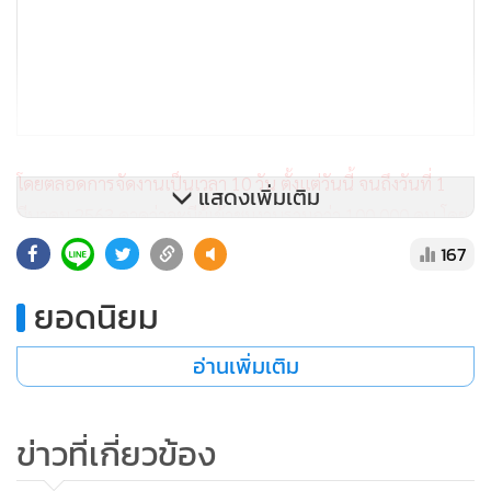
โดยตลอดการจัดงานเป็นเวลา 10 วัน ตั้งแต่วันนี้ จนถึงวันที่ 1
แสดงเพิ่มเติม
มีนาคม 2563 คาดว่าจะมีผู้เข้าชมงานรวมกว่า 100,000 คน โดย
ตั้งเป้ายอดขายไว้ประมาณกว่า 400 ล้านบาท เพราะครั้งนี้เราขน
167
ขบวนสินค้ากว่า 500 แบรนด์ดัง นำมาลดยกใหญ่สูงสุดถึง 80%
ยอดนิยม
พร้อมอัดโปรโมชันแรงสุดพิเศษ ทั้งลดทั้งแถม ลดแล้วลดอีก ลด
อ่านเพิ่มเติม
แล้วรับคืน คุ้มสุดคุ้ม กับโปรโมชันเด็ดๆ ภายในงาน งานนี้บอกได้
เลยว่าคุ้มมากๆ เลือกชอปแบบจุใจ อัดแน่นไปด้วยสินค้าคุณภาพ
และบริการที่มากถึง 10 โซน ได้แก่ baan&BEYOND,
ข่าวที่เกี่ยวข้อง
vFIXbaan&BEYOND Lounge, Power Buy, Auto1,