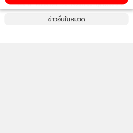
4
เหมาเท "แลนดี้ โฮม" เผยครึ่งปีแรกยอดพุ่ง 1,300 ล้าน
ข่าวอื่นในหมวด
ติดตามข่าวสารผ่านทาง LINE
MGR Online Application
ติดตาม MGR Online