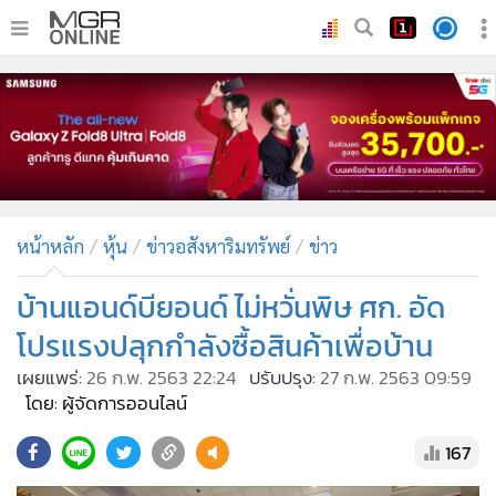
•
หน้าหลัก
•
ทันเหตุการณ์
•
ภาคใต้
•
ภูมิภาค
•
Online Section
หน้าหลัก
หุ้น
ข่าวอสังหาริมทรัพย์
ข่าว
•
บันเทิง
•
ผู้จัดการรายวัน
บ้านแอนด์บียอนด์ ไม่หวั่นพิษ ศก. อัด
•
คอลัมนิสต์
โปรแรงปลุกกำลังซื้อสินค้าเพื่อบ้าน
•
ละคร
เผยแพร่:
26 ก.พ. 2563 22:24
ปรับปรุง:
27 ก.พ. 2563 09:59
•
CbizReview
โดย: ผู้จัดการออนไลน์
•
Cyber BIZ
167
•
ผู้จัดกวน