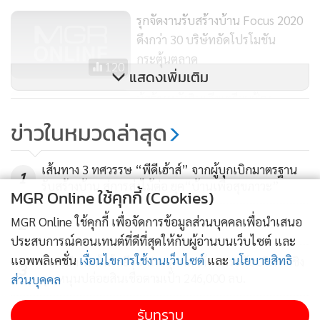
รุกจัดงานรับสร้างบ้าน Focus 2020
ดึงกว่า 30 บริษัทอัดโปรโมชัน
กระตุ้นตลาด
120
แสดงเพิ่มเติม
ผู้สร้างหนังอินเดียเตรียมฟ้อง
“Parasite” กล่าวลอกเลียนเนื้อเรื่อง
ข่าวในหมวดล่าสุด
6,147
เส้นทาง 3 ทศวรรษ “พีดีเฮ้าส์” จากผู้บุกเบิกมาตรฐาน
1
รับสร้างบ้าน สู่การส่งไม้ต่อ ยุค“บ้านเพื่อสุขภาวะ”
MGR Online ใช้คุกกี้ (Cookies)
MGR Online ใช้คุกกี้ เพื่อจัดการข้อมูลส่วนบุคคลเพื่อนำเสนอ
2
ประสบการณ์คอนเทนต์ที่ดีที่สุดให้กับผู้อ่านบนเว็บไซต์ และ
แอพพลิเคชั่น
เงื่อนไขการใช้งานเว็บไซต์
และ
นโยบายสิทธิ
ธอส.นำเทคโนโลยี AI ประยุกต์ดาต้า ยกระดับบริการเชิง
3
รุก หนุนปล่อยสินเชื่อตามเป้า 246,000 ลบ.
ส่วนบุคคล
รับทราบ
แนะผู้บริโภคตรวจสอบ 10 ปัจจัยสำคัญ ป้องกันผู้รับ