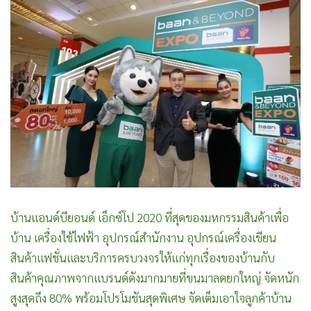
•
Good health & Well-being
•
Green Innovation & SD
•
Management & HR
•
MGR Live
•
Infographic
•
การเมือง
•
ท่องเที่ยว
•
กีฬา
•
ต่างประเทศ
•
Special Scoop
•
เศรษฐกิจ-ธุรกิจ
บ้านแอนด์บียอนด์ เอ็กซ์โป 2020 ที่สุดของมหกรรมสินค้าเพื่อ
•
จีน
บ้าน เครื่องใช้ไฟฟ้า อุปกรณ์สำนักงาน อุปกรณ์เครื่องเขียน
สินค้าแฟชั่นและบริการครบวงจรให้แก่ทุกเรื่องของบ้านกับ
•
ชุมชน-คุณภาพชีวิต
สินค้าคุณภาพจากแบรนด์ดังมากมายที่ขนมาลดยกใหญ่ จัดหนัก
•
อาชญากรรม
สูงสุดถึง 80% พร้อมโปรโมชันสุดพิเศษ จัดเต็มเอาใจลูกค้าบ้าน
•
Motoring