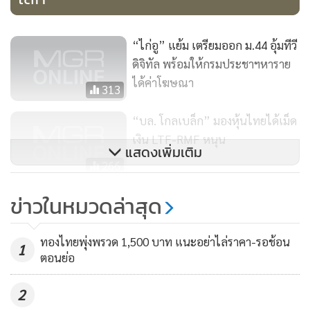
ด้านแนวทางการลงทุนในทองคำ ผู้อำนวยการฝ่ายวิจัย บล.
“ไก่อู” แย้ม เตรียมออก ม.44 อุ้มทีวี
โกลเบล็ก กล่าวว่า ทิศทางราคาทองคำในสัปดาห์ที่ผ่านมา เกิด
ดิจิทัล พร้อมให้กรมประชาฯหาราย
false breakout และย่อกลับลงมาเคลื่อนตัวในกรอบทางเทคนิค
ได้ค่าโฆษณา
313
รูปสามเหลี่ยมแบบ descending เนื่องจากสงครามระหว่าง
พันธมิตรนาโต้ของสหรัฐฯ กับฝ่ายรัสเซีย ที่ประจำการอยู่ในซีเรีย
“บล. โกลเบล็ก” มองหุ้นไทยได้เม็ด
ไม่บานปลายออกไป โดยฝ่ายรัสเซียสามารถคุมสถานการณ์ไว้ได้
เงิน LTF-RMF หนุน
แสดงเพิ่มเติม
ทั้งหมดด้วยเทคโนโลยีที่เหนือกว่ามาก ทำให้นักลงทุนคลายความ
266
กังวลต่อผลของสงครามในภูมิภาคตะวันออกกลางว่าจะกระทบ
จับตาผลงานบริษัทจดทะเบียน
ต่ออุปทานน้ำมัน
ข่าวในหมวดล่าสุด
Q1/61 แรงกระตุ้นดัชนีตลาดหุ้น
ไทยไปต่อ
อย่างไรก็ตาม สงครามในซีเรียยังคงอยู่ ซึ่งหากฝ่ายรัฐบาล
1,098
ทองไทยพุ่งพรวด 1,500 บาท แนะอย่าไล่ราคา-รอช้อน
1
พยายามจะรุกเข้ายึดพื้นที่ส่วนที่เหลือคืนได้จากฝ่ายกบฏ ก็อาจ
ตอนย่อ
เกิดการปะทะใหญ่อีกครั้ง และจะสร้างความผันผวนให้กับตลาด
2
น้ำมัน และทองคำ เนื่องจากบริเวณดังกล่าวเป็นพื้นที่ขุดเจาะ