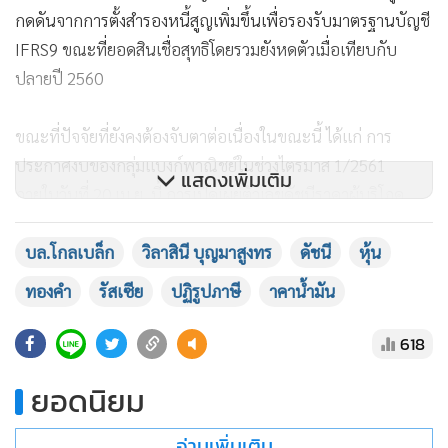
กดดันจากการตั้งสำรองหนี้สูญเพิ่มขึ้นเพื่อรองรับมาตรฐานบัญชี
IFRS9 ขณะที่ยอดสินเชื่อสุทธิโดยรวมยังหดตัวเมื่อเทียบกับ
ปลายปี 2560
ขณะที่ปัจจัยที่ยังคงต้องจับตาต่อเนื่องในขณะนี้ ได้แก่ การ
ประกาศงบของกลุ่มแบงก์พาณิชย์ในช่วงไตรมาส 1/2561
แสดงเพิ่มเติม
ภายในวันที่ 20 เม.ย. นี้ การเปิดเผยตัวเลขดัชนีราคาผู้บริโภค
(CPI) เดือน มี.ค. และเปิดเผยดุลบัญชีเดินสะพัดเดือน ก.พ. รวม
ทั้งเปิดเผยความเชื่อมั่นผู้บริโภคเดือน เม.ย. ของกลุ่ม EU การ
บล.โกลเบล็ก
วิลาสินี บุญมาสูงทร
ดัชนี
หุ้น
รายงานตัวเลขสต๊อกน้ำมันรายสัปดาห์ของสหรัฐฯ รายงานสรุป
ทองคำ
รัสเซีย
ปฏิรูปภาษี
าคาน้ำมัน
ภาวะเศรษฐกิจ (Beige Book) จากธนาคารกลางสหรัฐ (เฟด) ซึ่ง
จะทราบผลในช่วงเช้าวันที่ 19 เม.ย. และการแจ้งตัวเลขจำนวนผู้
618
ขอรับสวัสดิการว่างงานรายสัปดาห์ และดัชนีการผลิตเดือน เม.ย.
ยอดนิยม
ของสหรัฐฯ รวมทั้งคณะกรรมการบริหารนโยบายพลังงาน (กบง.)
จะประชุมพิจารณาปรับสูตรราคาน้ำมันหน้าโรงกลั่น-ค่าการ
อ่านเพิ่มเติม