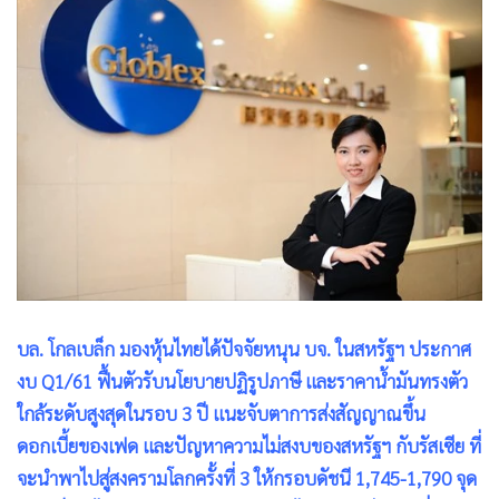
•
Good health & Well-being
•
Green Innovation & SD
•
Management & HR
•
MGR Live
•
Infographic
•
การเมือง
•
ท่องเที่ยว
•
กีฬา
•
ต่างประเทศ
•
Special Scoop
•
เศรษฐกิจ-ธุรกิจ
บล. โกลเบล็ก มองหุ้นไทยได้ปัจจัยหนุน บจ. ในสหรัฐฯ ประกาศ
•
จีน
งบ Q1/61 ฟื้นตัวรับนโยบายปฏิรูปภาษี และราคาน้ำมันทรงตัว
ใกล้ระดับสูงสุดในรอบ 3 ปี แนะจับตาการส่งสัญญาณขึ้น
•
ชุมชน-คุณภาพชีวิต
ดอกเบี้ยของเฟด และปัญหาความไม่สงบของสหรัฐฯ กับรัสเซีย ที่
•
อาชญากรรม
จะนำพาไปสู่สงครามโลกครั้งที่ 3 ให้กรอบดัชนี 1,745-1,790 จุด
•
Motoring