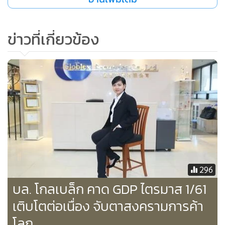
ตลาด และในวันที่ 23 เม.ย. สหภาพยุโรป (EU) และสหรัฐฯ จะ
รายงานตัวเลขดัชนีผู้จัดการฝ่ายจัดซื้อ (PMI) ภาคการผลิตและ
ภาคบริการเบื้องต้นเดือน เม.ย.
ข่าวที่เกี่ยวข้อง
ด้านนายณัฐวุฒิ วงศ์เยาวรักษ์ ผู้อำนวยการฝ่ายวิจัย บริษัทหลัก
ทรัพย์โกลเบล็ก จำกัด กล่าวว่า ตลาดหุ้นไทยมีแนวโน้มผันผวนใน
กรอบที่สูงขึ้นจากสัปดาห์ก่อนหน้า คาด SET เคลื่อนไหวอยู่ใน
กรอบ 1,745-1,790 จุด แนะนำซื้อเก็งกำไร หุ้นที่มีปัจจัยบวก
ได้แก่ PSL, TTA ดัชนีค่าระวางเรือปรับตัวขึ้น 8% WTD สู่ 1,025
จุด หุ้น WORK, MONO, BEC ได้ประโยชน์จาก คสช. เตรียมออก
คำสั่งมาตรการช่วยเหลือผู้ประกอบการทีวีดิจิทัลภายใน 1
สัปดาห์ หุ้น QH เป็นหุ้นมี yield สูงเฉลี่ยปีละ 6-7% ราคาปัจจุบัน
296
ซื้อขายที่ PER 10 เท่าต่ำกว่า PER ที่ระดับ 17 เท่า แนะนำลงทุน
บล. โกลเบล็ก คาด GDP ไตรมาส 1/61
ระยะยาวรับเงินปันผล รวมทั้งหุ้นปันผลเด่นอื่น ๆ เช่น BAFS,
เติบโตต่อเนื่อง จับตาสงครามการค้า
CRD, FTE, GLOW, KKP, NYT, SIS, SPRC, TISCO, QH, PDI,
โลก
PL, AIT, AP, KIAT