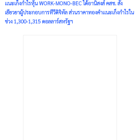
แนะเก็งกำไรหุ้น WORK-MONO-BEC ได้อานิสงส์ คสช. สั่ง
•
เกม
เยียวยาผู้ประกอบการทีวีดิจิทัล ส่วนราคาทองคำแนะเก็งกำไรใน
•
วิทยาศาสตร์
ช่วง 1,300-1,315 ดอลลาร์สหรัฐฯ
•
SMEs
•
หุ้น
•
อินโดจีน
•
กองทุนรวม
•
Celeb Online
•
Factcheck
•
ญี่ปุ่น
•
News1
•
Gotomanager