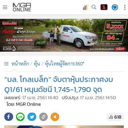
•
หน้าหลัก
•
ทันเหตุการณ์
•
ภาคใต้
•
ภูมิภาค
•
Online Section
หน้าหลัก
หุ้น
หุ้นไทยผู้จัดการ360°
•
บันเทิง
•
ผู้จัดการรายวัน
“บล. โกลเบล็ก” จับตาหุ้นประกาศงบ
•
คอลัมนิสต์
Q1/61 หนุนดัชนี 1,745-1,790 จุด
•
ละคร
เผยแพร่:
17 เม.ย. 2561 14:40
ปรับปรุง:
17 เม.ย. 2561 14:50
•
CbizReview
โดย: MGR Online
•
Cyber BIZ
618
•
ผู้จัดกวน