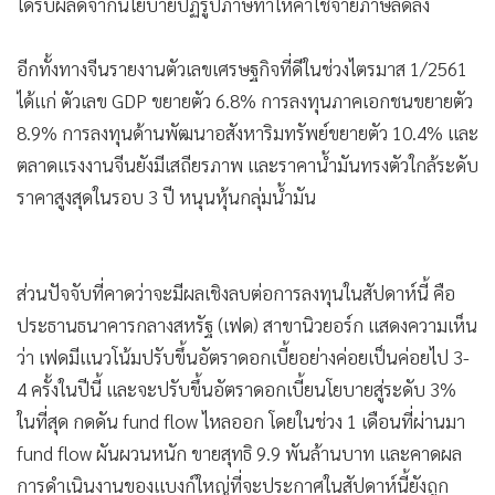
ได้รับผลดีจากนโยบายปฏิรูปภาษีทำให้ค่าใช้จ่ายภาษีลดลง
อีกทั้งทางจีนรายงานตัวเลขเศรษฐกิจที่ดีในช่วงไตรมาส 1/2561
ได้แก่ ตัวเลข GDP ขยายตัว 6.8% การลงทุนภาคเอกชนขยายตัว
8.9% การลงทุนด้านพัฒนาอสังหาริมทรัพย์ขยายตัว 10.4% และ
ตลาดแรงงานจีนยังมีเสถียรภาพ และราคาน้ำมันทรงตัวใกล้ระดับ
ราคาสูงสุดในรอบ 3 ปี หนุนหุ้นกลุ่มน้ำมัน
ส่วนปัจจับที่คาดว่าจะมีผลเชิงลบต่อการลงทุนในสัปดาห์นี้ คือ
ประธานธนาคารกลางสหรัฐ (เฟด) สาขานิวยอร์ก แสดงความเห็น
ว่า เฟดมีแนวโน้มปรับขึ้นอัตราดอกเบี้ยอย่างค่อยเป็นค่อยไป 3-
4 ครั้งในปีนี้ และจะปรับขึ้นอัตราดอกเบี้ยนโยบายสู่ระดับ 3%
ในที่สุด กดดัน fund flow ไหลออก โดยในช่วง 1 เดือนที่ผ่านมา
fund flow ผันผวนหนัก ขายสุทธิ 9.9 พันล้านบาท และคาดผล
การดำเนินงานของแบงก์ใหญ่ที่จะประกาศในสัปดาห์นี้ยังถูก