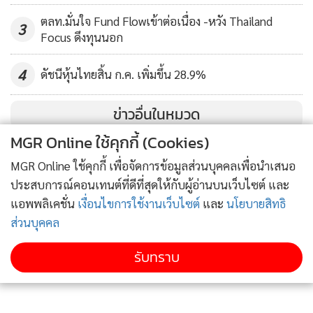
น้ำมันที่สำคัญของประเทศ ดังนั้น จึงยังคงคำแนะนำให้เก็งกำไร
ตลท.มั่นใจ Fund Flowเข้าต่อเนื่อง -หวัง Thailand
ในกรอบด้วยการรอจังหวะเข้าซื้อสะสมเมื่อราคาอ่อนตัวลงในช่วง
3
Focus ดึงทุนนอก
1,300-1,315 ดอลลาร์สหรัฐฯ แล้วแบ่งขายทำกำไรเมื่อราคาปรับ
ขึ้นไปในช่วง 1,345-1,355 ดอลลาร์สหรัฐฯ และถือต่อถ้าราคา
4
ดัชนีหุ้นไทยสิ้น ก.ค. เพิ่มขึ้น 28.9%
ทะลุผ่าน 1,360 ดอลลาร์สหรัฐฯ ขึ้นไปได้
ข่าวอื่นในหมวด
MGR Online ใช้คุกกี้ (Cookies)
MGR Online ใช้คุกกี้ เพื่อจัดการข้อมูลส่วนบุคคลเพื่อนำเสนอ
ประสบการณ์คอนเทนต์ที่ดีที่สุดให้กับผู้อ่านบนเว็บไซต์ และ
แอพพลิเคชั่น
เงื่อนไขการใช้งานเว็บไซต์
และ
นโยบายสิทธิ
ส่วนบุคคล
รับทราบ