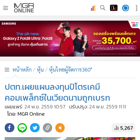
•
หน้าหลัก
•
ทันเหตุการณ์
•
ภาคใต้
•
ภูมิภาค
•
Online Section
หน้าหลัก
หุ้น
หุ้นไทยผู้จัดการ360°
•
บันเทิง
•
ผู้จัดการรายวัน
ปตท.เผยแผนลงทุนปิโตรเคมี
•
คอลัมนิสต์
คอมเพล็กซ์ในเวียดนามถูกเบรก
•
ละคร
เผยแพร่:
24 พ.ย. 2559 10:57
ปรับปรุง:
24 พ.ย. 2559 11:11
•
CbizReview
โดย: MGR Online
•
Cyber BIZ
5,267
•
ผู้จัดกวน