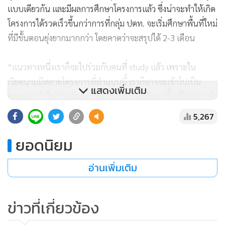
แบบเดียวกัน และมีผลการศึกษาโครงการแล้ว ซึ่งน่าจะทำให้เกิด
โครงการได้รวดเร็วขึ้นกว่าการที่กลุ่ม ปตท. จะเริ่มศึกษาพื้นที่ใหม่
ที่มีขั้นตอนยุ่งยากมากกว่า โดยคาดว่าจะสรุปได้ 2-3 เดือน
“แนวทางหนึ่งเราก็จะไปร่วมกับคนที่ study แล้ว เพราะใน
เวียดนามมีหลายโครงการที่ทำแบบนี้ เราก็อาจจะเข้าไปเป็น
แสดงเพิ่มเติม
partner เข้าไปร่วมพัฒนา ซึ่งเร็วกว่าเราจะศึกษาพื้นที่ใหม่เอง ซึ่ง
มีขั้นตอนที่ยุ่งยากมากกว่า หลายโครงการที่อาจจะได้รับ work
5,267
permit แล้วเราก็จะพูดคุยกัน เป็น location ที่มีการศึกษามาระ
ยอดนิยม
ยะหนึ่งแล้ว”
อ่านเพิ่มเติม
นายสุกฤตย์ กล่าวอีกว่า ส่วนการจะดำเนินโครงการดังกล่าวใน
ไทยเห็นว่า อาจจะค่อนข้างยาก เพราะปัจจุบัน ไทยมีกำลังการก
ลั่นน้ำมันมากกว่าความต้องการใช้ ขณะที่ บมจ.ไทยออยล์ (TOP)
ข่าวที่เกี่ยวข้อง
ยังมีแผนการขยายกำลังกลั่นในอนาคต แต่หากจะเป็นการขยาย