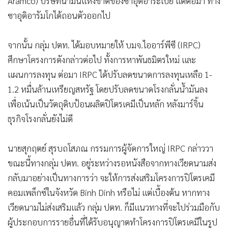
Aramco) บริษัทน้ำมันแห่งชาติของซาอุดิอาระเบีย แต่ต่อมา ทาง
ซาอุดิอารัมโกได้ถอนตัวออกไป
จากนั้น กลุ่ม ปตท. ได้มอบหมายให้ บมจ.ไออาร์พีซี (IRPC)
ศึกษาโครงการดังกล่าวต่อไป ทั้งการหาพันธมิตรใหม่ และ
แผนการลงทุน ต่อมา IRPC ได้ปรับลดขนาดการลงทุนเหลือ 1-
1.2 หมื่นล้านเหรียญสหรัฐ โดยปรับลดขนาดโรงกลั่นน้ำมันลง
เพื่อเน้นเป็นวัตถุดิบป้อนผลิตปิโตรเคมีเป็นหลัก หลังมาร์จิ้น
ธุรกิจโรงกลั่นยังไม่ดี
นายสุกฤตย์ สุรบถโสภณ กรรมการผู้จัดการใหญ่ IRPC กล่าววา
ขณะนี้ทางกลุ่ม ปตท. อยู่ระหว่างรอหนังสือจากทางเวียดนามส่ง
กลับมาอย่างเป็นทางการว่า จะให้การส่งเสริมโครงการปิโตรเคมี
คอมเพล็กซ์ในจังหวัด Binh Dinh หรือไม่ แต่เบื้องต้น หากทาง
เวียดนามไม่ส่งเสริมแล้ว กลุ่ม ปตท. ก็มีแนวทางที่จะไปร่วมมือกับ
ผู้ประกอบการรายอื่นที่ได้รับอนุญาตทำโครงการปิโตรเคมีในรูป