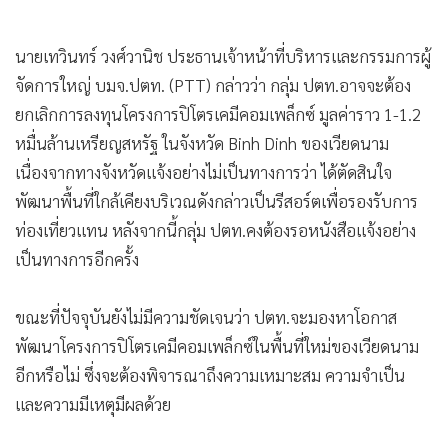
•
เกม
•
วิทยาศาสตร์
นายเทวินทร์ วงศ์วานิช ประธานเจ้าหน้าที่บริหารและกรรมการผู้
•
SMEs
จัดการใหญ่ บมจ.ปตท. (PTT) กล่าวว่า กลุ่ม ปตท.อาจจะต้อง
•
หุ้น
ยกเลิกการลงทุนโครงการปิโตรเคมีคอมเพล็กซ์ มูลค่าราว 1-1.2
•
อินโดจีน
หมื่นล้านเหรียญสหรัฐ ในจังหวัด Binh Dinh ของเวียดนาม
เนื่องจากทางจังหวัดแจ้งอย่างไม่เป็นทางการว่า ได้ตัดสินใจ
•
กองทุนรวม
พัฒนาพื้นที่ใกล้เคียงบริเวณดังกล่าวเป็นรีสอร์ตเพื่อรองรับการ
•
Celeb Online
ท่องเที่ยวแทน หลังจากนี้กลุ่ม ปตท.คงต้องรอหนังสือแจ้งอย่าง
•
Factcheck
เป็นทางการอีกครั้ง
•
ญี่ปุ่น
•
News1
ขณะที่ปัจจุบันยังไม่มีความชัดเจนว่า ปตท.จะมองหาโอกาส
•
Gotomanager
พัฒนาโครงการปิโตรเคมีคอมเพล็กซ์ในพื้นที่ใหม่ของเวียดนาม
อีกหรือไม่ ซึ่งจะต้องพิจารณาถึงความเหมาะสม ความจำเป็น
และความมีเหตุมีผลด้วย