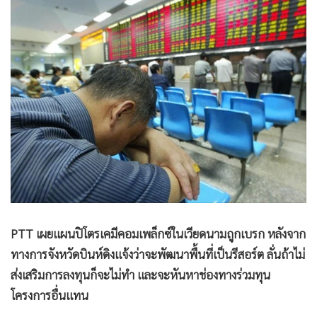
•
Good health & Well-being
•
Green Innovation & SD
•
Management & HR
•
MGR Live
•
Infographic
•
การเมือง
•
ท่องเที่ยว
•
กีฬา
•
ต่างประเทศ
•
Special Scoop
•
เศรษฐกิจ-ธุรกิจ
PTT เผยแผนปิโตรเคมีคอมเพล็กซ์ในเวียดนามถูกเบรก หลังจาก
•
จีน
ทางการจังหวัดบินห์ดิงแจ้งว่าจะพัฒนาพื้นที่เป็นรีสอร์ต ลั่นถ้าไม่
•
ชุมชน-คุณภาพชีวิต
ส่งเสริมการลงทุนก็จะไม่ทำ และจะหันหาช่องทางร่วมทุน
•
อาชญากรรม
โครงการอื่นแทน
•
Motoring