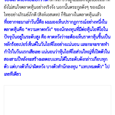
•
เกม
ยังไม่สนใจตลาดหุ้นอย่างจริงจัง นอกนั้นตระกูลดังๆ ของเมือง
•
วิทยาศาสตร์
ไทยอย่างภิรมย์ภักดี (สิงห์เอสเตท) ก็ชิมลางในตลาดหุ้นแล้ว
•
SMEs
ที่อยากจะมาเล่าวันนี้คือ ผมมองเห็นปรากฏการณ์อย่างหนึ่งใน
•
หุ้น
ตลาดหุ้นคือ “ความคาดหวัง” ของนักลงทุนที่มีต่อหุ้นไอพีโอใน
•
อินโดจีน
ปัจจุบันอยู่ในระดับสูง คือ คาดหวังว่าจะต้องเห็นราคาหุ้นขึ้นเป็น
หลักร้อยเปอร์เซ็นต์ในวันไอพีโออย่างแน่นอน และกะจะขายทำ
•
กองทุนรวม
กำไรในวันแรกเสียเลย แน่นอนว่าหุ้นไอพีโอส่วนใหญ่ที่เปิดตัวใน
•
Celeb Online
สองสามปีหลังจะสร้างผลตอบแทนได้ในระดับดังกล่าวเกือบทุก
•
Factcheck
ตัว แต่บางตัวก็น่าผิดหวัง บางตัวทำนักลงทุน “แทบหมดตัว” ไป
•
ญี่ปุ่น
เลยทีเดียว
•
News1
•
Gotomanager