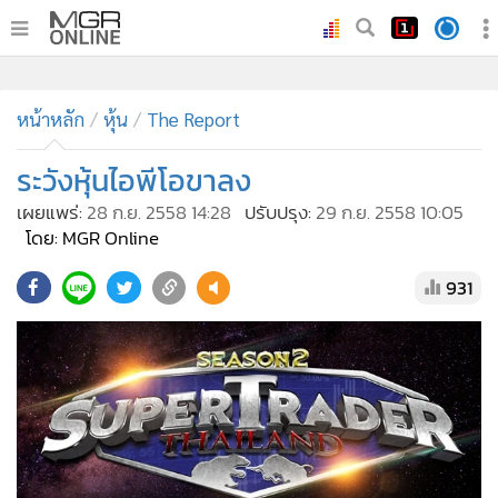
•
หน้าหลัก
•
หน้าหลัก
ทันเหตุการณ์
หุ้น
The Report
•
ภาคใต้
ระวังหุ้นไอพีโอขาลง
•
ภูมิภาค
เผยแพร่:
28 ก.ย. 2558 14:28
ปรับปรุง:
29 ก.ย. 2558 10:05
•
Online Section
โดย: MGR Online
•
บันเทิง
931
•
ผู้จัดการรายวัน
•
คอลัมนิสต์
•
ละคร
•
CbizReview
•
Cyber BIZ
•
ผู้จัดกวน