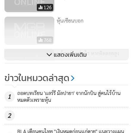
126
หุ้นเซียนบอก
768
แก้พอร์ตอย่างไร หากติดดอยสูง
แสดงเพิ่มเติม
8,432
ข่าวในหมวดล่าสุด
ถอดบทเรียน 'แลร์รี มัลปายา' จากนักบิน สู่คนไร้บ้าน
1
หมดตัวเพราะหุ้น
2
BLA เตือนคนไทย "เงินหมดก่อนแก่ตาย" แนะวางแผน