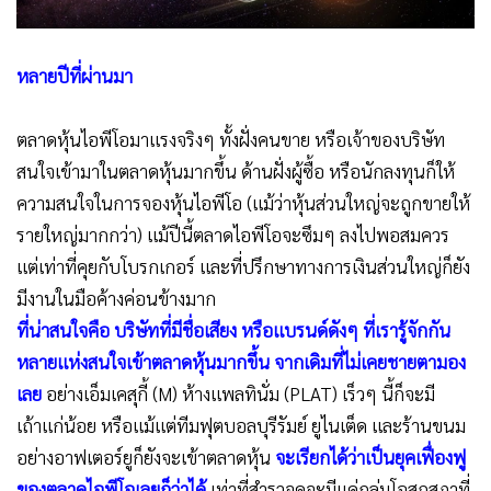
•
Good health & Well-being
•
Green Innovation & SD
•
Management & HR
หลายปีที่ผ่านมา
•
MGR Live
•
Infographic
ตลาดหุ้นไอพีโอมาแรงจริงๆ ทั้งฝั่งคนขาย หรือเจ้าของบริษัท
•
การเมือง
สนใจเข้ามาในตลาดหุ้นมากขึ้น ด้านฝั่งผู้ซื้อ หรือนักลงทุนก็ให้
ความสนใจในการจองหุ้นไอพีโอ (แม้ว่าหุ้นส่วนใหญ่จะถูกขายให้
•
ท่องเที่ยว
รายใหญ่มากกว่า) แม้ปีนี้ตลาดไอพีโอจะซึมๆ ลงไปพอสมควร
•
กีฬา
แต่เท่าที่คุยกับโบรกเกอร์ และที่ปรึกษาทางการเงินส่วนใหญ่ก็ยัง
•
ต่างประเทศ
มีงานในมือค้างค่อนข้างมาก
•
Special Scoop
ที่น่าสนใจคือ บริษัทที่มีชื่อเสียง หรือแบรนด์ดังๆ ที่เรารู้จักกัน
•
เศรษฐกิจ-ธุรกิจ
หลายแห่งสนใจเข้าตลาดหุ้นมากขึ้น จากเดิมที่ไม่เคยชายตามอง
•
จีน
เลย
อย่างเอ็มเคสุกี้ (M) ห้างแพลทินั่ม (PLAT) เร็วๆ นี้ก็จะมี
•
ชุมชน-คุณภาพชีวิต
เถ้าแก่น้อย หรือแม้แต่ทีมฟุตบอลบุรีรัมย์ ยูไนเต็ด และร้านขนม
•
อาชญากรรม
อย่างอาฟเตอร์ยูก็ยังจะเข้าตลาดหุ้น
จะเรียกได้ว่าเป็นยุคเฟื่องฟู
•
Motoring
ของตลาดไอพีโอเลยก็ว่าได้
เท่าที่สำรวจดูจะมีแค่กลุ่มโอสถสภาที่