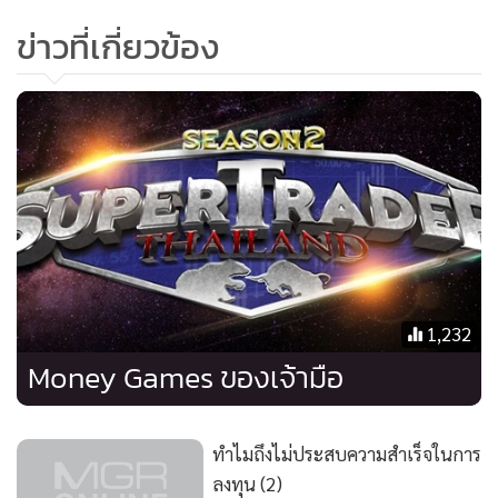
ต้องใช้ความระมัดระวังในการลงทุนอย่างมาก
ข่าวที่เกี่ยวข้อง
อย่าลืมครับว่าเงินของเราๆ ต้องปกป้อง อย่านำอนาคตไปฝากกับ
กิจการที่กำลังเป็นอดีต
นเรศ เหล่าพรรณราย
ติดตามรายละเอียดของโครงการได้ที่ www.supertrader.co.th
SuperTrader รายการเรียลิตีการลงทุนที่ยิ่งใหญ่ที่สุดในประเทศ
เข้มข้นด้วยความรู้จากโค้ชผู้มากประสบการณ์ ผ่านบททดสอบ
จากตลาดหุ้นจริง
1,232
Money Games ของเจ้ามือ
ทำไมถึงไม่ประสบความสำเร็จในการ
ลงทุน (2)