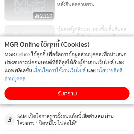
หลังจีนลดค่าหยวน
2,110
หุ้นสหรัฐฯดิ่งแรง-ทองขึ้น ตื่นจีนลด
ค่าหยวน น้ำมันต่ำสุดรอบ 6 ปี
แสดงเพิ่มเติม
MGR Online ใช้คุกกี้ (Cookies)
1,202
MGR Online ใช้คุกกี้ เพื่อจัดการข้อมูลส่วนบุคคลเพื่อนำเสนอ
จีนลดค่าเงินหยวนกระทบส่งออก
ประสบการณ์คอนเทนต์ที่ดีที่สุดให้กับผู้อ่านบนเว็บไซต์ และ
ข่าวในหมวดล่าสุด
ไทยจากการสั่งซื้อสินค้าน้อยลง
แอพพลิเคชั่น
เงื่อนไขการใช้งานเว็บไซต์
และ
นโยบายสิทธิ
ส่วนบุคคล
364
1
ทีทีบี เปิดตัวบัตรเครดิต ttb absolute โฉมใหม่
รับทราบ
2
SAM เปิดโอกาสชาวฝั่งธนแก้หนี้เสียต่ำแสน ผ่าน
3
โครงการ “ปิดหนี้ไว ไปต่อได้”