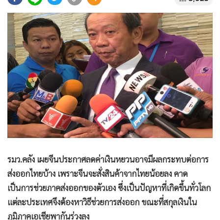
•
Good health & Well-being
•
Green Innovation & SD
•
Management & HR
•
MGR Live
•
Infographic
•
การเมือง
•
ท่องเที่ยว
•
กีฬา
•
ต่างประเทศ
•
Special Scoop
•
เศรษฐกิจ-ธุรกิจ
รมว.คลัง เผยจีนประกาศลดค่าเงินหยวนอาจมีผลกระทบต่อการ
•
จีน
ส่งออกไทยบ้าง เพราะจีนจะสั่งสินค้าจากไทยน้อยลง คาด
•
ชุมชน-คุณภาพชีวิต
เป็นการช่วยภาคส่งออกของตัวเอง ซึ่งเป็นปัญหาที่เกิดขึ้นทั่วโลก
•
อาชญากรรม
แต่ละประเทศจึงต้องหาวิธีช่วยการส่งออก ขณะที่สกุลเงินใน
•
Motoring
ภูมิภาคเอเชียพากันร่วงลง