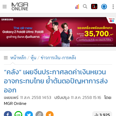
•
หน้าหลัก
•
ทันเหตุการณ์
•
ภาคใต้
•
ภูมิภาค
•
Online Section
หน้าหลัก
หุ้น
ข่าวการเงิน-การคลัง
•
บันเทิง
•
ผู้จัดการรายวัน
“คลัง” เผยจีนประกาศลดค่าเงินหยวน
•
คอลัมนิสต์
อาจกระทบไทย ย้ำต้นตอปัญหาการส่ง
•
ละคร
ออก
•
CbizReview
เผยแพร่:
11 ส.ค. 2558 14:53
ปรับปรุง:
11 ส.ค. 2558 15:16
โดย:
•
Cyber BIZ
MGR Online
•
ผู้จัดกวน
3,925