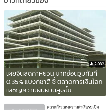
ข่าวที่เกี่ยวข้อง
2,082
เผยจีนลดค่าหยวน บาทอ่อนวูบทันที
0.35% แบงก์ชาติ ชี้ ตลาดการเงินโลก
เผชิญความผันผวนสูงขึ้น
ตลาดกังวลสงครามค่าเงินระเบิด