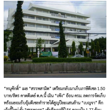
•
Good health & Well-being
•
Green Innovation & SD
•
Management & HR
•
MGR Live
•
Infographic
•
การเมือง
•
ท่องเที่ยว
•
กีฬา
•
ต่างประเทศ
•
Special Scoop
•
เศรษฐกิจ-ธุรกิจ
•
จีน
“ทนุศักดิ์” เผย “สรรพสามิต” เตรียมกลับมาเก็บภาษีดีเซล 1.50
•
ชุมชน-คุณภาพชีวิต
บาท/ลิตร คาดดีเดย์ ต.ค.นี้ เมิน “เพ้ง” อ้อน ครม. ลดการจัดเก็บ
•
อาชญากรรม
พร้อมยอมรับอุ้มดีเซลทำรายได้สูญปีละแสนล้าน “เบญจา” คึก
•
Motoring
เก้าอี้ใหม่ สั่ง “สรรพากร” เข้มรีดภาษีปี 56 ตามเป้า 1.77 ล้าน