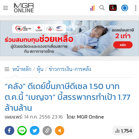
•
หน้าหลัก
•
ทันเหตุการณ์
•
ภาคใต้
•
ภูมิภาค
•
Online Section
หน้าหลัก
หุ้น
ข่าวการเงิน-การคลัง
•
บันเทิง
•
ผู้จัดการรายวัน
“คลัง” ดีเดย์ขึ้นภาษีดีเซล 1.50 บาท
•
คอลัมนิสต์
ต.ค.นี้ “เบญจา” บี้สรรพากรทำเป้า 1.77
•
ละคร
ล้านล้าน
•
CbizReview
เผยแพร่:
14 ก.ค. 2556 23:16
โดย: MGR Online
•
Cyber BIZ
•
ผู้จัดกวน
1,754