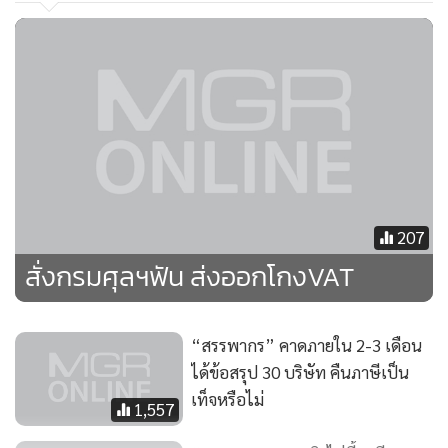
ผลกระทบตรงนี้ไปประเมินในประมาณการการจัดเก็บภาษีแล้ว
แต่การจัดเก็บจริงในช่วงหลายเดือนที่ผ่านมายังลดต่ำกว่าเป้า
หมายที่วางไว้
ทั้งนี้ ยังสั่งการให้ทีมที่ดูแลการจัดเก็บภาษีรายใหญ่ (แอลทีโอ) ไป
สอบถามแต่ละบริษัทว่าจะมียอดเสียภาษีเท่าใด เนื่องจากแต่ละ
บริษัทนั้นได้ทำบัญชีเป็นรายเดือนต้องทราบข้อมูลของบริษัท
ตัวอย่างดีแล้วว่าจะเสียภาษีในรอบครึ่งปีเท่าใด เพื่อนำมา
207
ประเมินแนวโน้มการจัดเก็บในปีงบ 2556 ว่าเป็นไปตามหมายขอ
สั่งกรมศุลฯฟัน ส่งออกโกงVAT
งกรมฯ ที่วางไว้ 1.77 ล้านล้านบาท หรือไม่
ส่วนการลดภาษีเงินได้บุคคลธรรมดานั้น ยืนยันว่า จะเร่งผลักดัน
“สรรพากร” คาดภายใน 2-3 เดือน
ได้ข้อสรุป 30 บริษัท คืนภาษีเป็น
ให้ทันกับที่รัฐบาลรับปากไว้ว่าจะให้มีผลบังคับใช้ในปีภาษี 2556
เท็จหรือไม่
ที่ต้องยื่นแบบแสดงภาษีในเดือน ม.ค.-มี.ค.2557 หากแก้
1,557
กฎหมายไม่ทัน ก็สามารถออกเป็นกฎกระทรวง หรือใช้เป็นพระ