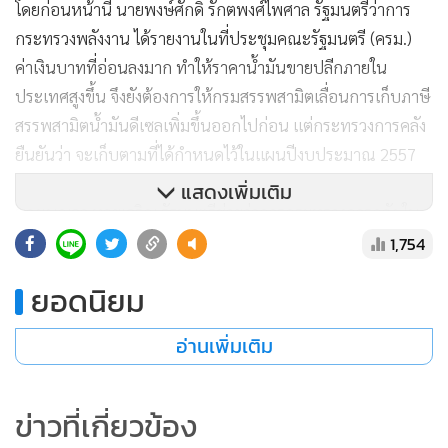
โดยก่อนหน้านี้ นายพงษ์ศักดิ์ รักตพงศ์ไพศาล รัฐมนตรีว่าการ
กระทรวงพลังงาน ได้รายงานในที่ประชุมคณะรัฐมนตรี (ครม.)
ค่าเงินบาทที่อ่อนลงมาก ทำให้ราคาน้ำมันขายปลีกภายใน
ประเทศสูงขึ้น จึงยังต้องการให้กรมสรรพสามิตเลื่อนการเก็บภาษี
สรรพสามิตน้ำมันดีเซลเพิ่มขึ้นออกไปก่อน แต่กระทรวงการคลัง
ยืนยันว่า จะเก็บตามที่ได้กำหนดไว้ในแผนปีงบประมาณ 2557
แสดงเพิ่มเติม
นางเบญจา หลุยเจริญ รัฐมนตรีช่วยว่าการกระทรวงการคลัง ใน
ฐานะกำกับดูแลกรมสรรพากร และกรมศุลกากร เปิดเผยว่า ตน
1,754
ได้หารือกับ นายสาธิต รังคสิริ อธิบดีกรมสรรพากร ถึงนโยบาย
ยอดนิยม
การทำงานแล้ว ยอมรับว่าการจัดเก็บภาษีในช่วง 3 เดือนที่เหลือ
ของปีงบ 2556 มีแนวโน้มลดลงต่ำกว่าเป้าหมาย และคงต้อง
อ่านเพิ่มเติม
ติดตามในเดือน ส.ค. ที่เป็นช่วงของการเสียภาษีเงินได้นิติบุคคล
ช่วงครึ่งปีแรกของ 2556 ที่มีการปรับลดภาษีนิติบุคคลเหลือ 20%
ข่าวที่เกี่ยวข้อง
โดยในการปรับลดภาษีนิติบุคคลในช่วงที่ผ่านมา กระทบต่อการ
จัดเก็บภาษีของกรมสรรพากรค่อนข้างมาก แม้ว่ากรมฯ จะนำ