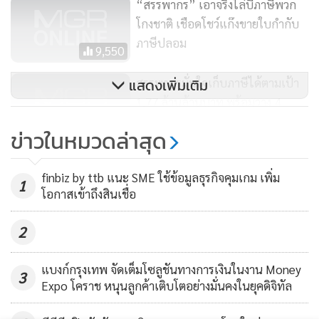
“สรรพากร” เอาจริงไล่บี้ภาษีพวก
ราชกฤษฎีกา แล้วค่อยมาแก้เป็น พ.ร.บ.เพื่อให้เป็นกฎหมายที่
โกงชาติ เชือดโชว์แก๊งขายใบกำกับ
ถาวร ในลักษณะเดียวกับการลดภาษีนิติบุคคล
ภาษีปลอม
9,550
“สำหรับการลงทุนระบบไอทีกรมสรรพากรมูลค่า 2 พันล้านบาท
สรรพากรมั่นใจเก็บภาษีได้ตามเป้า
แสดงเพิ่มเติม
ที่กรมฯ มีแผนไว้ ได้ให้ข้อสังเกตไปว่า การลงทุนดังกล่าวต้องไม่
1.77 ล้านล้านบาท พร้อมวาง 4
กระทบต่อเอสเอ็มอี หากออกมาแล้วมีผลกระทบอาจต้องชะลอ
แนวทางโครงสร้างภาษีใหม่
1,080
การใช้กฎหมาย ซึ่งที่ผ่านมา เคยมีการออกระเบียบแล้วกระทบ
ข่าวในหมวดล่าสุด
ต่อผู้ประกอบการต้องชะลอการประกาศใช้ และจนถึงขณะนี้ยัง
ไม่สามารถนำมาบังคับใช้ได้ โดยได้ให้ข้อสังเกตไปว่าถ้าใช้
finbiz by ttb แนะ SME ใช้ข้อมูลธุรกิจคุมเกม เพิ่ม
1
โอกาสเข้าถึงสินเชื่อ
ประสิทธิภาพ และคนของกรมฯ ในการดำเนินการแทนจะได้หรือ
ไม่”
2
นางเบญจา กล่าวอีกว่า ในส่วนการโกงภาษีมูลค่าเพิ่ม (แวต) ส่ง
แบงก์กรุงเทพ จัดเต็มโซลูชันทางการเงินในงาน Money
3
ออกนั้น ขณะนี้ยังอยู่ในกระบวนการตรวจสอบทั้งของกระทรวง
Expo โคราช หนุนลูกค้าเติบโตอย่างมั่นคงในยุคดิจิทัล
การคลัง และของกรมสรรพากร หากมีข้อสรุปว่ามีข้าราชการ
เข้าไปเกี่ยวข้อง ต้องตั้งคณะกรรมการสอบวินัยอีกรอบหนึ่ง โดย