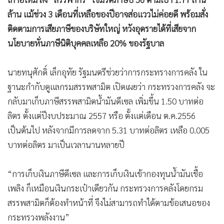
•
เกม
ล้าน แม้ช่วง 3 เดือนที่เหลือของปีอาจส่อแววไม่ค่อยดี พร้อมสั่ง
•
วิทยาศาสตร์
ติดตามการเสียภาษีของบริษัทใหญ่ หวังอุดรายได้ที่เสียจาก
•
SMEs
นโยบายหั่นภาษีนิติบุคคลเหลือ 20% ของรัฐบาล
•
หุ้น
•
อินโดจีน
นายทนุศักดิ์ เล็กอุทัย รัฐมนตรีช่วยว่าการกระทรางการคลัง ใน
•
กองทุนรวม
ฐานะกำกับดูแลกรมสรรพสามิต เปิดเผยว่า กระทรวงการคลัง จะ
กลับมาเก็บภาษีสรรพสามิตน้ำมันดีเซล เพิ่มขึ้น 1.50 บาทต่อ
•
Celeb Online
ลิตร ตั้งแต่ปีงบประมาณ 2557 หรือ ตั้งแต่เดือน ต.ค.2556
•
Factcheck
เป็นต้นไป หลังจากมีการลดจาก 5.31 บาทต่อลิตร เหลือ 0.005
•
ญี่ปุ่น
บาทต่อลิตร มาเป็นเวลานานหลายปี
•
News1
•
Gotomanager
“การเก็บเงินภาษีดีเซล และการเก็บเงินเข้ากองทุนน้ำมันเชื้อ
เพลิง ก็เหมือนเงินกระเป๋าเดียวกัน กระทรวงการคลังโดยกรม
สรรพสามิตก็ต้องทำหน้าที่ จึงไม่สามารถทำได้ตามข้อเสนอของ
กระทรวงพลังงาน”