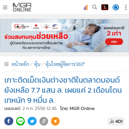
•
หน้าหลัก
•
ทันเหตุการณ์
•
ภาคใต้
•
ภูมิภาค
•
Online Section
หน้าหลัก
หุ้น
หุ้นไทยผู้จัดการ360°
•
บันเทิง
•
ผู้จัดการรายวัน
เกาะติดเม็ดเงินต่างชาติในตลาดบอนด์
•
คอลัมนิสต์
ยังเหลือ 7.7 แสน ล. เผยแค่ 2 เดือนโดน
•
ละคร
เทหนัก 9 หมื่น ล.
•
CbizReview
เผยแพร่:
2 ก.ค. 2556 12:45
โดย: MGR Online
•
Cyber BIZ
•
ผู้จัดกวน
401