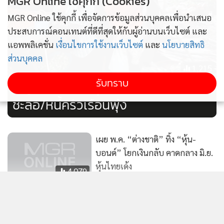
MGR Online ใช้คุกกี้ (Cookies)
MGR Online ใช้คุกกี้ เพื่อจัดการข้อมูลส่วนบุคคลเพื่อนำเสนอ
ประสบการณ์คอนเทนต์ที่ดีที่สุดให้กับผู้อ่านบนเว็บไซต์ และ
แอพพลิเคชั่น
เงื่อนไขการใช้งานเว็บไซต์
และ
นโยบายสิทธิ
ส่วนบุคคล
1,215
รับทราบ
ชี้ QE ยังกดดันหุ้น-บอนด์ ศก.ไทย
ชะลอ/หนี้ครัวเรือนพุ่ง
เผย พ.ค. “ต่างชาติ” ทิ้ง “หุ้น-
บอนด์” โยกเงินกลับ คาดกลาง มิ.ย.
หุ้นไทยเด้ง
4,079
ต่างชาติกลับมาลงทุนในตลาดบอนด์
เผยเม็ดเงินใหม่ไหลเข้าแสนล้าน