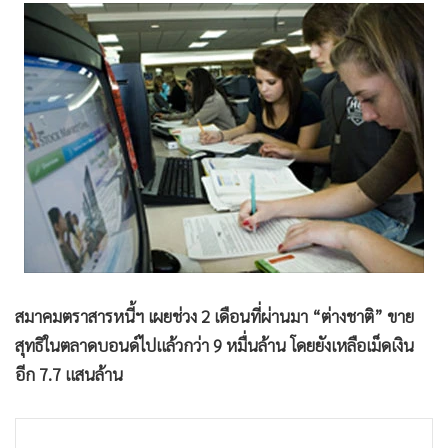
•
Good health & Well-being
•
Green Innovation & SD
•
Management & HR
•
MGR Live
•
Infographic
•
การเมือง
•
ท่องเที่ยว
•
กีฬา
•
ต่างประเทศ
•
Special Scoop
•
เศรษฐกิจ-ธุรกิจ
สมาคมตราสารหนี้ฯ เผยช่วง 2 เดือนที่ผ่านมา “ต่างชาติ” ขาย
•
จีน
สุทธิในตลาดบอนด์ไปแล้วกว่า 9 หมื่นล้าน โดยยังเหลือเม็ดเงิน
•
ชุมชน-คุณภาพชีวิต
อีก 7.7 แสนล้าน
•
อาชญากรรม
•
Motoring