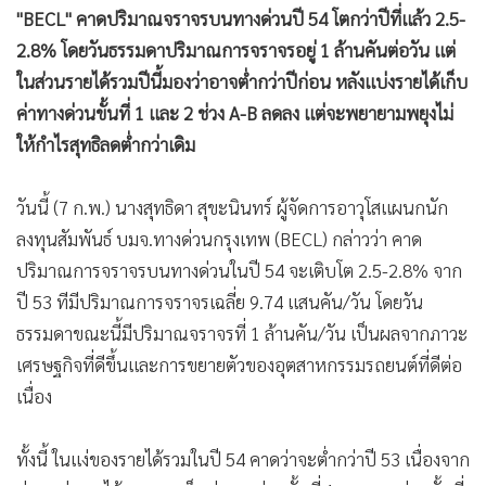
•
Good health & Well-being
"BECL" คาดปริมาณจราจรบนทางด่วนปี 54 โตกว่าปีที่แล้ว 2.5-
•
Green Innovation & SD
2.8% โดยวันธรรมดาปริมาณการจราจรอยู่ 1 ล้านคันต่อวัน แต่
•
Management & HR
ในส่วนรายได้รวมปีนี้มองว่าอาจต่ำกว่าปีก่อน หลังแบ่งรายได้เก็บ
•
MGR Live
ค่าทางด่วนขั้นที่ 1 และ 2 ช่วง A-B ลดลง แต่จะพยายามพยุงไม่
•
Infographic
ให้กำไรสุทธิลดต่ำกว่าเดิม
•
การเมือง
•
ท่องเที่ยว
วันนี้ (7 ก.พ.) นางสุทธิดา สุขะนินทร์ ผู้จัดการอาวุโสแผนกนัก
•
กีฬา
ลงทุนสัมพันธ์ บมจ.ทางด่วนกรุงเทพ (BECL) กล่าวว่า คาด
•
ต่างประเทศ
ปริมาณการจราจรบนทางด่วนในปี 54 จะเติบโต 2.5-2.8% จาก
ปี 53 ทีมีปริมาณการจราจรเฉลี่ย 9.74 แสนคัน/วัน โดยวัน
•
Special Scoop
ธรรมดาขณะนี้มีปริมาณจราจรที่ 1 ล้านคัน/วัน เป็นผลจากภาวะ
•
เศรษฐกิจ-ธุรกิจ
เศรษฐกิจที่ดีขึ้นและการขยายตัวของอุตสาหกรรมรถยนต์ที่ดีต่อ
•
จีน
เนื่อง
•
ชุมชน-คุณภาพชีวิต
•
อาชญากรรม
ทั้งนี้ ในแง่ของรายได้รวมในปี 54 คาดว่าจะต่ำกว่าปี 53 เนื่องจาก
•
Motoring