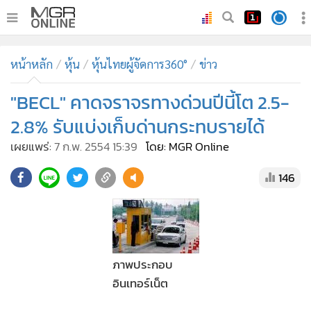
•
หน้าหลัก
หน้าหลัก
หุ้น
หุ้นไทยผู้จัดการ360°
ข่าว
•
ทันเหตุการณ์
•
"BECL" คาดจราจรทางด่วนปีนี้โต 2.5-
ภาคใต้
•
ภูมิภาค
2.8% รับแบ่งเก็บด่านกระทบรายได้
•
Online Section
เผยแพร่:
7 ก.พ. 2554 15:39
โดย: MGR Online
•
บันเทิง
146
•
ผู้จัดการรายวัน
•
คอลัมนิสต์
•
ละคร
•
CbizReview
ภาพประกอบ
•
Cyber BIZ
อินเทอร์เน็ต
•
ผู้จัดกวน