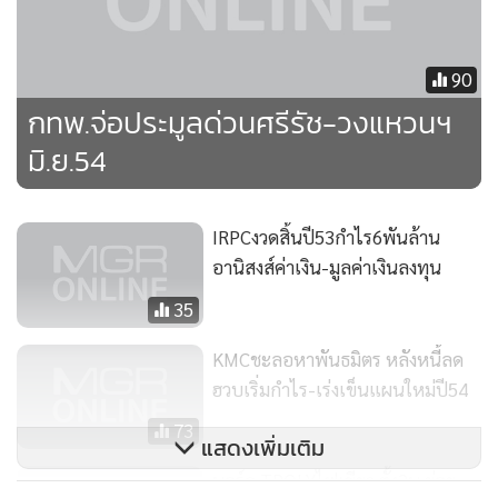
90
กทพ.จ่อประมูลด่วนศรีรัช-วงแหวนฯ
มิ.ย.54
IRPCงวดสิ้นปี53กำไร6พันล้าน
อานิสงส์ค่าเงิน-มูลค่าเงินลงทุน
35
KMCชะลอหาพันธมิตร หลังหนี้ลด
ฮวบเริ่มกำไร-เร่งเข็นแผนใหม่ปี54
73
แสดงเพิ่มเติม
บอร์ด TPOLYไฟเขียว ตั้ง2บ.ย่อย