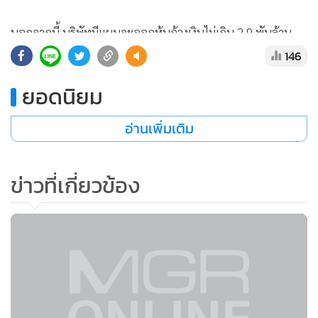
แสดงเพิ่มเติม
นอกจากนี้ บริษัทมีแผนจะออกหุ้นกู้วงเงินไม่เกิน 2.9 พันล้าน
บาท ในไตรมาส 3 หรือ ไตรมาส 4 ปี 54 เพื่อชดเชยหุ้นกู้เดิมที่จะ
146
ครบกำหนดในเดือน พ.ย.54
ยอดนิยม
สำหรับกรณีการทางพิเศษแห่งประเทศไทย (กทพ.) จะเปิด
อ่านเพิ่มเติม
ประมูลโครงการทางด่วนสายใหม่ (ทางพิเศษศรีรัช) ระยะทาง 17
กม. โดยจะให้เอกชนทุกราย รวมทั้ง BECL ยื่นประมูลนั้น นาง
สุทธิดา กล่าวว่า บริษัทมีความสนใจเข้าร่วมเพราะบริษัทต้องการ
ข่าวที่เกี่ยวข้อง
ขยายเส้นทางออกไป ตอนนี้อยู่ระหว่างศึกษา รวมถึงเรื่องการเงิน
ด้วย โดยคาดว่าหากจะลงทุนโครงการดังกล่าว ต้องใช้เงินลงทุน
ประมาณ 1.7-2.0 หมื่นล้านบาท ไม่รวมค่าที่ดิน และคาดว่าจะใช้
เวลาก่อสร้างประมาณ 3 ปี